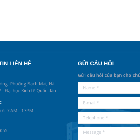
IN LIÊN HỆ
GỬI CÂU HỎI
Gửi câu hỏi của bạn cho ch
supertotobet
hóng, Phường Bạch Mai, Hà
Name *
betist
 - Đại học Kinh tế Quốc dân
E-mail *
c:
ứ 6: 7:AM - 17PM
Telephone *
Message *
0055