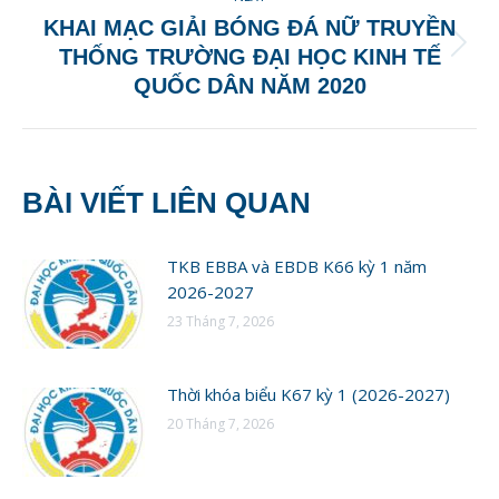
KHAI MẠC GIẢI BÓNG ĐÁ NỮ TRUYỀN
Next
THỐNG TRƯỜNG ĐẠI HỌC KINH TẾ
post:
QUỐC DÂN NĂM 2020
BÀI VIẾT LIÊN QUAN
TKB EBBA và EBDB K66 kỳ 1 năm
2026-2027
23 Tháng 7, 2026
Thời khóa biểu K67 kỳ 1 (2026-2027)
20 Tháng 7, 2026