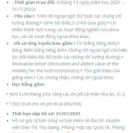
–
Thời gian trao đổi:
4 tháng 15 ngày (năm học 2021 –
31/7/2022)
–
Yêu cầu:
+ Trình độ ngoại ngữ: B2 hoặc các chứng chỉ
tương đương;+ GPA: tối thiểu 3.2/4.0 (loại giỏi);+ Có
nhiều thành tích trong các hoạt động nghiên cứu khoa
học, và các hoạt động ngoại khóa khác;
–
Hồ sơ ứng tuyển bao gồm:
+ CV (bằng tiếng Anh);+
Bảng điểm bằng tiếng Anh+ Chứng chỉ ngoại ngữ còn hiệu
lực (tối thiểu đạt B2 hoặc các chứng chỉ tương đương);+
Motivation letter (Motivation and added value of the
mobility for the both institutions);+ Thư giới thiệu của
giảng viên;+ Các chứng nhận, chứng chỉ ngoại khóa
Học bổng gồm:
+ 800 EUR/tháng (cho tổng các chi phí cá nhân như ăn, ở…);
+ 1500 EUR cho chi phí đi lại (khứ hồi)
Thời hạn nộp hồ sơ: 31/01/2021
Hồ sơ gửi cả bản cứng và bản mềm về địa chỉ: chuyên
viên Đào Thị Thu Giang, Phòng Hợp tác Quôc tế, Phòng