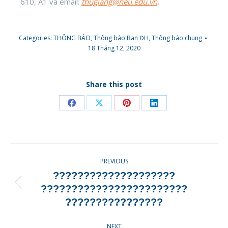
610, A1 và email:
thugiang@neu.edu.vn
.
Categories:
THÔNG BÁO
,
Thông báo Ban ĐH
,
Thông báo chung
18 Tháng 12, 2020
Share this post
Share
Share
Share
Share
on
on
on
on
Facebook
X
Pinterest
LinkedIn
POST
PREVIOUS
NAVIGATION
????????????????????
Previous
????????????????????????
post:
????????????????
NEXT