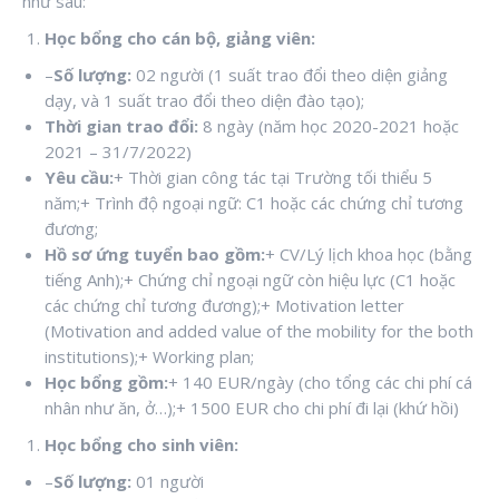
như sau:
Học bổng cho cán bộ, giảng viên:
–
Số lượng:
02 người (1 suất trao đổi theo diện giảng
dạy, và 1 suất trao đổi theo diện đào tạo);
Thời gian trao đổi:
8 ngày (năm học 2020-2021 hoặc
2021 – 31/7/2022)
Yêu cầu:
+ Thời gian công tác tại Trường tối thiểu 5
năm;+ Trình độ ngoại ngữ: C1 hoặc các chứng chỉ tương
đương;
Hồ sơ ứng tuyển bao gồm:
+ CV/Lý lịch khoa học (bằng
tiếng Anh);+ Chứng chỉ ngoại ngữ còn hiệu lực (C1 hoặc
các chứng chỉ tương đương);+ Motivation letter
(Motivation and added value of the mobility for the both
institutions);+ Working plan;
Học bổng gồm:
+ 140 EUR/ngày (cho tổng các chi phí cá
nhân như ăn, ở…);+ 1500 EUR cho chi phí đi lại (khứ hồi)
Học bổng cho sinh viên:
–
Số lượng:
01 người