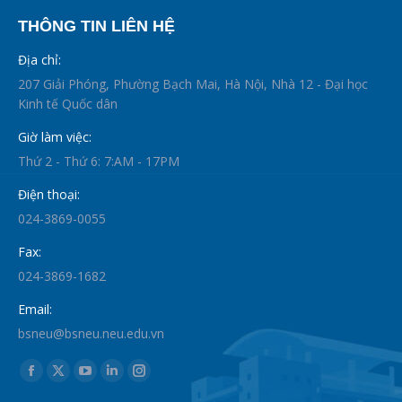
THÔNG TIN LIÊN HỆ
Địa chỉ:
207 Giải Phóng, Phường Bạch Mai, Hà Nội, Nhà 12 - Đại học
Kinh tế Quốc dân
Giờ làm việc:
Thứ 2 - Thứ 6: 7:AM - 17PM
Điện thoại:
024-3869-0055
Fax:
024-3869-1682
Email:
bsneu@bsneu.neu.edu.vn
Find us on:
Facebook
X
YouTube
Linkedin
Instagram