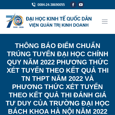
Facebook
YouTube
0084-24-38690055
page
page
opens
opens
in
in
new
new
window
window
THÔNG BÁO ĐIỂM CHUẨN
TRÚNG TUYỂN ĐẠI HỌC CHÍNH
QUY NĂM 2022 PHƯƠNG THỨC
XÉT TUYỂN THEO KẾT QUẢ THI
TN THPT NĂM 2022 VÀ
PHƯƠNG THỨC XÉT TUYỂN
THEO KẾT QUẢ THI ĐÁNH GIÁ
TƯ DUY CỦA TRƯỜNG ĐẠI HỌC
BÁCH KHOA HÀ NỘI NĂM 2022