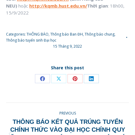
NEU)
hoặc
http://kqmb.hust.edu.vn/
Thời gian
: 18h00,
15/9/2022
Categories:
THÔNG BÁO
,
Thông báo Ban ĐH
,
Thông báo chung
,
Thông báo tuyển sinh Đại học
15 Tháng 9, 2022
Share this post
Share
Share
Share
Share
on
on
on
on
Facebook
X
Pinterest
LinkedIn
POST
PREVIOUS
NAVIGATION
THÔNG BÁO KẾT QUẢ TRÚNG TUYỂN
CHÍNH THỨC VÀO ĐẠI HỌC CHÍNH QUY