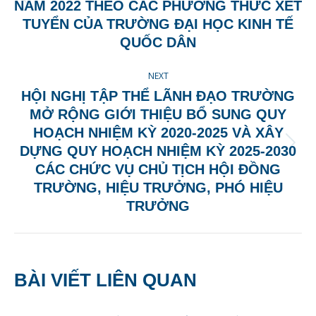
Previous
NĂM 2022 THEO CÁC PHƯƠNG THỨC XÉT
post:
TUYỂN CỦA TRƯỜNG ĐẠI HỌC KINH TẾ
QUỐC DÂN
NEXT
HỘI NGHỊ TẬP THỂ LÃNH ĐẠO TRƯỜNG
MỞ RỘNG GIỚI THIỆU BỔ SUNG QUY
HOẠCH NHIỆM KỲ 2020-2025 VÀ XÂY
Next
DỰNG QUY HOẠCH NHIỆM KỲ 2025-2030
post:
CÁC CHỨC VỤ CHỦ TỊCH HỘI ĐỒNG
TRƯỜNG, HIỆU TRƯỞNG, PHÓ HIỆU
TRƯỞNG
BÀI VIẾT LIÊN QUAN