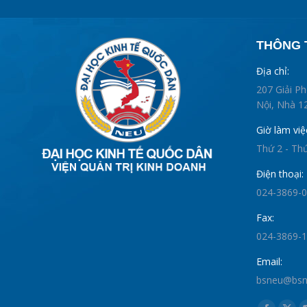
THÔNG T
Địa chỉ:
207 Giải P
Nội, Nhà 12
Giờ làm việ
Thứ 2 - Th
Điện thoại:
024-3869-
Fax:
024-3869-
Email:
bsneu@bsne
Find us on: