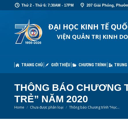
Thứ 2 - Thứ 6: 7:30AM - 17PM
207 Giải Phóng, Phườn
TRANG CHỦ
GIỚI THIỆU
CHƯƠNG TRÌNH
TRUNG
ĐẠI HỌC KINH TẾ QU
VIỆN QUẢN TRỊ KINH D
TRANG CHỦ
GIỚI THIỆU
CHƯƠNG TRÌNH
TRUNG
THÔNG BÁO CHƯƠNG T
TRẺ” NĂM 2020
You are here:
Home
Chưa được phân loại
Thông báo Chương trình “Học…