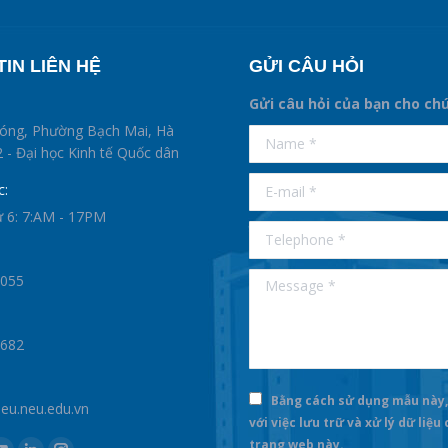
IN LIÊN HỆ
GỬI CÂU HỎI
Gửi câu hỏi của bạn cho ch
supertotobet
hóng, Phường Bạch Mai, Hà
Name *
betist
 - Đại học Kinh tế Quốc dân
E-mail *
c:
ứ 6: 7:AM - 17PM
Telephone *
Message *
0055
1682
Bằng cách sử dụng mẫu này,
u.neu.edu.vn
với việc lưu trữ và xử lý dữ liệu
trang web này.