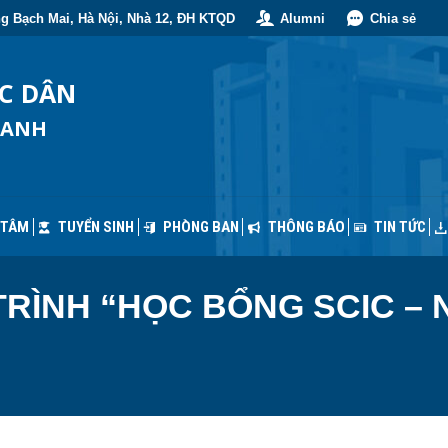
g Bạch Mai, Hà Nội, Nhà 12, ĐH KTQD
Alumni
Chia sẻ
 TÂM
TUYỂN SINH
PHÒNG BAN
THÔNG BÁO
TIN TỨC
ỐC DÂN
OANH
 TÂM
TUYỂN SINH
PHÒNG BAN
THÔNG BÁO
TIN TỨC
RÌNH “HỌC BỔNG SCIC – 