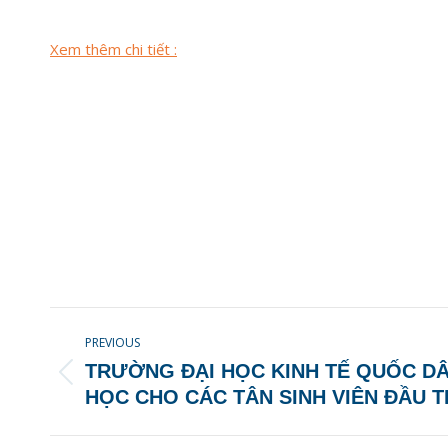
Xem thêm chi tiết :
POST
PREVIOUS
NAVIGATION
TRƯỜNG ĐẠI HỌC KINH TẾ QUỐC D
Previous
HỌC CHO CÁC TÂN SINH VIÊN ĐẦU T
post: