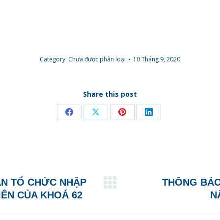
Category:
Chưa được phân loại
10 Tháng 9, 2020
Share this post
Share
Share
Share
Share
on
on
on
on
Facebook
X
Pinterest
LinkedIn
ÂN TỔ CHỨC NHẬP
THÔNG BÁO
Next
IÊN CỦA KHOÁ 62
N
post: