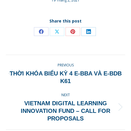
19 Tháng 2, 2021
Share this post
Share
Share
Share
Share
on
on
on
on
Facebook
X
Pinterest
LinkedIn
POST
PREVIOUS
NAVIGATION
THỜI KHÓA BIỂU KỲ 4 E-BBA VÀ E-BDB
Previous
K61
post:
NEXT
VIETNAM DIGITAL LEARNING
Next
INNOVATION FUND – CALL FOR
post:
PROPOSALS