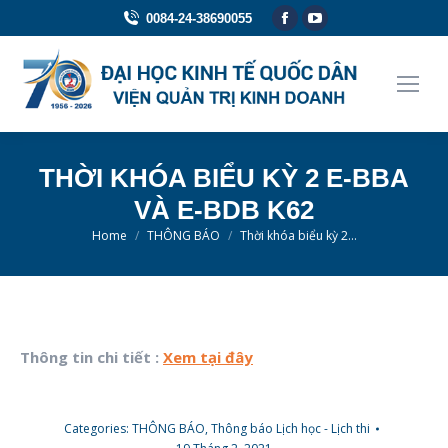
Facebook
YouTube
0084-24-38690055
page
page
opens
opens
in
in
new
new
window
window
THỜI KHÓA BIỂU KỲ 2 E-BBA
VÀ E-BDB K62
You are here:
Home
THÔNG BÁO
Thời khóa biểu kỳ 2…
Thông tin chi tiết :
Xem tại đây
Categories:
THÔNG BÁO
,
Thông báo Lịch học - Lịch thi