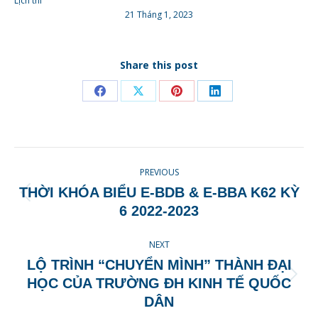
Lịch thi
21 Tháng 1, 2023
Share this post
Share
Share
Share
Share
on
on
on
on
Facebook
X
Pinterest
LinkedIn
POST
PREVIOUS
NAVIGATION
THỜI KHÓA BIỂU E-BDB & E-BBA K62 KỲ
Previous
6 2022-2023
post:
NEXT
LỘ TRÌNH “CHUYỂN MÌNH” THÀNH ĐẠI
Next
HỌC CỦA TRƯỜNG ĐH KINH TẾ QUỐC
post:
DÂN