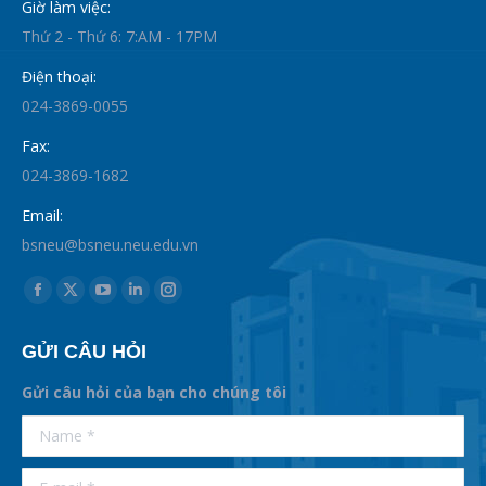
Giờ làm việc:
Thứ 2 - Thứ 6: 7:AM - 17PM
Điện thoại:
024-3869-0055
Fax:
024-3869-1682
Email:
bsneu@bsneu.neu.edu.vn
Find us on:
Facebook
X
YouTube
Linkedin
Instagram
page
page
page
page
page
GỬI CÂU HỎI
opens
opens
opens
opens
opens
in
in
in
in
in
Gửi câu hỏi của bạn cho chúng tôi
new
new
new
new
new
supertotobet
Name *
betist
window
window
window
window
window
E-mail *