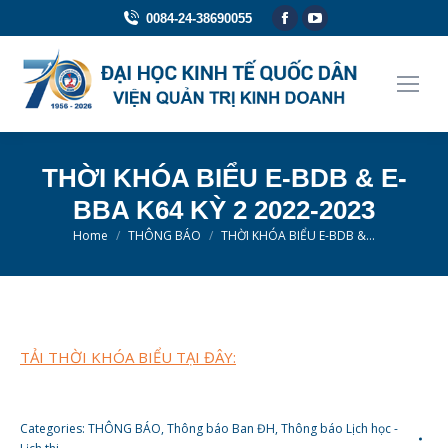
Facebook
YouTube
0084-24-38690055
page
page
opens
opens
in
in
new
new
window
window
THỜI KHÓA BIỂU E-BDB & E-
BBA K64 KỲ 2 2022-2023
You are here:
Home
THÔNG BÁO
THỜI KHÓA BIỂU E-BDB &…
TẢI THỜI KHÓA BIỂU TẠI ĐÂY:
Categories:
THÔNG BÁO
,
Thông báo Ban ĐH
,
Thông báo Lịch học -