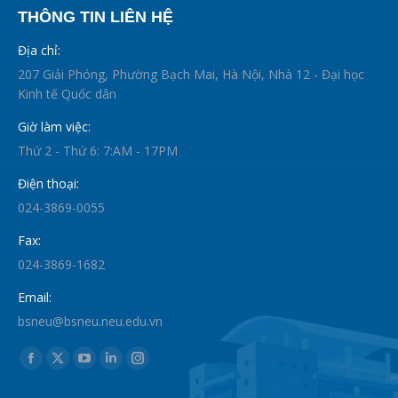
THÔNG TIN LIÊN HỆ
Địa chỉ:
207 Giải Phóng, Phường Bạch Mai, Hà Nội, Nhà 12 - Đại học
Kinh tế Quốc dân
Giờ làm việc:
Thứ 2 - Thứ 6: 7:AM - 17PM
Điện thoại:
024-3869-0055
Fax:
024-3869-1682
Email:
bsneu@bsneu.neu.edu.vn
Find us on:
Facebook
X
YouTube
Linkedin
Instagram
page
page
page
page
page