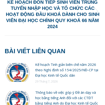
KẾ HOẠCH ĐÓN TIẾP SINH VIÊN TRÚNG
TUYỂN NHẬP HỌC VÀ TỔ CHỨC CÁC
Next
HOẠT ĐỘNG ĐẦU KHOÁ DÀNH CHO SINH
post:
VIÊN ĐẠI HỌC CHÍNH QUY KHOÁ 66 NĂM
2024
BÀI VIẾT LIÊN QUAN
Kế hoạch Tinh giản biên chế năm 2026
theo Nghị định số 154/2025/NĐ-CP tại
Đại học Kinh tế Quốc dân
29 Tháng 7, 2026
Thông báo về việc góp ý Đề án dạy và
học bằng tiếng Anh đối với các CTĐT
bằng tiếng Anh do Đại học Kinh tế Quốc