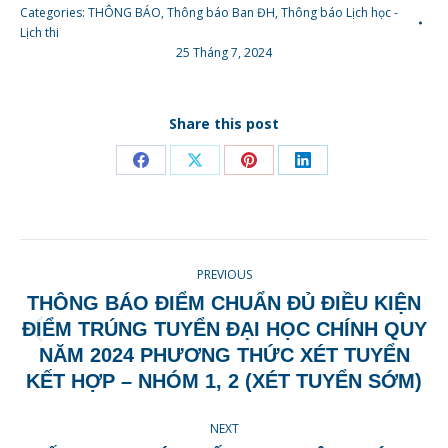
Categories:
THÔNG BÁO
,
Thông báo Ban ĐH
,
Thông báo Lịch học -
Lịch thi
25 Tháng 7, 2024
Share this post
Share
Share
Share
Share
on
on
on
on
Facebook
X
Pinterest
LinkedIn
POST
PREVIOUS
NAVIGATION
THÔNG BÁO ĐIỂM CHUẨN ĐỦ ĐIỀU KIỆN
ĐIỂM TRÚNG TUYỂN ĐẠI HỌC CHÍNH QUY
Previous
NĂM 2024 PHƯƠNG THỨC XÉT TUYỂN
post:
KẾT HỢP – NHÓM 1, 2 (XÉT TUYỂN SỚM)
NEXT