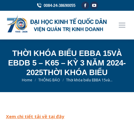
Facebook
YouTube
0084-24-38690055
page
page
opens
opens
in
in
new
new
window
window
THỜI KHÓA BIỂU EBBA 15VÀ
EBDB 5 – K65 – KỲ 3 NĂM 2024-
2025THỜI KHÓA BIỂU
You are here:
Home
THÔNG BÁO
Thời khóa biểu EBBA 15và…
Xem chi tiết tải về tại đây