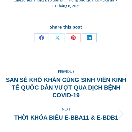
Categories:
Thông báo Ban ĐH
,
Thông báo Lịch học - Lịch thi
13 Tháng 8, 2021
Share this post
Share
Share
Share
Share
on
on
on
on
Facebook
X
Pinterest
LinkedIn
POST
PREVIOUS
NAVIGATION
SAN SẺ KHÓ KHĂN CÙNG SINH VIÊN KINH
Previous
TẾ QUỐC DÂN VƯỢT QUA DỊCH BỆNH
post:
COVID-19
NEXT
Next
THỜI KHÓA BIỂU E-BBA11 & E-BDB1
post: