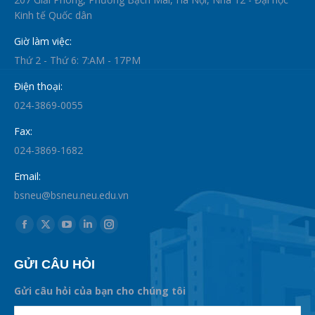
Kinh tế Quốc dân
Giờ làm việc:
Thứ 2 - Thứ 6: 7:AM - 17PM
Điện thoại:
024-3869-0055
Fax:
024-3869-1682
Email:
bsneu@bsneu.neu.edu.vn
Find us on:
Facebook
X
YouTube
Linkedin
Instagram
page
page
page
page
page
GỬI CÂU HỎI
opens
opens
opens
opens
opens
in
in
in
in
in
Gửi câu hỏi của bạn cho chúng tôi
new
new
new
new
new
supertotobet
Name *