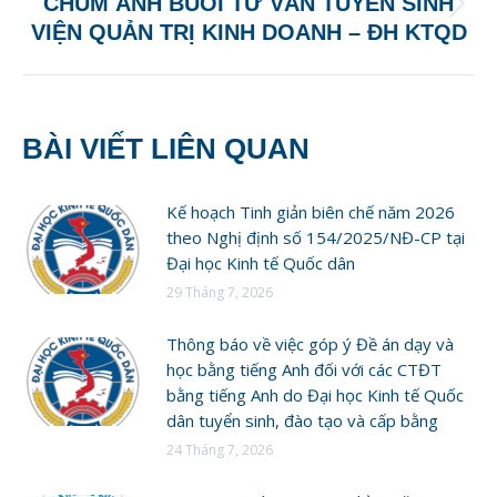
CHÙM ẢNH BUỔI TƯ VẤN TUYỂN SINH
Next
VIỆN QUẢN TRỊ KINH DOANH – ĐH KTQD
post:
BÀI VIẾT LIÊN QUAN
Kế hoạch Tinh giản biên chế năm 2026
theo Nghị định số 154/2025/NĐ-CP tại
Đại học Kinh tế Quốc dân
29 Tháng 7, 2026
Thông báo về việc góp ý Đề án dạy và
học bằng tiếng Anh đối với các CTĐT
bằng tiếng Anh do Đại học Kinh tế Quốc
dân tuyển sinh, đào tạo và cấp bằng
24 Tháng 7, 2026