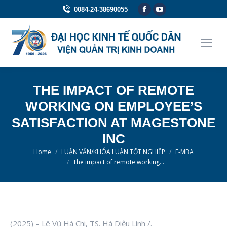
Facebook
YouTube
0084-24-38690055
page
page
opens
opens
in
in
new
new
window
window
THE IMPACT OF REMOTE
WORKING ON EMPLOYEE’S
SATISFACTION AT MAGESTONE
INC
You are here:
Home
LUẬN VĂN/KHÓA LUẬN TỐT NGHIỆP
E-MBA
The impact of remote working…
(2025) – Lê Vũ Hà Chi, TS. Hà Diệu Linh /.