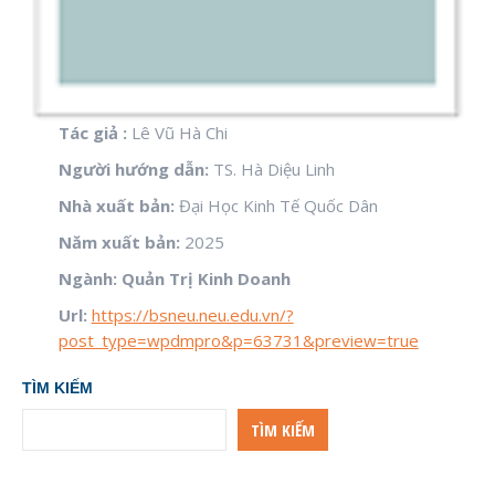
Tác giả :
Lê Vũ Hà Chi
Người hướng dẫn:
TS. Hà Diệu Linh
Nhà xuất bản:
Đại Học Kinh Tế Quốc Dân
Năm xuất bản:
2025
Ngành: Quản Trị Kinh Doanh
Url:
https://bsneu.neu.edu.vn/?
post_type=wpdmpro&p=63731&preview=true
TÌM KIẾM
TÌM KIẾM