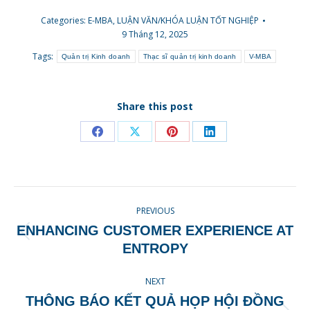
Categories:
E-MBA
,
LUẬN VĂN/KHÓA LUẬN TỐT NGHIỆP
9 Tháng 12, 2025
Tags:
Quản trị Kinh doanh
Thạc sĩ quản trị kinh doanh
V-MBA
Share this post
Share
Share
Share
Share
on
on
on
on
Facebook
X
Pinterest
LinkedIn
POST
PREVIOUS
NAVIGATION
ENHANCING CUSTOMER EXPERIENCE AT
Previous
ENTROPY
post:
NEXT
THÔNG BÁO KẾT QUẢ HỌP HỘI ĐỒNG