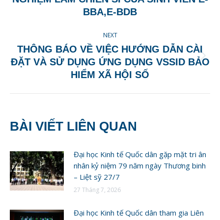
post:
BBA,E-BDB
NEXT
THÔNG BÁO VỀ VIỆC HƯỚNG DẪN CÀI
Next
ĐẶT VÀ SỬ DỤNG ỨNG DỤNG VSSID BẢO
post:
HIỂM XÃ HỘI SỐ
BÀI VIẾT LIÊN QUAN
Đại học Kinh tế Quốc dân gặp mặt tri ân
nhân kỷ niệm 79 năm ngày Thương binh
– Liệt sỹ 27/7
27 Tháng 7, 2026
Đại học Kinh tế Quốc dân tham gia Liên