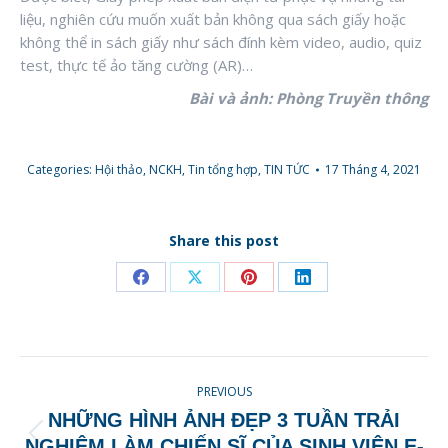
liệu, nghiên cứu muốn xuất bản không qua sách giấy hoặc
không thể in sách giấy như sách đính kèm video, audio, quiz
test, thực tế ảo tăng cường (AR)…
Bài và ảnh: Phòng Truyền thông
Categories:
Hội thảo, NCKH
,
Tin tổng hợp
,
TIN TỨC
17 Tháng 4, 2021
Share this post
Share
Share
Share
Share
on
on
on
on
Facebook
X
Pinterest
LinkedIn
POST
PREVIOUS
NAVIGATION
NHỮNG HÌNH ẢNH ĐẸP 3 TUẦN TRẢI
Previous
NGHIỆM LÀM CHIẾN SĨ CỦA SINH VIÊN E-