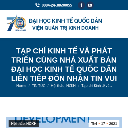
Facebook
YouTube
0084-24-38690055
page
page
opens
opens
in
in
new
new
window
window
TẠP CHÍ KINH TẾ VÀ PHÁT
TRIỂN CÙNG NHÀ XUẤT BẢN
ĐẠI HỌC KINH TẾ QUỐC DÂN
LIÊN TIẾP ĐÓN NHẬN TIN VUI
You are here:
Home
TIN TỨC
Hội thảo, NCKH
Tạp chí Kinh tế và…
Hội thảo, NCKH
Th4
17
2021