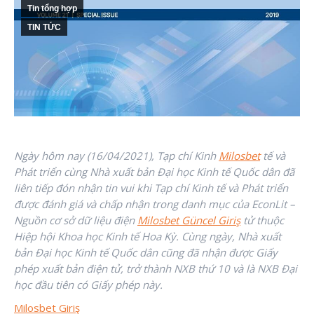
Tin tổng hợp
TIN TỨC
Ngày hôm nay (16/04/2021), Tạp chí Kinh
Milosbet
tế và
Phát triển cùng Nhà xuất bản Đại học Kinh tế Quốc dân đã
liên tiếp đón nhận tin vui khi Tạp chí Kinh tế và Phát triển
được đánh giá và chấp nhận trong danh mục của EconLit –
Nguồn cơ sở dữ liệu điện
Milosbet Güncel Giriş
tử thuộc
Hiệp hội Khoa học Kinh tế Hoa Kỳ. Cùng ngày, Nhà xuất
bản Đại học Kinh tế Quốc dân cũng đã nhận được Giấy
phép xuất bản điện tử, trở thành NXB thứ 10 và là NXB Đại
học đầu tiên có Giấy phép này.
Milosbet Giriş