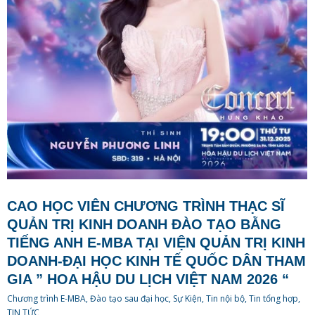
CAO HỌC VIÊN CHƯƠNG TRÌNH THẠC SĨ
QUẢN TRỊ KINH DOANH ĐÀO TẠO BẰNG
TIẾNG ANH E-MBA TẠI VIỆN QUẢN TRỊ KINH
DOANH-ĐẠI HỌC KINH TẾ QUỐC DÂN THAM
GIA ” HOA HẬU DU LỊCH VIỆT NAM 2026 “
Chương trình E-MBA
,
Đào tạo sau đại học
,
Sự Kiện
,
Tin nội bộ
,
Tin tổng hợp
,
TIN TỨC