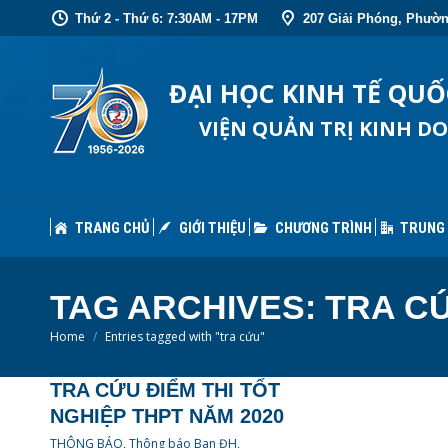
Thứ 2 - Thứ 6: 7:30AM - 17PM
207 Giải Phóng, Phườn
TRANG CHỦ
GIỚI THIỆU
CHƯƠNG TRÌNH
TRUNG
ĐẠI HỌC KINH TẾ QU
VIỆN QUẢN TRỊ KINH D
TRANG CHỦ
GIỚI THIỆU
CHƯƠNG TRÌNH
TRUNG
TAG ARCHIVES:
TRA C
You are here:
Home
Entries tagged with "tra cứu"
TRA CỨU ĐIỂM THI TỐT
NGHIỆP THPT NĂM 2020
THÔNG BÁO
,
Thông báo Ban ĐH
,