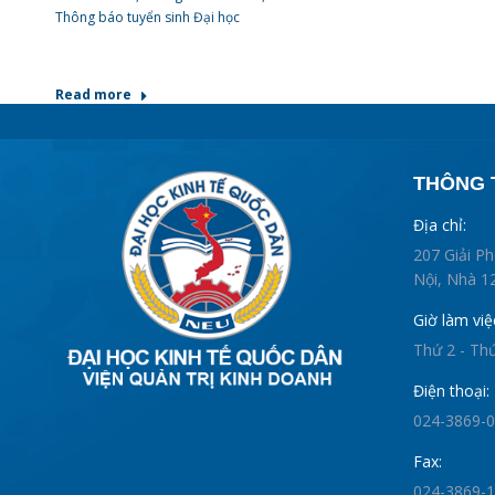
Thông báo tuyển sinh Đại học
Read more
THÔNG T
Địa chỉ:
207 Giải P
Nội, Nhà 12
Giờ làm việ
Thứ 2 - Th
Điện thoại:
024-3869-
Fax:
024-3869-