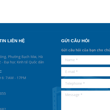
IN LIÊN HỆ
GỬI CÂU HỎI
Gửi câu hỏi của bạn cho ch
supertotobet
hóng, Phường Bạch Mai, Hà
Name *
betist
 - Đại học Kinh tế Quốc dân
E-mail *
c:
ứ 6: 7:AM - 17PM
Telephone *
Message *
0055
1682