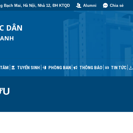
g Bạch Mai, Hà Nội, Nhà 12, ĐH KTQD
Alumni
Chia sẻ
 TÂM
TUYỂN SINH
PHÒNG BAN
THÔNG BÁO
TIN TỨC
ỐC DÂN
OANH
 TÂM
TUYỂN SINH
PHÒNG BAN
THÔNG BÁO
TIN TỨC
ỨU