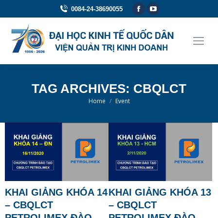
Facebook
YouTube
0084-24-38690055
page
page
opens
opens
in
in
new
new
window
window
TAG ARCHIVES:
CBQLCT
You are here:
Home
Event
KHAI GIẢNG KHÓA 14
KHAI GIẢNG KHÓA 13
– CBQLCT
– CBQLCT
PETROLIMEX ĐÀO
PETROLIMEX ĐÀO