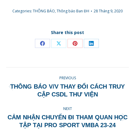
Categories:
THÔNG BÁO
,
Thông báo Ban ĐH
28 Tháng 9, 2020
Share this post
Share
Share
Share
Share
on
on
on
on
Facebook
X
Pinterest
LinkedIn
POST
PREVIOUS
NAVIGATION
THÔNG BÁO V/V THAY ĐỔI CÁCH TRUY
Previous
CẬP CSDL THƯ VIỆN
post:
NEXT
CẢM NHẬN CHUYẾN ĐI THAM QUAN HỌC
Next
TẬP TẠI PRO SPORT VMBA 23-24
post: