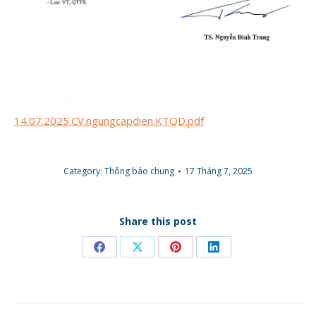
14.07.2025.CV.ngungcapdien.KTQD.pdf
Category:
Thông báo chung
17 Tháng 7, 2025
Share this post
Share
Share
Share
Share
on
on
on
on
Facebook
X
Pinterest
LinkedIn
POST