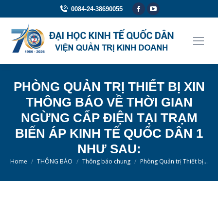
Facebook
YouTube
0084-24-38690055
page
page
opens
opens
in
in
new
new
window
window
PHÒNG QUẢN TRỊ THIẾT BỊ XIN
THÔNG BÁO VỀ THỜI GIAN
NGỪNG CẤP ĐIỆN TẠI TRẠM
BIẾN ÁP KINH TẾ QUỐC DÂN 1
NHƯ SAU:
You are here:
Home
THÔNG BÁO
Thông báo chung
Phòng Quản trị Thiết bị…