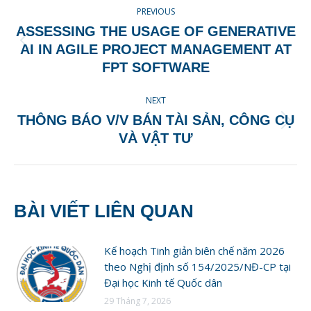
PREVIOUS
NAVIGATION
ASSESSING THE USAGE OF GENERATIVE
Previous
AI IN AGILE PROJECT MANAGEMENT AT
post:
FPT SOFTWARE
NEXT
THÔNG BÁO V/V BÁN TÀI SẢN, CÔNG CỤ
Next
VÀ VẬT TƯ
post:
BÀI VIẾT LIÊN QUAN
Kế hoạch Tinh giản biên chế năm 2026
theo Nghị định số 154/2025/NĐ-CP tại
Đại học Kinh tế Quốc dân
29 Tháng 7, 2026