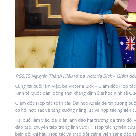
PGS.TS Nguyễn Thành Hiếu và bà Victoria Bick – Giám đốc
Cũng tại buổi làm việc, bà Victoria Bick – Giám đốc Hợp tác
Kinh tế Quốc dân, đồng thời khẳng định Đại học Kinh tế Quố
Giám đốc Hợp tác toàn cầu Đại học Adelaide tin tưởng buổ
cơ hội hợp tác về tăng cường năng lực và hợp tác nghiên c
Tại buổi làm việc, đại diện lãnh đạo hai trường đã trao đổ
đào tạo, chuyển tiếp trong lĩnh vực IT; Hợp tác nghiên cứu
biến đổi khí hậu; Hợp tác và trao đổi giảng viên sang đào t