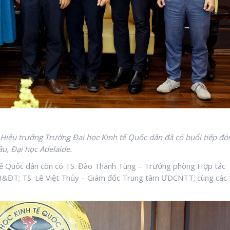
iệu trưởng Trường Đại học Kinh tế Quốc dân đã có buổi tiếp đó
ầu, Đại học Adelaide.
 tế Quốc dân còn có TS. Đào Thanh Tùng – Trưởng phòng Hợp tác
&ĐT; TS. Lê Việt Thủy – Giám đốc Trung tâm ƯDCNTT; cùng các