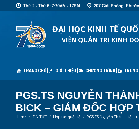
Thứ 2 - Thứ 6: 7:30AM - 17PM
207 Giải Phóng, Phườn
TRANG CHỦ
GIỚI THIỆU
CHƯƠNG TRÌNH
TRUNG
ĐẠI HỌC KINH TẾ QU
VIỆN QUẢN TRỊ KINH D
TRANG CHỦ
GIỚI THIỆU
CHƯƠNG TRÌNH
TRUNG
PGS.TS NGUYỄN THÀNH 
BICK – GIÁM ĐỐC HỢP 
You are here:
Home
TIN TỨC
Hợp tác quốc tế
PGS.TS Nguyễn Thành Hiếu t