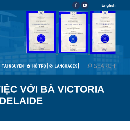
English
SEARCH
Search:
Facebook
YouTube
TÀI NGUYÊN
HỖ TRỢ
LANGUAGES
page
page
opens
opens
in
in
new
new
window
window
SEARCH
Search:
TÀI NGUYÊN
HỖ TRỢ
LANGUAGES
IỆC VỚI BÀ VICTORIA
ADELAIDE