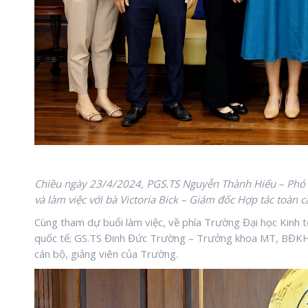
Chiều ngày 23/4/2024, PGS.TS Nguyễn Thành Hiếu – Phó H
và làm việc với bà Victoria Bick – Giám đốc Hợp tác toàn c
Cùng tham dự buổi làm việc, về phía Trường Đại học Kinh
quốc tế; GS.TS Đinh Đức Trường – Trưởng khoa MT, BĐKH
cán bộ, giảng viên của Trường.