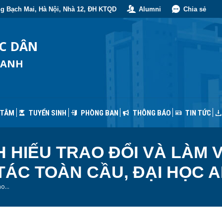
g Bạch Mai, Hà Nội, Nhà 12, ĐH KTQD
Alumni
Chia sẻ
 TÂM
TUYỂN SINH
PHÒNG BAN
THÔNG BÁO
TIN TỨC
ỐC DÂN
OANH
 TÂM
TUYỂN SINH
PHÒNG BAN
THÔNG BÁO
TIN TỨC
HIẾU TRAO ĐỔI VÀ LÀM V
TÁC TOÀN CẦU, ĐẠI HỌC 
rao…