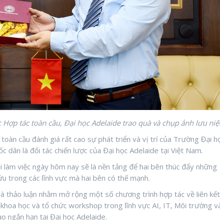
 Hợp tác toàn cầu, Đại học Adelaide trao quà và chụp ảnh lưu ni
 toàn cầu đánh giá rất cao sự phát triển và vị trí của Trường Đại h
c dân là đối tác chiến lược của Đại học Adelaide tại Việt Nam.
i làm việc ngày hôm nay sẽ là nền tảng để hai bên thúc đẩy những
ứu trong các lĩnh vực mà hai bên có thế mạnh.
i và thảo luận nhằm mở rộng một số chương trình hợp tác về liên kết
 khoa học và tổ chức workshop trong lĩnh vực AI, IT, Môi trường v
ạo ngắn hạn tại Đại học Adelaide.