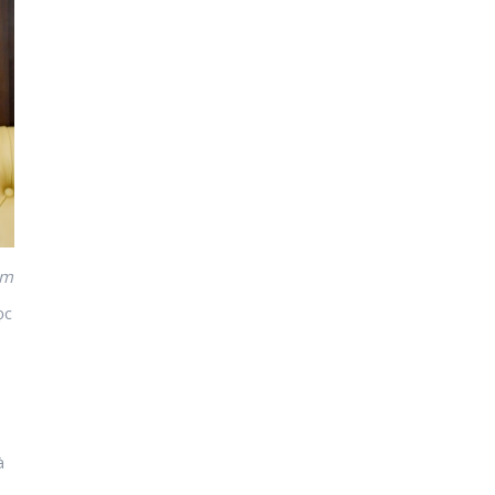
ệm
ọc
à