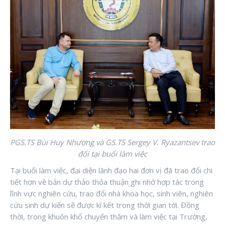
PGS.TS Bùi Huy Nhượng và GS.TS Sergey V. Ryazantsev trao
đổi tại buổi làm việc
Tại buổi làm việc, đại diện lãnh đạo hai đơn vị đã trao đổi chi
tiết hơn về bản dự thảo thỏa thuận ghi nhớ hợp tác trong
lĩnh vực nghiên cứu, trao đổi nhà khoa học, sinh viên, nghiên
cứu sinh dự kiến sẽ được kí kết trong thời gian tới. Đồng
thời, trong khuôn khổ chuyến thăm và làm việc tại Trường,