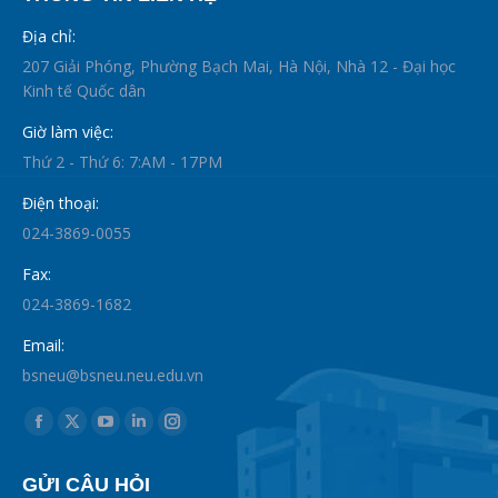
Địa chỉ:
207 Giải Phóng, Phường Bạch Mai, Hà Nội, Nhà 12 - Đại học
Kinh tế Quốc dân
Giờ làm việc:
Thứ 2 - Thứ 6: 7:AM - 17PM
Điện thoại:
024-3869-0055
Fax:
024-3869-1682
Email:
bsneu@bsneu.neu.edu.vn
Find us on:
Facebook
X
YouTube
Linkedin
Instagram
page
page
page
page
page
GỬI CÂU HỎI
opens
opens
opens
opens
opens