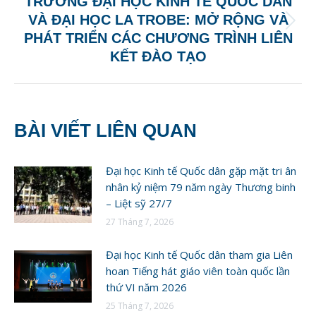
TRƯỜNG ĐẠI HỌC KINH TẾ QUỐC DÂN
VÀ ĐẠI HỌC LA TROBE: MỞ RỘNG VÀ
Next
PHÁT TRIỂN CÁC CHƯƠNG TRÌNH LIÊN
post:
KẾT ĐÀO TẠO
BÀI VIẾT LIÊN QUAN
Đại học Kinh tế Quốc dân gặp mặt tri ân
nhân kỷ niệm 79 năm ngày Thương binh
– Liệt sỹ 27/7
27 Tháng 7, 2026
Đại học Kinh tế Quốc dân tham gia Liên
hoan Tiếng hát giáo viên toàn quốc lần
thứ VI năm 2026
25 Tháng 7, 2026