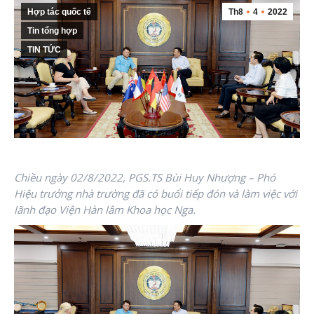
Hợp tác quốc tế
Th8
4
2022
Tin tổng hợp
TIN TỨC
Chiều ngày 02/8/2022, PGS.TS Bùi Huy Nhượng – Phó
Hiệu trưởng nhà trường đã có buổi tiếp đón và làm việc với
lãnh đạo Viện Hàn lâm Khoa học Nga.