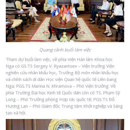
Quang cảnh buổi làm việc
Tham dự buổi làm việc, về phía Viện Hàn lâm Khoa học
Nga có GS.TS Sergey V. Ryazantsev – Viện trưởng Viện
nghiên cứu nhân khẩu học, Trưởng Bộ môn nhân khẩu học
và chính sách di dân Học viện Quan hệ quốc tế Liên bang
Nga; PGS.TS Marina N. Khramova – Phó Viện trưởng. Về
phía Trường Đại học Kinh tế Quốc dân còn có TS. Phạm Sỹ
Long – Phó Trưởng phòng Hợp tác quốc tế; PGS.TS Đỗ
Hương Lan – Phó Giám đốc Trung tâm Khởi nghiệp và Sáng
tạo xã hội.