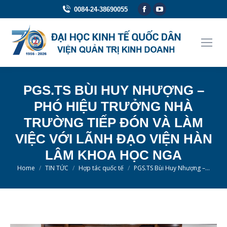
Facebook
YouTube
0084-24-38690055
page
page
opens
opens
in
in
new
new
window
window
PGS.TS BÙI HUY NHƯỢNG –
PHÓ HIỆU TRƯỞNG NHÀ
TRƯỜNG TIẾP ĐÓN VÀ LÀM
VIỆC VỚI LÃNH ĐẠO VIỆN HÀN
LÂM KHOA HỌC NGA
You are here:
Home
TIN TỨC
Hợp tác quốc tế
PGS.TS Bùi Huy Nhượng –…