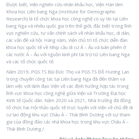
Được biết, Viện nghiên cứu nhân khẩu học, Viện Hàn lâm
Khoa học Liên bang Nga (Institute for Demographic
Research) là tổ chức khoa học công nghệ có uy tín tại Liên
bang Nga và nhiều quốc gia trên thế giới, đặc biệt trong lĩnh
vực nghiên cứu, tư vấn chính sách về nhân khẩu học, di dân,
các vấn đề xã hội. Hàng năm, Viện chủ trì tổ chức diễn đàn
khoa học quốc tế về Nhịp cầu di cư Á – Âu và luân phiên ở
các nước Á – Âu với nguồn kinh phí tài trợ từ Liên bang Nga
và các tổ chức quốc tế.
Năm 2019, PGS.TS Bùi Đức Thọ và PGS.TS Đỗ Hương Lan
trong chuyến công tác tại Liên bang Nga đã đến thăm và
làm việc với lãnh đạo Viện về các định hướng hợp tác trong
lĩnh vực khoa học công nghệ giữa Viện và Trường Đại học
Kinh tế Quốc dân. Năm 2020 và 2021, Nhà trường đã đồng
tổ chức hai Hội thảo quốc tế trực tuyến với Viện về chủ đề di
cư lao động khu vực Châu Á – Thái Bình Dương với sự tham
gia của đông đảo các nhà khoa học trong khu vực Châu Á –
Thái Bình Dương./.