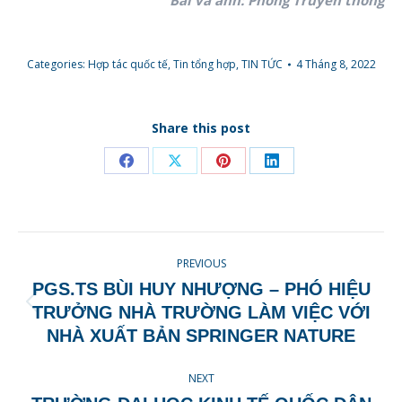
Bài và ảnh: Phòng Truyền thông
Categories:
Hợp tác quốc tế
,
Tin tổng hợp
,
TIN TỨC
4 Tháng 8, 2022
Share this post
Share
Share
Share
Share
on
on
on
on
Facebook
X
Pinterest
LinkedIn
POST
PREVIOUS
NAVIGATION
PGS.TS BÙI HUY NHƯỢNG – PHÓ HIỆU
Previous
TRƯỞNG NHÀ TRƯỜNG LÀM VIỆC VỚI
post:
NHÀ XUẤT BẢN SPRINGER NATURE
NEXT