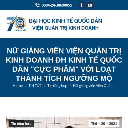
Facebook
YouTube
0084-24-38690055
page
page
opens
opens
in
in
new
new
window
window
NỮ GIẢNG VIÊN VIỆN QUẢN TRỊ
KINH DOANH ĐH KINH TẾ QUỐC
DÂN "CỰC PHẨM" VỚI LOẠT
THÀNH TÍCH NGƯỠNG MỘ
You are here:
Home
TIN TỨC
Tin tổng hợp
Nữ giảng viên Viện Quản…
Tin tổng hợp
Th6
20
2021