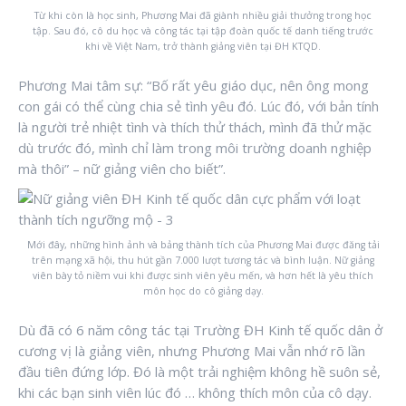
Từ khi còn là học sinh, Phương Mai đã giành nhiều giải thưởng trong học
tập. Sau đó, cô du học và công tác tại tập đoàn quốc tế danh tiếng trước
khi về Việt Nam, trở thành giảng viên tại ĐH KTQD.
Phương Mai tâm sự: “Bố rất yêu giáo dục, nên ông mong
con gái có thể cùng chia sẻ tình yêu đó. Lúc đó, với bản tính
là người trẻ nhiệt tình và thích thử thách, mình đã thử mặc
dù trước đó, mình chỉ làm trong môi trường doanh nghiệp
mà thôi” – nữ giảng viên cho biết”.
Mới đây, những hình ảnh và bảng thành tích của Phương Mai được đăng tải
trên mạng xã hội, thu hút gần 7.000 lượt tương tác và bình luận. Nữ giảng
viên bày tỏ niềm vui khi được sinh viên yêu mến, và hơn hết là yêu thích
môn học do cô giảng dạy.
Dù đã có 6 năm công tác tại Trường ĐH Kinh tế quốc dân ở
cương vị là giảng viên, nhưng Phương Mai vẫn nhớ rõ lần
đầu tiên đứng lớp. Đó là một trải nghiệm không hề suôn sẻ,
khi các bạn sinh viên lúc đó … không thích môn của cô dạy.