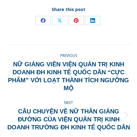
Share this post
Share
Share
Share
Share
on
on
on
on
Facebook
X
Pinterest
LinkedIn
POST
PREVIOUS
NAVIGATION
NỮ GIẢNG VIÊN VIỆN QUẢN TRỊ KINH
DOANH ĐH KINH TẾ QUỐC DÂN “CỰC
Previous
PHẨM” VỚI LOẠT THÀNH TÍCH NGƯỠNG
post:
MỘ
NEXT
CÂU CHUYỆN VỀ NỮ THẦN GIẢNG
Next
ĐƯỜNG CỦA VIỆN QUẢN TRỊ KINH
post:
DOANH TRƯỜNG ĐH KINH TẾ QUỐC DÂN