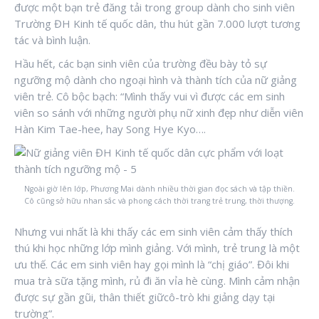
được một bạn trẻ đăng tải trong group dành cho sinh viên
Trường ĐH Kinh tế quốc dân, thu hút gần 7.000 lượt tương
tác và bình luận.
Hầu hết, các bạn sinh viên của trường đều bày tỏ sự
ngưỡng mộ dành cho ngoại hình và thành tích của nữ giảng
viên trẻ. Cô bộc bạch: “Mình thấy vui vì được các em sinh
viên so sánh với những người phụ nữ xinh đẹp như diễn viên
Hàn Kim Tae-hee, hay Song Hye Kyo….
Ngoài giờ lên lớp, Phương Mai dành nhiều thời gian đọc sách và tập thiền.
Cô cũng sở hữu nhan sắc và phong cách thời trang trẻ trung, thời thượng.
Nhưng vui nhất là khi thấy các em sinh viên cảm thấy thích
thú khi học những lớp mình giảng. Với mình, trẻ trung là một
ưu thế. Các em sinh viên hay gọi mình là “chị giáo”. Đôi khi
mua trà sữa tặng mình, rủ đi ăn vỉa hè cùng. Mình cảm nhận
được sự gần gũi, thân thiết giữcô-trò khi giảng dạy tại
trường”.