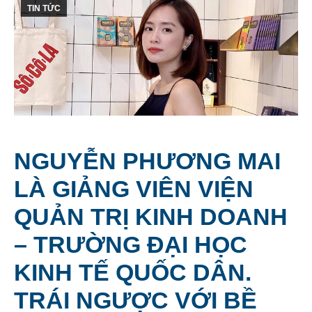
TIN TỨC
NGUYỄN PHƯƠNG MAI
LÀ GIẢNG VIÊN VIỆN
QUẢN TRỊ KINH DOANH
– TRƯỜNG ĐẠI HỌC
KINH TẾ QUỐC DÂN.
TRÁI NGƯỢC VỚI BỀ