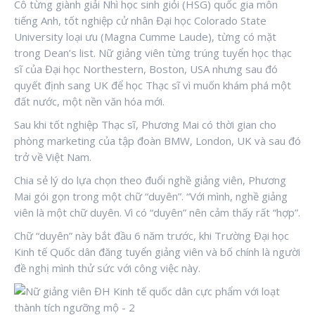
Cô từng giành giải Nhì học sinh giỏi (HSG) quốc gia môn
tiếng Anh, tốt nghiệp cử nhân Đại học Colorado State
University loại ưu (Magna Cumme Laude), từng có mặt
trong Dean’s list. Nữ giảng viên từng trúng tuyển học thạc
sĩ của Đại học Northestern, Boston, USA nhưng sau đó
quyết định sang UK để học Thạc sĩ vì muốn khám phá một
đất nước, một nền văn hóa mới.
Sau khi tốt nghiệp Thạc sĩ, Phương Mai có thời gian cho
phòng marketing của tập đoàn BMW, London, UK và sau đó
trở về Việt Nam.
Chia sẻ lý do lựa chọn theo đuổi nghề giảng viên, Phương
Mai gói gọn trong một chữ “duyên”. “Với mình, nghề giảng
viên là một chữ duyên. Vì có “duyên” nên cảm thấy rất “hợp”.
Chữ “duyên” này bắt đầu 6 năm trước, khi Trường Đại học
Kinh tế Quốc dân đăng tuyển giảng viên và bố chính là người
đề nghị mình thử sức với công việc này.