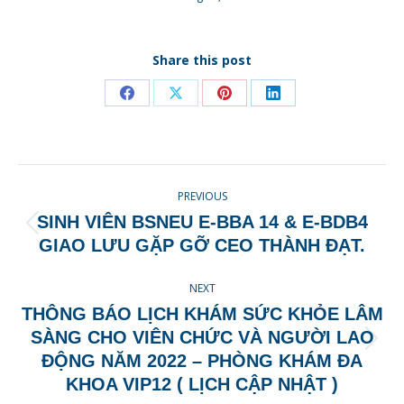
Share this post
Share
Share
Share
Share
on
on
on
on
Facebook
X
Pinterest
LinkedIn
POST
PREVIOUS
NAVIGATION
SINH VIÊN BSNEU E-BBA 14 & E-BDB4
Previous
GIAO LƯU GẶP GỠ CEO THÀNH ĐẠT.
post:
NEXT
THÔNG BÁO LỊCH KHÁM SỨC KHỎE LÂM
SÀNG CHO VIÊN CHỨC VÀ NGƯỜI LAO
Next
ĐỘNG NĂM 2022 – PHÒNG KHÁM ĐA
post:
KHOA VIP12 ( LỊCH CẬP NHẬT )