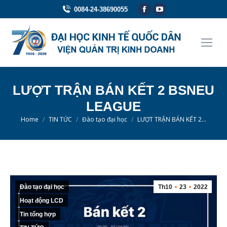
Facebook
YouTube
0084-24-38690055
page
page
opens
opens
in
in
new
new
window
window
LƯỢT TRẬN BÁN KẾT 2 BSNEU
LEAGUE
You are here:
Home
TIN TỨC
Đào tạo đại học
LƯỢT TRẬN BÁN KẾT 2…
Đào tạo đại học
Th10
23
2022
Hoạt động LCD
Tin tổng hợp