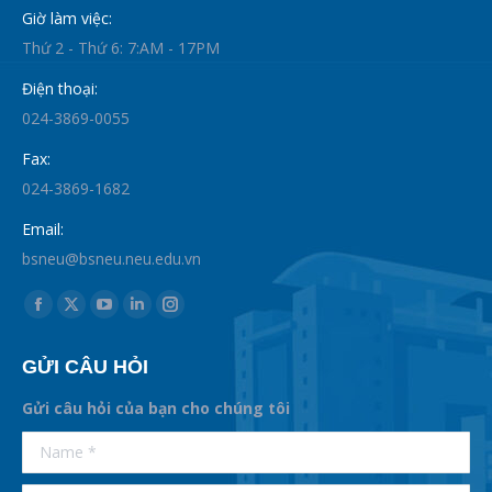
Giờ làm việc:
Thứ 2 - Thứ 6: 7:AM - 17PM
Điện thoại:
024-3869-0055
Fax:
024-3869-1682
Email:
bsneu@bsneu.neu.edu.vn
Find us on:
Facebook
X
YouTube
Linkedin
Instagram
page
page
page
page
page
GỬI CÂU HỎI
opens
opens
opens
opens
opens
in
in
in
in
in
Gửi câu hỏi của bạn cho chúng tôi
new
new
new
new
new
supertotobet
Name *
betist
window
window
window
window
window