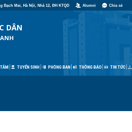
g Bạch Mai, Hà Nội, Nhà 12, ĐH KTQD
Alumni
Chia sẻ
 TÂM
TUYỂN SINH
PHÒNG BAN
THÔNG BÁO
TIN TỨC
ỐC DÂN
OANH
 TÂM
TUYỂN SINH
PHÒNG BAN
THÔNG BÁO
TIN TỨC