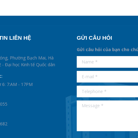
IN LIÊN HỆ
GỬI CÂU HỎI
Gửi câu hỏi của bạn cho ch
supertotobet
hóng, Phường Bạch Mai, Hà
Name *
betist
 - Đại học Kinh tế Quốc dân
E-mail *
c:
ứ 6: 7:AM - 17PM
Telephone *
Message *
0055
1682