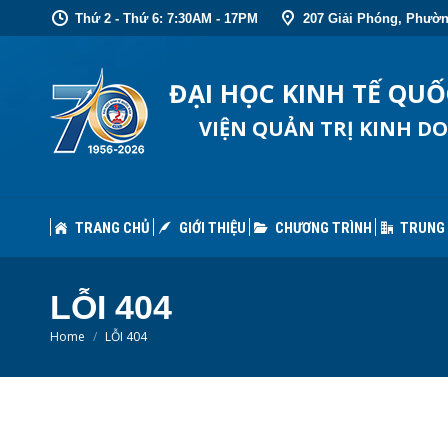
Thứ 2 - Thứ 6: 7:30AM - 17PM
207 Giải Phóng, Phườn
TRANG CHỦ
GIỚI THIỆU
CHƯƠNG TRÌNH
TRUNG
ĐẠI HỌC KINH TẾ QU
VIỆN QUẢN TRỊ KINH D
TRANG CHỦ
GIỚI THIỆU
CHƯƠNG TRÌNH
TRUNG
LỖI 404
You are here:
Home
LỖI 404