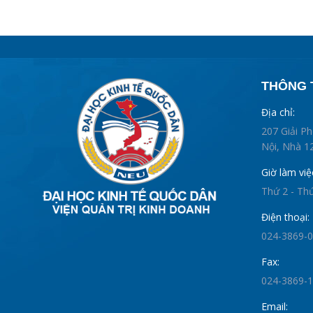
THÔNG T
Địa chỉ:
207 Giải P
Nội, Nhà 12
Giờ làm việ
Thứ 2 - Th
Điện thoại:
024-3869-
Fax:
024-3869-
Email: