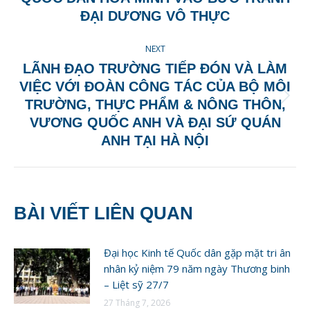
post:
ĐẠI DƯƠNG VÔ THỰC
NEXT
LÃNH ĐẠO TRƯỜNG TIẾP ĐÓN VÀ LÀM
VIỆC VỚI ĐOÀN CÔNG TÁC CỦA BỘ MÔI
Next
TRƯỜNG, THỰC PHẨM & NÔNG THÔN,
post:
VƯƠNG QUỐC ANH VÀ ĐẠI SỨ QUÁN
ANH TẠI HÀ NỘI
BÀI VIẾT LIÊN QUAN
Đại học Kinh tế Quốc dân gặp mặt tri ân
nhân kỷ niệm 79 năm ngày Thương binh
– Liệt sỹ 27/7
27 Tháng 7, 2026