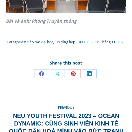
Bài và ảnh: Phòng Truyền thông
Categories:
Đào tạo đại học
,
Tin tổng hợp
,
TIN TỨC
16 Tháng 11, 2023
Share this post
Share
Share
Share
Share
on
on
on
on
Facebook
X
Pinterest
LinkedIn
POST
PREVIOUS
NAVIGATION
NEU YOUTH FESTIVAL 2023 – OCEAN
DYNAMIC: CÙNG SINH VIÊN KINH TẾ
Previous
QUỐC DÂN HOÀ MÌNH VÀO BỨC TRANH