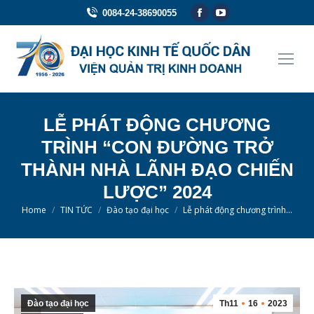
Facebook
YouTube
0084-24-38690055
page
page
opens
opens
in
in
new
new
window
window
LỄ PHÁT ĐỘNG CHƯƠNG
TRÌNH “CON ĐƯỜNG TRỞ
THÀNH NHÀ LÃNH ĐẠO CHIẾN
LƯỢC” 2024
You are here:
Home
TIN TỨC
Đào tạo đại học
Lễ phát động chương trình…
Đào tạo đại học
Th11
16
2023