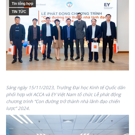
Tin tổng hợp
TIN TỨC
Sáng ngày 15/11/2023, Trường Đại học Kinh tế Quốc dân
phối hợp với ACCA và EY Việt Nam tổ chức Lễ phát động
chương trình “Con đường trở thành nhà lãnh đạo chiến
lược” 2024.