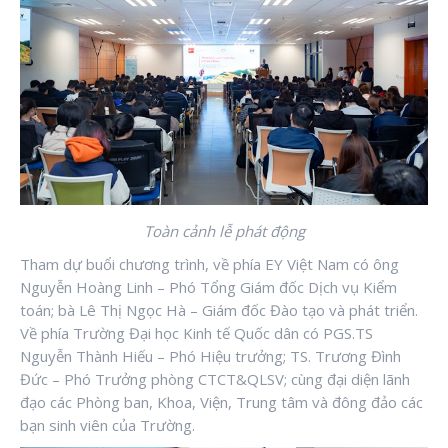
Toàn cảnh lễ phát động
Tham dự buổi chương trình, về phía EY Việt Nam có ông
Nguyễn Hoàng Linh – Phó Tổng Giám đốc Dịch vụ Kiểm
toán; bà Lê Thị Ngọc Hà – Giám đốc Đào tạo và phát triển.
Về phía Trường Đại học Kinh tế Quốc dân có PGS.TS
Nguyễn Thành Hiếu – Phó Hiệu trưởng; TS. Trương Đình
Đức – Phó Trưởng phòng CTCT&QLSV; cùng đại diện lãnh
đạo các Phòng ban, Khoa, Viện, Trung tâm và đông đảo các
bạn sinh viên của Trường.