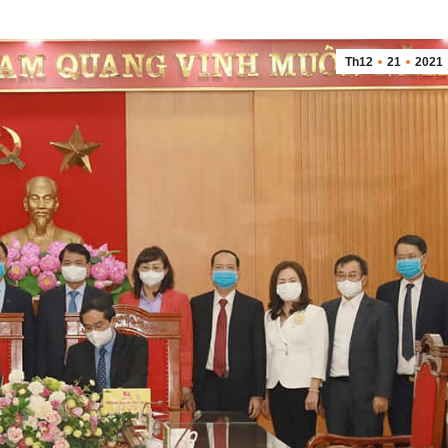
Th12
21
2021