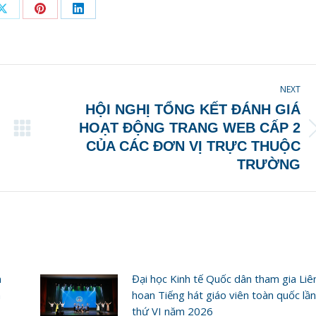
Share
Share
Share
on
on
on
ook
X
Pinterest
LinkedIn
NEXT
HỘI NGHỊ TỔNG KẾT ĐÁNH GIÁ
HOẠT ĐỘNG TRANG WEB CẤP 2
Next
CỦA CÁC ĐƠN VỊ TRỰC THUỘC
post:
TRƯỜNG
n
Đại học Kinh tế Quốc dân tham gia Liê
h
hoan Tiếng hát giáo viên toàn quốc lần
thứ VI năm 2026