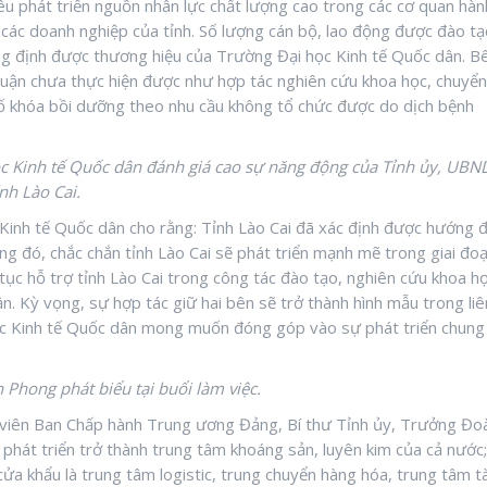
iêu phát triển nguồn nhân lực chất lượng cao trong các cơ quan hàn
 các doanh nghiệp của tỉnh. Số lượng cán bộ, lao động được đào tạ
ng định được thương hiệu của Trường Đại học Kinh tế Quốc dân. B
huận chưa thực hiện được như hợp tác nghiên cứu khoa học, chuyển
số khóa bồi dưỡng theo nhu cầu không tổ chức được do dịch bệnh
 Kinh tế Quốc dân đánh giá cao sự năng động của Tỉnh ủy, UBN
ỉnh Lào Cai.
nh tế Quốc dân cho rằng: Tỉnh Lào Cai đã xác định được hướng đ
ng đó, chắc chắn tỉnh Lào Cai sẽ phát triển mạnh mẽ trong giai đo
 tục hỗ trợ tỉnh Lào Cai trong công tác đào tạo, nghiên cứu khoa h
n. Kỳ vọng, sự hợp tác giữ hai bên sẽ trở thành hình mẫu trong liê
ọc Kinh tế Quốc dân mong muốn đóng góp vào sự phát triển chung
 Phong phát biểu tại buổi làm việc.
y viên Ban Chấp hành Trung ương Đảng, Bí thư Tỉnh ủy, Trưởng Đo
g phát triển trở thành trung tâm khoáng sản, luyên kim của cả nước;
 cửa khẩu là trung tâm logistic, trung chuyển hàng hóa, trung tâm tà