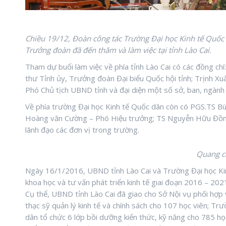
Chiều 19/12, Đoàn công tác Trường Đại học Kinh tế Quố
Trưởng đoàn đã đến thăm và làm việc tại tỉnh Lào Cai.
Tham dự buổi làm việc về phía tỉnh Lào Cai có các đồng c
thư Tỉnh ủy, Trưởng đoàn Đại biểu Quốc hội tỉnh; Trịnh Xu
Phó Chủ tịch UBND tỉnh và đại diện một số sở, ban, ngành 
Về phía trường Đại học Kinh tế Quốc dân còn có PGS.TS Bù
Hoàng văn Cường – Phó Hiệu trưởng; TS Nguyễn Hữu Đồng 
lãnh đạo các đơn vị trong trường.
Quang cả
Ngày 16/1/2016, UBND tỉnh Lào Cai và Trường Đại học Kin
khoa học và tư vấn phát triển kinh tế giai đoạn 2016 – 202
Cụ thể, UBND tỉnh Lào Cai đã giao cho Sở Nội vụ phối hợp 
thạc sỹ quản lý kinh tế và chính sách cho 107 học viên; T
dân tổ chức 6 lớp bồi dưỡng kiến thức, kỹ năng cho 785 họ