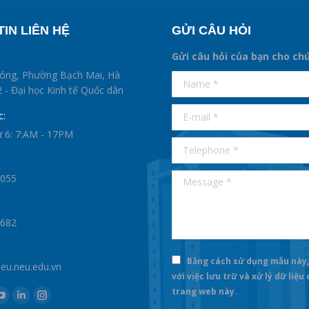
IN LIÊN HỆ
GỬI CÂU HỎI
Gửi câu hỏi của bạn cho ch
supertotobet
hóng, Phường Bạch Mai, Hà
Name *
betist
 - Đại học Kinh tế Quốc dân
E-mail *
c:
ứ 6: 7:AM - 17PM
Telephone *
Message *
0055
1682
Bằng cách sử dụng mẫu này,
u.neu.edu.vn
với việc lưu trữ và xử lý dữ liệu
trang web này.
k
YouTube
Linkedin
Instagram