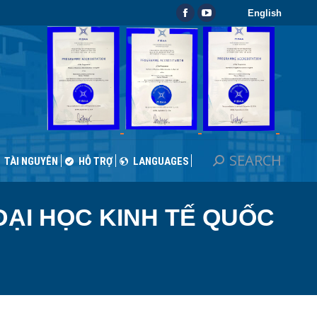
English
SEARCH
Search:
Facebook
YouTube
TÀI NGUYÊN
HỖ TRỢ
LANGUAGES
page
page
opens
opens
in
in
new
new
window
window
SEARCH
Search:
TÀI NGUYÊN
HỖ TRỢ
LANGUAGES
ĐẠI HỌC KINH TẾ QUỐC