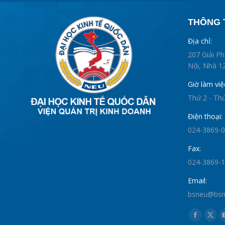
THÔNG T
Địa chỉ:
207 Giải P
Nội, Nhà 12
Giờ làm việ
Thứ 2 - Th
Điện thoại:
024-3869-
Fax:
024-3869-
Email:
bsneu@bsne
Find us on:
Faceboo
X