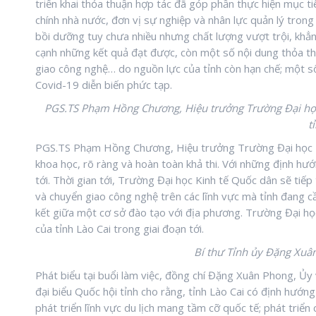
triển khai thỏa thuận hợp tác đã góp phần thực hiện mục t
chính nhà nước, đơn vị sự nghiệp và nhân lực quản lý trong
bồi dưỡng tuy chưa nhiều nhưng chất lượng vượt trội, khẳ
cạnh những kết quả đạt được, còn một số nội dung thỏa t
giao công nghệ… do nguồn lực của tỉnh còn hạn chế; một 
Covid-19 diễn biến phức tạp.
PGS.TS Phạm Hồng Chương, Hiệu trưởng Trường Đại học
t
PGS.TS Phạm Hồng Chương, Hiệu trưởng Trường Đại học Ki
khoa học, rõ ràng và hoàn toàn khả thi. Với những định hướ
tới. Thời gian tới, Trường Đại học Kinh tế Quốc dân sẽ tiếp
và chuyển giao công nghệ trên các lĩnh vực mà tỉnh đang cầ
kết giữa một cơ sở đào tạo với địa phương. Trường Đại h
của tỉnh Lào Cai trong giai đoạn tới.
Bí thư Tỉnh ủy Đặng Xuân
Phát biểu tại buổi làm việc, đồng chí Đặng Xuân Phong, Ủ
đại biểu Quốc hội tỉnh cho rằng, tỉnh Lào Cai có định hướn
phát triển lĩnh vực du lịch mang tầm cỡ quốc tế; phát triển