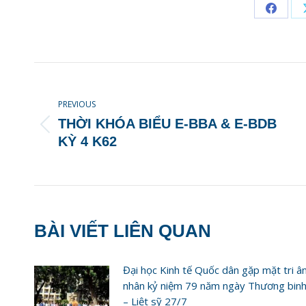
Share
on
Faceb
POST
NAVIGATION
PREVIOUS
THỜI KHÓA BIỂU E-BBA & E-BDB
Previous
KỲ 4 K62
post:
BÀI VIẾT LIÊN QUAN
Đại học Kinh tế Quốc dân gặp mặt tri â
nhân kỷ niệm 79 năm ngày Thương bin
– Liệt sỹ 27/7