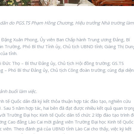
c dân do PGS.TS Phạm Hồng Chương, Hiệu trưởng Nhà trường làm
hí: Đặng Xuân Phong, Ủy viên Ban Chấp hành Trung ương Đảng, Bí
ân Trường, Phó Bí thư Tỉnh ủy, Chủ tịch UBND tỉnh; Giàng Thị Dun
của tỉnh.
i Đức Thọ – Bí thư Đảng ủy, Chủ tịch Hội đồng trường; GS.TS
– Phó Bí thư Đảng ủy, Chủ tịch Công đoàn trường; cùng đại diện
nh buổi làm việc.
h tế Quốc dân đã ký kết thỏa thuận hợp tác đào tạo, nghiên cứu
1. Sau 5 năm hợp tác, hai bên đã đạt được nhiều kết quả quan trọn
với Trường Đại học Kinh tế Quốc dân tổ chức 2 lớp đào tạo trình 
rường Cao đẳng Lào Cai mời giảng viên Trường Đại học Kinh tế Quốc
c viên. Theo đánh giá của UBND tỉnh Lào Cai cho thấy, việc ký kết