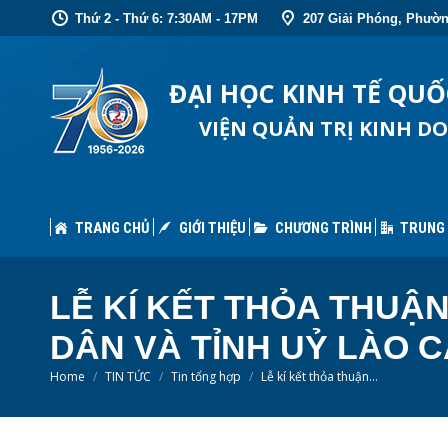
Thứ 2 - Thứ 6: 7:30AM - 17PM
207 Giải Phóng, Phườn
TRANG CHỦ
GIỚI THIỆU
CHƯƠNG TRÌNH
TRUNG
ĐẠI HỌC KINH TẾ QU
VIỆN QUẢN TRỊ KINH D
TRANG CHỦ
GIỚI THIỆU
CHƯƠNG TRÌNH
TRUNG
LỄ KÍ KẾT THỎA THUẬ
DÂN VÀ TỈNH UỶ LÀO C
You are here:
Home
TIN TỨC
Tin tổng hợp
Lễ kí kết thỏa thuận…