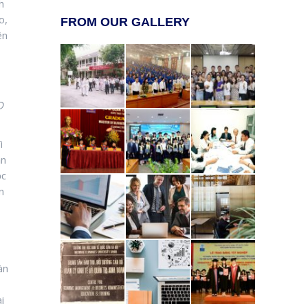
h
o,
FROM OUR GALLERY
ên
D
i
ạn
ọc
n
àn
i