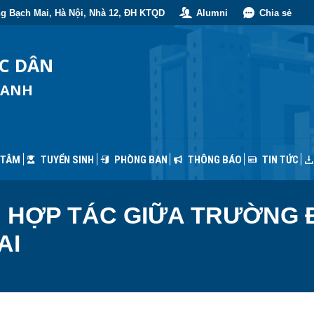
g Bạch Mai, Hà Nội, Nhà 12, ĐH KTQD
Alumni
Chia sẻ
 TÂM
TUYỂN SINH
PHÒNG BAN
THÔNG BÁO
TIN TỨC
ỐC DÂN
OANH
 TÂM
TUYỂN SINH
PHÒNG BAN
THÔNG BÁO
TIN TỨC
N HỢP TÁC GIỮA TRƯỜNG 
AI