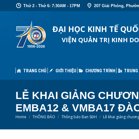
Thứ 2 - Thứ 6: 7:30AM - 17PM
207 Giải Phóng, Phườn
TRANG CHỦ
GIỚI THIỆU
CHƯƠNG TRÌNH
TRUNG
ĐẠI HỌC KINH TẾ QU
VIỆN QUẢN TRỊ KINH D
TRANG CHỦ
GIỚI THIỆU
CHƯƠNG TRÌNH
TRUNG
LỄ KHAI GIẢNG CHƯƠN
EMBA12 & VMBA17 ĐÀO
You are here:
Home
THÔNG BÁO
Thông báo Ban SĐH
Lễ khai giảng chương