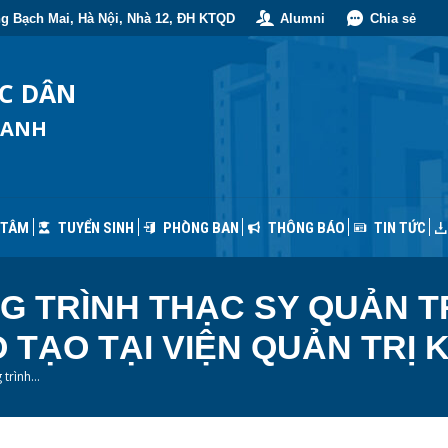
g Bạch Mai, Hà Nội, Nhà 12, ĐH KTQD
Alumni
Chia sẻ
 TÂM
TUYỂN SINH
PHÒNG BAN
THÔNG BÁO
TIN TỨC
ỐC DÂN
OANH
 TÂM
TUYỂN SINH
PHÒNG BAN
THÔNG BÁO
TIN TỨC
G TRÌNH THẠC SY QUẢN T
 TẠO TẠI VIỆN QUẢN TRỊ 
 trình…