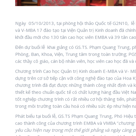
Ngày 05/10/2013, tại phòng hội thảo Quốc tế G2N10, lễ k
và V-MBA 17 đào tạo tại Viện Quản trị Kinh doanh đã chín
khởi đầu mới cho 130 tân cao học viên EMBA và 39 tân ca
Đến dự buổi lễ khai giảng có GS.TS. Phạm Quang Trung, ph
Phòng, Ban, Khoa, Viện, Trung tâm trong toàn trường; PGS
các thầy cô giáo, cán bộ nhân viên, học viên cao học đã và 
Chương trình Cao học Quản trị Kinh doanh E-MBA và V- MBA
dựng trên cơ sở tiếp cận với công nghệ đào tạo của Hoa Kỳ
chương trình đã đạt được những thành công nhất định và kh
thiết kế theo chuẩn quốc tế có chất lượng hàng đầu Việt N
tốt nghiệp chương trình có rất nhiều cơ hội thăng tiến, phá
trong môi trường toàn cầu hoá có nhiều sức ép như hiện n
Phát biểu tại buổi lễ, GS.TS Phạm Quang Trung, Phó Hiệu 
cao thành công của chương trình EMBA và VMBA “
chương t
yêu cầu hiện nay trong một thế giới phẳng và ngày càng p