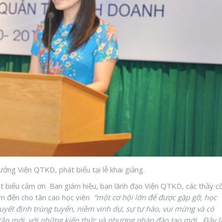
ởng Viện QTKD, phát biểu tại lễ khai giảng.
át biểu cảm ơn Ban giám hiệu, ban lãnh đạo Viện QTKD, các thầy c
m đến cho tân cao học viên
“một cơ hội lớn để được gặp gỡ, học
yết định trúng tuyển, niềm vinh dự, sự tự hào, vui mừng và có
ọc tập mới, với những kiến thức và phương pháp đào tạo mới…Đây l