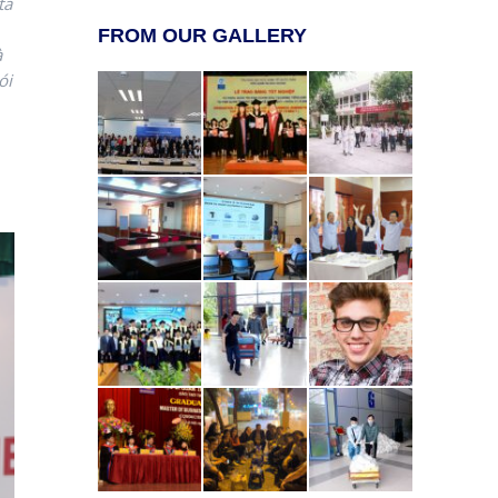
ta
FROM OUR GALLERY
à
ói