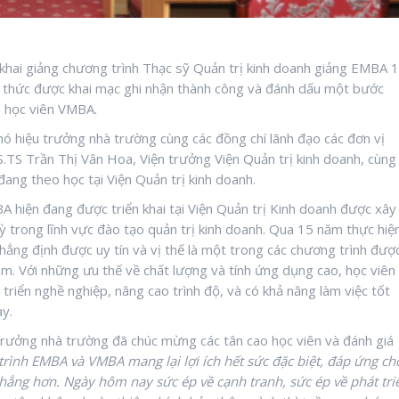
hai giảng chương trình Thạc sỹ Quản trị kinh doanh giảng EMBA 
h thức được khai mạc ghi nhận thành công và đánh dấu một bước
o học viên VMBA.
ó hiệu trưởng nhà trường cùng các đồng chí lãnh đạo các đơn vị
.TS Trần Thị Vân Hoa, Viện trưởng Viện Quản trị kinh doanh, cùng
đang theo học tại Viện Quản trị kinh doanh.
 hiện đang được triển khai tại Viện Quản trị Kinh doanh được xây
 trong lĩnh vực đào tạo quản trị kinh doanh. Qua 15 năm thực hiệ
ẳng định được uy tín và vị thế là một trong các chương trình đượ
am. Với những ưu thế về chất lượng và tính ứng dụng cao, học viên
t triển nghề nghiệp, nâng cao trình độ, và có khả năng làm việc tốt
ay.
trưởng nhà trường đã chúc mừng các tân cao học viên và đánh giá
rình EMBA và VMBA mang lại lợi ích hết sức đặc biệt, đáp ứng ch
hẳng hơn. Ngày hôm nay sức ép về cạnh tranh, sức ép về phát tri