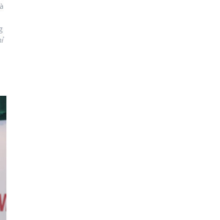
và
g
ỉ