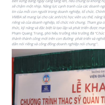
bền vững đang ngày càng tăng lên, nếu chúng ta không họ
sẽ chậm một nhịp. Năng lực cạnh tranh của các doanh nghi
tin của mỗi con người trong doanh nghiệp, tổ chức. Chín
VMBA sẽ mang lại cho các anh/chị học viên ưu thế, năng l
riêng và của doanh nghiệp, tổ chức nói chung. Tham gia ch
thức, kỹ năng và đặc biệt là tạo lập và phát triển được m
Phạm Quang Trung, phó hiệu trưởng nhà trường đã “C
húc 
thành thành công mới trên con đường phát triển và nghiê
dân nói riêng và công đồng doanh nghiệp nói chung
”.