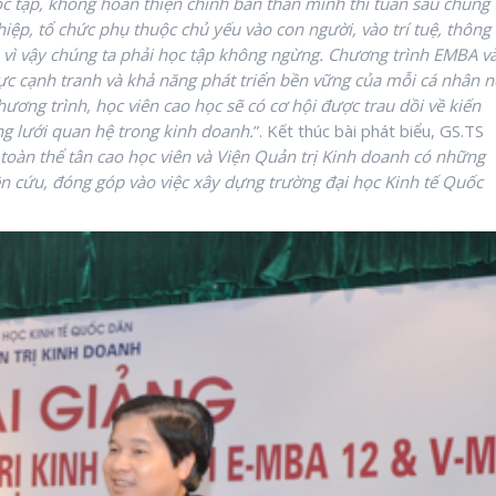
c tập, không hoàn thiện chính bản thân mình thì tuần sau chúng 
ệp, tổ chức phụ thuộc chủ yếu vào con người, vào trí tuệ, thông
h vì vậy chúng ta phải học tập không ngừng. Chương trình EMBA v
ực cạnh tranh và khả năng phát triển bền vững của mỗi cá nhân n
ương trình, học viên cao học sẽ có cơ hội được trau dồi về kiến
ạng lưới quan hệ trong kinh doanh.
”. Kết thúc bài phát biểu, GS.TS
toàn thể tân cao học viên và Viện Quản trị Kinh doanh có những
n cứu, đóng góp vào việc xây dựng trường đại học Kinh tế Quốc