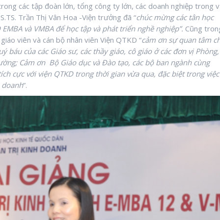
trong các tập đoàn lớn, tổng công ty lớn, các doanh nghiệp trong 
S.TS. Trần Thị Vân Hoa -Viện trưởng đã “
chúc mừng các tân học
D EMBA và VMBA để học tập và phát triển nghề nghiệp”.
Cũng tron
 giáo viên và cán bộ nhân viên Viện QTKD “
cảm ơn sự quan tâm ch
ý báu của các Giáo sư, các thầy giáo, cô giáo
ở các đơn vị Phòng,
 trường; Cảm ơn Bộ Giáo dục và Đào tạo, các bộ ban ngành cùng
ch cực với viện QTKD trong thời gian vừa qua, đặc biệt trong việc
h doanh
”.