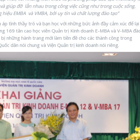
m và giúp đỡ lẫn nhau trong công việc cũng như trong cuộc sống.
 hiệu EMBA và VMBA, bởi uy tín và chất lượng đào tạo”
m áp tình thầy trò và bạn học với những bức ảnh đầy cảm xúc để lại
ằng 169 tân cao học viên Quản trị Kinh doanh E-MBA và V-MBA đà
n bị những hành trang mới làm tiền đề cho các thành công trong
Quốc dân nói chung và Viện Quản trị kinh doanh nói riêng.