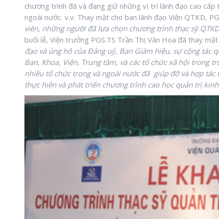
chương trình đã và đang giữ những vị trí lãnh đạo cao cấp 
ngoài nước. v.v. Thay mặt cho ban lãnh đạo Viện QTKD, PG
viên, những người đã lựa chọn chương trình thạc sỹ QTK
buổi lễ, Viện trưởng PGS.TS Trần Thị Vân Hoa đã thay mặt
đạo và ủng hộ của Đảng uỷ, Ban Giám hiệu, sự cộng tác qu
Ban, Khoa, Viện, Trung tâm, và các tổ chức xã hội trong
nhiều tổ chức trong và ngoài nước đã giúp đỡ và hợp tác tí
thực hiện và phát triển chương trình cao học quản trị kin