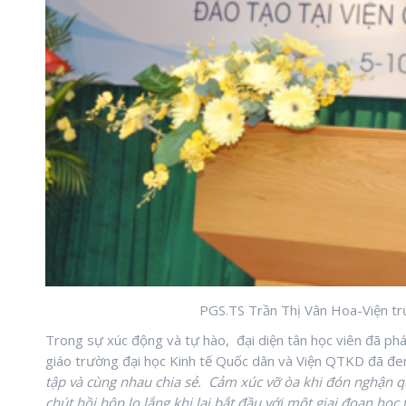
PGS.TS Trần Thị Vân Hoa-Viện trư
Trong sự xúc động và tự hào, đại diện tân học viên đã ph
giáo trường đại học Kinh tế Quốc dân và Viện QTKD đã đe
tập và cùng nhau chia sẻ. Cảm xúc vỡ òa khi đón nghận qu
chút hồi hộp lo lắng khi lại bắt đầu với một giai đoạn h