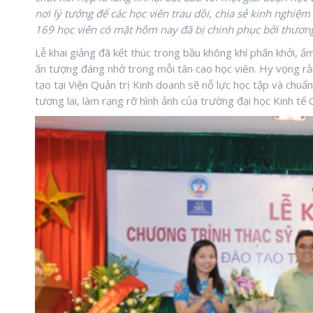
nơi lý tưởng để các học viên trau dồi, chia sẻ kinh nghiệ
169 học viên có mặt hôm nay đã bị chinh phục bởi thương
Lễ khai giảng đã kết thúc trong bầu không khí phấn khởi, ấ
ấn tượng đáng nhớ trong mỗi tân cao học viên. Hy vọng r
tạo tại Viện Quản trị Kinh doanh sẽ nỗ lực học tập và chuẩ
tương lai, làm rạng rỡ hình ảnh của trường đại học Kinh tế 