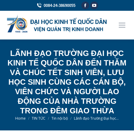
Facebook
YouTube
0084-24-38690055
page
page
opens
opens
in
in
new
new
window
window
LÃNH ĐẠO TRƯỜNG ĐẠI HỌC
KINH TẾ QUỐC DÂN ĐẾN THĂM
VÀ CHÚC TẾT SINH VIÊN, LƯU
HỌC SINH CÙNG CÁC CÁN BỘ,
VIÊN CHỨC VÀ NGƯỜI LAO
ĐỘNG CỦA NHÀ TRƯỜNG
TRONG ĐÊM GIAO THỪA
You are here:
Home
TIN TỨC
Tin nội bộ
Lãnh đạo Trường Đại học…