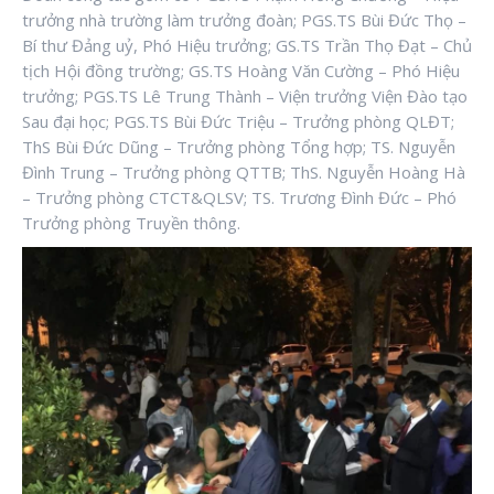
trưởng nhà trường làm trưởng đoàn; PGS.TS Bùi Đức Thọ –
Bí thư Đảng uỷ, Phó Hiệu trưởng; GS.TS Trần Thọ Đạt – Chủ
tịch Hội đồng trường; GS.TS Hoàng Văn Cường – Phó Hiệu
trưởng; PGS.TS Lê Trung Thành – Viện trưởng Viện Đào tạo
Sau đại học; PGS.TS Bùi Đức Triệu – Trưởng phòng QLĐT;
ThS Bùi Đức Dũng – Trưởng phòng Tổng hợp; TS. Nguyễn
Đình Trung – Trưởng phòng QTTB; ThS. Nguyễn Hoàng Hà
– Trưởng phòng CTCT&QLSV; TS. Trương Đình Đức – Phó
Trưởng phòng Truyền thông.