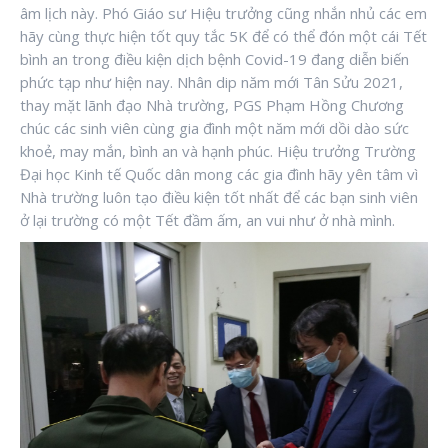
âm lịch này. Phó Giáo sư Hiệu trưởng cũng nhắn nhủ các em
hãy cùng thực hiện tốt quy tắc 5K để có thể đón một cái Tết
bình an trong điều kiện dịch bệnh Covid-19 đang diễn biến
phức tạp như hiện nay. Nhân dip năm mới Tân Sửu 2021,
thay mặt lãnh đạo Nhà trường, PGS Phạm Hồng Chương
chúc các sinh viên cùng gia đình một năm mới dồi dào sức
khoẻ, may mắn, bình an và hạnh phúc. Hiệu trưởng Trường
Đại học Kinh tế Quốc dân mong các gia đình hãy yên tâm vì
Nhà trường luôn tạo điều kiện tốt nhất để các bạn sinh viên
ở lại trường có một Tết đầm ấm, an vui như ở nhà mình.