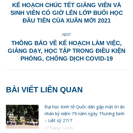
NAVIGATION
KẾ HOẠCH CHÚC TẾT GIẢNG VIÊN VÀ
Previous
SINH VIÊN CÓ GIỜ LÊN LỚP BUỔI HỌC
post:
ĐẦU TIÊN CỦA XUÂN MỚI 2021
NEXT
THÔNG BÁO VỀ KẾ HOẠCH LÀM VIỆC,
Next
GIẢNG DẠY, HỌC TẬP TRONG ĐIỀU KIỆN
post:
PHÒNG, CHỐNG DỊCH COVID-19
BÀI VIẾT LIÊN QUAN
Đại học Kinh tế Quốc dân gặp mặt tri ân
nhân kỷ niệm 79 năm ngày Thương binh
– Liệt sỹ 27/7
27 Tháng 7, 2026