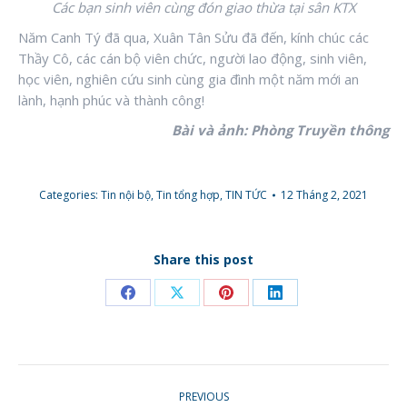
Các bạn sinh viên cùng đón giao thừa tại sân KTX
Năm Canh Tý đã qua, Xuân Tân Sửu đã đến, kính chúc các
Thầy Cô, các cán bộ viên chức, người lao động, sinh viên,
học viên, nghiên cứu sinh cùng gia đình một năm mới an
lành, hạnh phúc và thành công!
Bài và ảnh: Phòng Truyền thông
Categories:
Tin nội bộ
,
Tin tổng hợp
,
TIN TỨC
12 Tháng 2, 2021
Share this post
Share
Share
Share
Share
on
on
on
on
Facebook
X
Pinterest
LinkedIn
POST
PREVIOUS