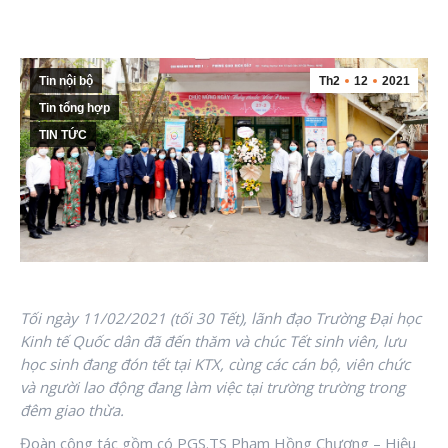
Tin nội bộ
Th2
12
2021
Tin tổng hợp
TIN TỨC
Tối ngày 11/02/2021 (tối 30 Tết), l
ãnh đạo Trường Đại học
Kinh tế Quốc dân đã đến thăm và chúc Tết sinh viên, lưu
học sinh đang đón tết tại KTX, cùng các cán bộ, viên chức
và người lao động đang làm việc tại trường trường trong
đêm giao thừa.
Đoàn công tác gồm có PGS.TS Phạm Hồng Chương – Hiệu