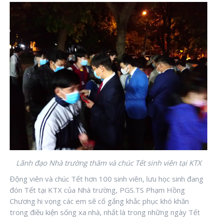
Lãnh đạo Nhà trường thăm và chúc Tết sinh viên tại KTX
Động viên và chúc Tết hơn 100 sinh viên, lưu học sinh đang
đón Tết tại KTX của Nhà trường, PGS.TS Phạm Hồng
Chương hi vọng các em sẽ cố gắng khắc phục khó khăn
trong điều kiện sống xa nhà, nhất là trong những ngày Tết