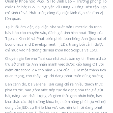
Quản lý Khoa học; PGS.TS Hồ Đình Bảo – Trưởng phòng Tổ
chức Cán bộ; PGS.TS Nguyễn Vũ Hùng – Tổng Biên tập Tạp
chí Kinh tế và Phát triển; cùng đại diện lãnh đạo các đơn vị
liên quan.
Tại buổi làm việc, đại diện Nhà xuất bản Emerald đã trình
bày báo cáo chuyên sâu, đánh giá tình hình hoạt động của
Tạp chí Kinh tế và Phát triển phiên bản tiếng Anh (Journal of
Economics and Development – JED), trong bối cảnh được
chỉ mục vào hệ thống dữ liệu khoa học Scopus và ESCI.
Chuyên gia Serena Tsai của nhà xuất bản uy tín Emerald có
trụ sở chính tại Anh nhấn mạnh việc được xếp hạng Q1 với
điểm citescore 2.4 cho năm 2024 của JED là một thành tích
quan trọng, cho thấy Tạp chí đang phát triển đúng hướng.
Bên cạnh đó, bà Serena Tsai cũng chỉ ra nhiều thách thức
phía trước, bao gồm việc tiếp tục đa dạng hóa tác giả gửi
bài, nâng cao chất lượng và giảm thời gian phản biện, hay
khai thác các thị trường khoa học tiềm năng phù hợp với nội
dung của JED, cụ thể là khu vực các nền kinh tế đang phát
triển (Đông Nam Á, Ấn Độ, Châu Phi Hạ Sahara, và Nam Mỹ).