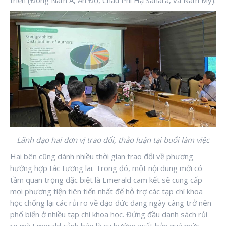
Lãnh đạo hai đơn vị trao đổi, thảo luận tại buổi làm việc
Hai bên cũng dành nhiều thời gian trao đổi về phương
hướng hợp tác tương lai. Trong đó, một nội dung mới có
tầm quan trọng đặc biệt là Emerald cam kết sẽ cung cấp
mọi phương tiện tiên tiến nhất để hỗ trợ các tạp chí khoa
học chống lại các rủi ro về đạo đức đang ngày càng trở nên
phổ biến ở nhiều tạp chí khoa học. Đứng đầu danh sách rủi
ro mà Emerald cảnh báo là xu hướng xuất bản quá mức