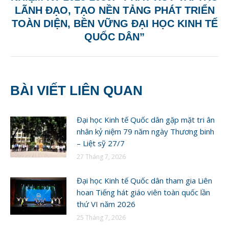
Next
LÃNH ĐẠO, TẠO NỀN TẢNG PHÁT TRIỂN
post:
TOÀN DIỆN, BỀN VỮNG ĐẠI HỌC KINH TẾ
QUỐC DÂN”
BÀI VIẾT LIÊN QUAN
Đại học Kinh tế Quốc dân gặp mặt tri ân
nhân kỷ niệm 79 năm ngày Thương binh
– Liệt sỹ 27/7
27 Tháng 7, 2026
Đại học Kinh tế Quốc dân tham gia Liên
hoan Tiếng hát giáo viên toàn quốc lần
thứ VI năm 2026
25 Tháng 7, 2026