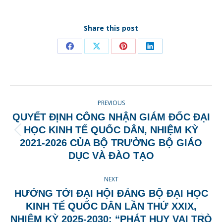
Share this post
Share
Share
Share
Share
on
on
on
on
Facebook
X
Pinterest
LinkedIn
POST
PREVIOUS
NAVIGATION
QUYẾT ĐỊNH CÔNG NHẬN GIÁM ĐỐC ĐẠI
HỌC KINH TẾ QUỐC DÂN, NHIỆM KỲ
Previous
2021-2026 CỦA BỘ TRƯỞNG BỘ GIÁO
post:
DỤC VÀ ĐÀO TẠO
NEXT
HƯỚNG TỚI ĐẠI HỘI ĐẢNG BỘ ĐẠI HỌC
KINH TẾ QUỐC DÂN LẦN THỨ XXIX,
NHIỆM KỲ 2025-2030: “PHÁT HUY VAI TRÒ