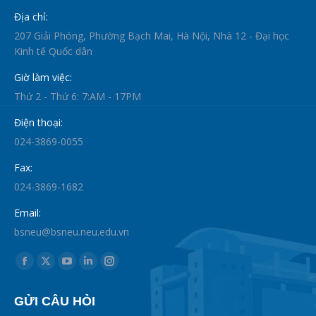
Địa chỉ:
207 Giải Phóng, Phường Bạch Mai, Hà Nội, Nhà 12 - Đại học
Kinh tế Quốc dân
Giờ làm việc:
Thứ 2 - Thứ 6: 7:AM - 17PM
Điện thoại:
024-3869-0055
Fax:
024-3869-1682
Email:
bsneu@bsneu.neu.edu.vn
Find us on:
Facebook
X
YouTube
Linkedin
Instagram
page
page
page
page
page
GỬI CÂU HỎI
opens
opens
opens
opens
opens