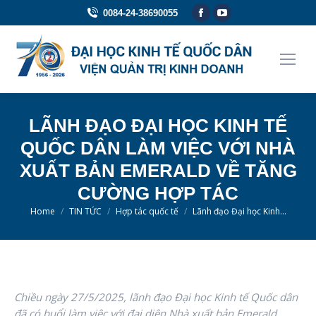
Facebook
YouTube
0084-24-38690055
page
page
opens
opens
in
in
new
new
window
window
LÃNH ĐẠO ĐẠI HỌC KINH TẾ
QUỐC DÂN LÀM VIỆC VỚI NHÀ
XUẤT BẢN EMERALD VỀ TĂNG
CƯỜNG HỢP TÁC
You are here:
Home
TIN TỨC
Hợp tác quốc tế
Lãnh đạo Đại học Kinh…
Chiều ngày 27/5/2025, lãnh đạo Đại học Kinh tế Quốc dân
đã có buổi làm việc với đại diện Nhà xuất bản Emerald