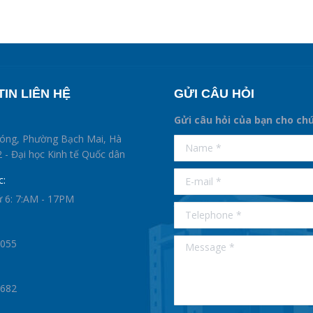
IN LIÊN HỆ
GỬI CÂU HỎI
Gửi câu hỏi của bạn cho ch
supertotobet
hóng, Phường Bạch Mai, Hà
Name *
betist
 - Đại học Kinh tế Quốc dân
E-mail *
c:
ứ 6: 7:AM - 17PM
Telephone *
Message *
0055
1682