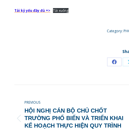
Tải kỷ yếu đầy đủ =>
Tải xuống
Category:
PH
Sha
Share
on
Faceb
POST
NAVIGATION
PREVIOUS
HỘI NGHỊ CÁN BỘ CHỦ CHỐT
TRƯỜNG PHỔ BIẾN VÀ TRIỂN KHAI
Previous
KẾ HOẠCH THỰC HIỆN QUY TRÌNH
post: