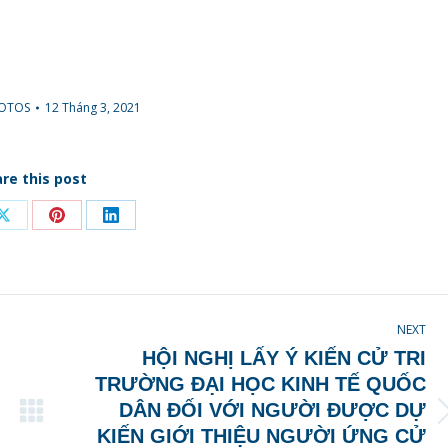
OTOS
12 Tháng 3, 2021
re this post
Share
Share
Share
on
on
on
ook
X
Pinterest
LinkedIn
NEXT
HỘI NGHỊ LẤY Ý KIẾN CỬ TRI
TRƯỜNG ĐẠI HỌC KINH TẾ QUỐC
DÂN ĐỐI VỚI NGƯỜI ĐƯỢC DỰ
Next
KIẾN GIỚI THIỆU NGƯỜI ỨNG CỬ
post: