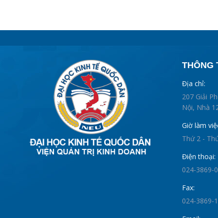
THÔNG T
Địa chỉ:
207 Giải P
Nội, Nhà 12
Giờ làm việ
Thứ 2 - Th
Điện thoại:
024-3869-
Fax:
024-3869-