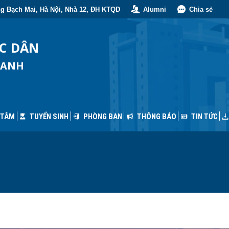
g Bạch Mai, Hà Nội, Nhà 12, ĐH KTQD
Alumni
Chia sẻ
 TÂM
TUYỂN SINH
PHÒNG BAN
THÔNG BÁO
TIN TỨC
ỐC DÂN
OANH
 TÂM
TUYỂN SINH
PHÒNG BAN
THÔNG BÁO
TIN TỨC