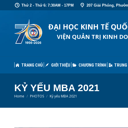
Thứ 2 - Thứ 6: 7:30AM - 17PM
207 Giải Phóng, Phườn
TRANG CHỦ
GIỚI THIỆU
CHƯƠNG TRÌNH
TRUNG
ĐẠI HỌC KINH TẾ QU
VIỆN QUẢN TRỊ KINH D
TRANG CHỦ
GIỚI THIỆU
CHƯƠNG TRÌNH
TRUNG
KỶ YẾU MBA 2021
You are here:
Home
PHOTOS
Kỷ yếu MBA 2021