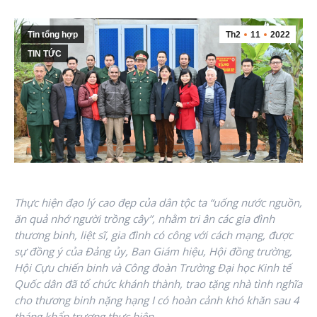
Tin tổng hợp
Th2
11
2022
TIN TỨC
Thực hiện đạo lý cao đẹp của dân tộc ta “uống nước nguồn,
ăn quả nhớ người trồng cây”, nhằm tri ân các gia đình
thương binh, liệt sĩ, gia đình có công với cách mạng, được
sự đồng ý của Đảng ủy, Ban Giám hiệu, Hội đồng trường,
Hội Cựu chiến binh và Công đoàn Trường Đại học Kinh tế
Quốc dân đã tổ chức khánh thành, trao tặng nhà tình nghĩa
cho thương binh nặng hạng I có hoàn cảnh khó khăn sau 4
tháng khẩn trương thực hiện.