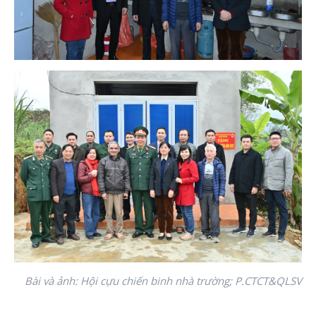
Bài và ảnh: Hội cựu chiến binh nhà trường; P.CTCT&QLSV