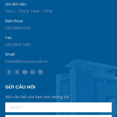
Giờ làm việc:
Thứ 2 - Thứ 6: 7:AM - 17PM
Điện thoại:
024-3869-0055
Fax:
024-3869-1682
Email:
bsneu@bsneu.neu.edu.vn
Find us on:
Facebook
X
YouTube
Linkedin
Instagram
page
page
page
page
page
GỬI CÂU HỎI
opens
opens
opens
opens
opens
in
in
in
in
in
Gửi câu hỏi của bạn cho chúng tôi
new
new
new
new
new
supertotobet
Name *
betist
window
window
window
window
window