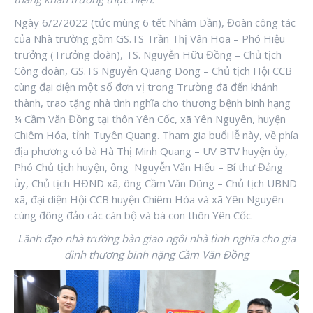
Ngày 6/2/2022 (tức mùng 6 tết Nhâm Dần), Đoàn công tác
của Nhà trường gồm GS.TS Trần Thị Vân Hoa – Phó Hiệu
trưởng (Trưởng đoàn), TS. Nguyễn Hữu Đồng – Chủ tịch
Công đoàn, GS.TS Nguyễn Quang Dong – Chủ tịch Hội CCB
cùng đại diện một số đơn vị trong Trường đã đến khánh
thành, trao tặng nhà tình nghĩa cho thương bệnh binh hạng
¼ Cầm Văn Đồng tại thôn Yên Cốc, xã Yên Nguyên, huyện
Chiêm Hóa, tỉnh Tuyên Quang. Tham gia buổi lễ này, về phía
địa phương có bà Hà Thị Minh Quang – UV BTV huyện ủy,
Phó Chủ tịch huyện, ông Nguyễn Văn Hiếu – Bí thư Đảng
ủy, Chủ tịch HĐND xã, ông Cầm Văn Dũng – Chủ tịch UBND
xã, đại diện Hội CCB huyện Chiêm Hóa và xã Yên Nguyên
cùng đông đảo các cán bộ và bà con thôn Yên Cốc.
Lãnh đạo nhà trường bàn giao ngôi nhà tình nghĩa cho gia
đình thương binh nặng Cầm Văn Đồng