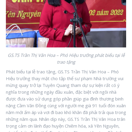
GS.TS Trần Thị Vân Hoa – Phó Hiệu trưởng phát biểu tại lễ
trao tặng
Phát biểu tại lễ trao tặng, GS.TS Trần Thị Vân Hoa – Phó
Hiệu trưởng thay mặt cho tập thể sư phạm Nhà trường vui
mừng quay trở lại Tuyên Quang tham dự sự kiện rất có ý
nghĩa trong những ngày đầu xuân, đặc biệt với ngôi nhà
được đưa vào sử dụng góp phần giúp gia đình thương binh
nặng Cầm Văn Đồng cùng với người mẹ già 91 tuổi đón xuân
năm mới ấm áp và vơi đi bao khó khăn đã phải trải qua trong
những năm qua. Nhân dịp này, GS.TS Trần Thị Vân Hoa trân
trọng cảm ơn lãnh đạo huyện Chiêm hóa, xã Yên Nguyên,