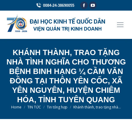
Facebook
YouTube
0084-24-38690055
page
page
opens
opens
in
in
new
new
window
window
KHÁNH THÀNH, TRAO TẶNG
NHÀ TÌNH NGHĨA CHO THƯƠNG
BỆNH BINH HẠNG ¼ CẦM VĂN
ĐỒNG TẠI THÔN YÊN CỐC, XÃ
YÊN NGUYÊN, HUYỆN CHIÊM
HÓA, TỈNH TUYÊN QUANG
You are here:
Home
TIN TỨC
Tin tổng hợp
Khánh thành, trao tặng nhà…