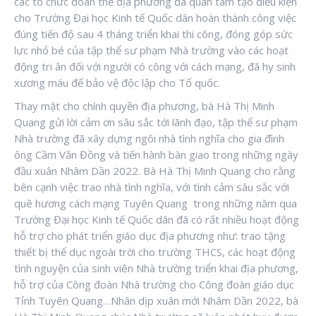
các tổ chức đoàn thể địa phương đã quan tâm tạo điều kiện
cho Trường Đại học Kinh tế Quốc dân hoàn thành công việc
đúng tiến độ sau 4 tháng triển khai thi công, đóng góp sức
lực nhỏ bé của tập thể sư phạm Nhà trường vào các hoạt
động tri ân đối với người có công với cách mạng, đã hy sinh
xương máu để bảo vệ độc lập cho Tổ quốc.
Thay mặt cho chính quyền địa phương, bà Hà Thị Minh
Quang gửi lời cảm ơn sâu sắc tới lãnh đạo, tập thể sư phạm
Nhà trường đã xây dựng ngôi nhà tình nghĩa cho gia đình
ông Cầm Văn Đồng và tiến hành bàn giao trong những ngày
đầu xuân Nhâm Dần 2022. Bà Hà Thị Minh Quang cho rằng
bên cạnh việc trao nhà tình nghĩa, với tình cảm sâu sắc với
quê hương cách mạng Tuyên Quang trong những năm qua
Trường Đại học Kinh tế Quốc dân đã có rất nhiều hoạt động
hỗ trợ cho phát triển giáo dục địa phương như: trao tặng
thiết bị thể dục ngoài trời cho trường THCS, các hoạt động
tình nguyện của sinh viên Nhà trường triển khai địa phương,
hỗ trợ của Công đoàn Nhà trường cho Công đoàn giáo dục
Tỉnh Tuyên Quang…Nhân dịp xuân mới Nhâm Dần 2022, bà