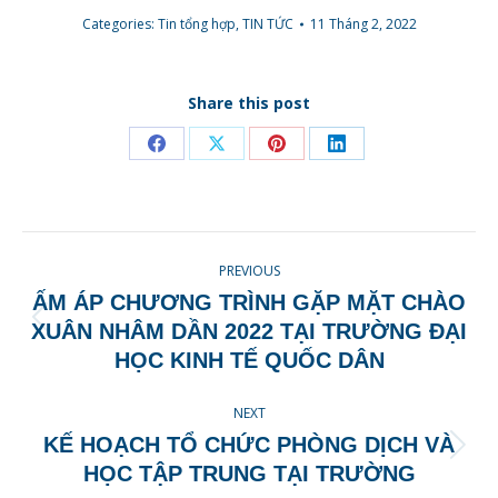
Categories:
Tin tổng hợp
,
TIN TỨC
11 Tháng 2, 2022
Share this post
Share
Share
Share
Share
on
on
on
on
Facebook
X
Pinterest
LinkedIn
POST
PREVIOUS
NAVIGATION
ẤM ÁP CHƯƠNG TRÌNH GẶP MẶT CHÀO
Previous
XUÂN NHÂM DẦN 2022 TẠI TRƯỜNG ĐẠI
post:
HỌC KINH TẾ QUỐC DÂN
NEXT
KẾ HOẠCH TỔ CHỨC PHÒNG DỊCH VÀ
Next
HỌC TẬP TRUNG TẠI TRƯỜNG
post: