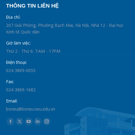
THÔNG TIN LIÊN HỆ
Địa chỉ:
207 Giải Phóng, Phường Bạch Mai, Hà Nội, Nhà 12 - Đại học
Kinh tế Quốc dân
Giờ làm việc:
Thứ 2 - Thứ 6: 7:AM - 17PM
Điện thoại:
024-3869-0055
Fax:
024-3869-1682
Email:
bsneu@bsneu.neu.edu.vn
Find us on:
Facebook
X
YouTube
Linkedin
Instagram
page
page
page
page
page