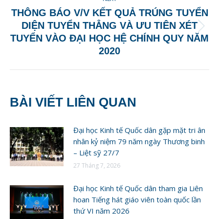
THÔNG BÁO V/V KẾT QUẢ TRÚNG TUYỂN
DIỆN TUYỂN THẲNG VÀ ƯU TIÊN XÉT
Next
TUYỂN VÀO ĐẠI HỌC HỆ CHÍNH QUY NĂM
post:
2020
BÀI VIẾT LIÊN QUAN
Đại học Kinh tế Quốc dân gặp mặt tri ân
nhân kỷ niệm 79 năm ngày Thương binh
– Liệt sỹ 27/7
27 Tháng 7, 2026
Đại học Kinh tế Quốc dân tham gia Liên
hoan Tiếng hát giáo viên toàn quốc lần
thứ VI năm 2026