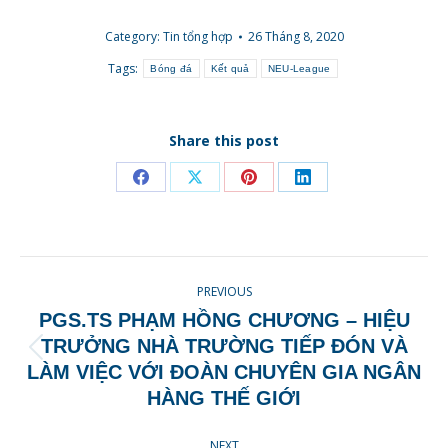
Category:
Tin tổng hợp
26 Tháng 8, 2020
Tags:
Bóng đá
Kết quả
NEU-League
Share this post
Share
Share
Share
Share
on
on
on
on
Facebook
X
Pinterest
LinkedIn
POST
PREVIOUS
NAVIGATION
PGS.TS PHẠM HỒNG CHƯƠNG – HIỆU
TRƯỞNG NHÀ TRƯỜNG TIẾP ĐÓN VÀ
Previous
LÀM VIỆC VỚI ĐOÀN CHUYÊN GIA NGÂN
post:
HÀNG THẾ GIỚI
NEXT