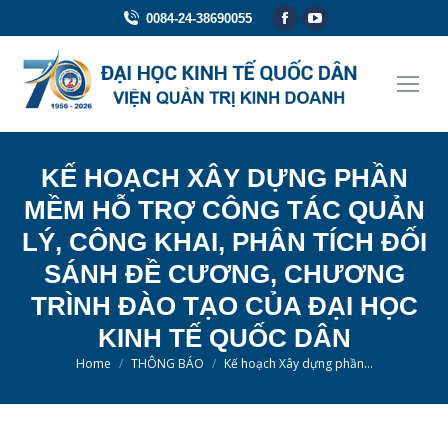
Facebook
YouTube
0084-24-38690055
page
page
opens
opens
in
in
new
new
window
window
KẾ HOẠCH XÂY DỰNG PHẦN
MỀM HỖ TRỢ CÔNG TÁC QUẢN
LÝ, CÔNG KHAI, PHÂN TÍCH ĐỐI
SÁNH ĐỀ CƯƠNG, CHƯƠNG
TRÌNH ĐÀO TẠO CỦA ĐẠI HỌC
KINH TẾ QUỐC DÂN
You are here:
Home
THÔNG BÁO
Kế hoạch Xây dựng phần…