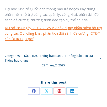
Đại học Kinh tế Quốc dân thông báo Kế hoạch Xây dựng
phần mềm hỗ trợ công tác quản lý, công khai, phân tích đối
sánh đề cương, chương trình đào tạo cụ thể như sau:
KH số 264 ngày 20.02.2025 V.v Xây dựng phần mềm hỗ trợ
công tác QL, công khai, phân tích đối sánh đề cương, CTĐT
của ĐHKTQD.pdf
Categories:
THÔNG BÁO
,
Thông báo Ban ĐH
,
Thông báo Ban SĐH
,
Thông báo chung
22 Tháng 2, 2025
Share this post
Share
Share
Share
Share
on
on
on
on