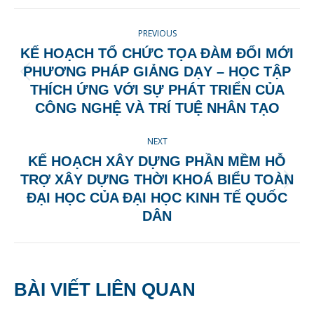
Facebook
X
Pinterest
LinkedIn
POST
PREVIOUS
NAVIGATION
KẾ HOẠCH TỔ CHỨC TỌA ĐÀM ĐỔI MỚI
PHƯƠNG PHÁP GIẢNG DẠY – HỌC TẬP
Previous
THÍCH ỨNG VỚI SỰ PHÁT TRIỂN CỦA
post:
CÔNG NGHỆ VÀ TRÍ TUỆ NHÂN TẠO
NEXT
KẾ HOẠCH XÂY DỰNG PHẦN MỀM HỖ
TRỢ XÂY DỰNG THỜI KHOÁ BIỂU TOÀN
Next
ĐẠI HỌC CỦA ĐẠI HỌC KINH TẾ QUỐC
post:
DÂN
BÀI VIẾT LIÊN QUAN