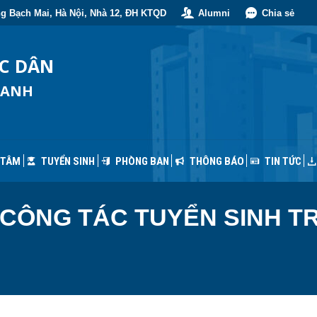
g Bạch Mai, Hà Nội, Nhà 12, ĐH KTQD
Alumni
Chia sẻ
 TÂM
TUYỂN SINH
PHÒNG BAN
THÔNG BÁO
TIN TỨC
ỐC DÂN
OANH
 TÂM
TUYỂN SINH
PHÒNG BAN
THÔNG BÁO
TIN TỨC
 CÔNG TÁC TUYỂN SINH T