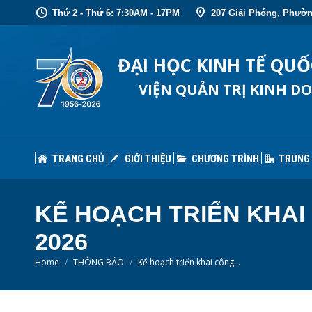
Thứ 2 - Thứ 6: 7:30AM - 17PM
207 Giải Phóng, Phườn
TRANG CHỦ
GIỚI THIỆU
CHƯƠNG TRÌNH
TRUNG
ĐẠI HỌC KINH TẾ QU
VIỆN QUẢN TRỊ KINH D
TRANG CHỦ
GIỚI THIỆU
CHƯƠNG TRÌNH
TRUNG
KẾ HOẠCH TRIỂN KHAI
2026
You are here:
Home
THÔNG BÁO
Kế hoạch triển khai công…