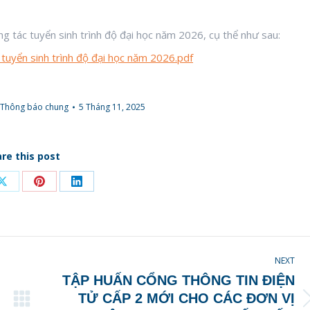
ng tác tuyển sinh trình độ đại học năm 2026, cụ thể như sau:
tuyển sinh trình độ đại học năm 2026.pdf
Thông báo chung
5 Tháng 11, 2025
re this post
Share
Share
Share
on
on
on
ook
X
Pinterest
LinkedIn
NEXT
TẬP HUẤN CỔNG THÔNG TIN ĐIỆN
TỬ CẤP 2 MỚI CHO CÁC ĐƠN VỊ
Next