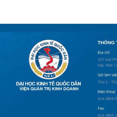
THÔNG T
Địa chỉ:
207 Giải P
Nội, Nhà 12
Giờ làm việ
Thứ 2 - Th
Điện thoại:
024-3869-
Fax:
024-3869-