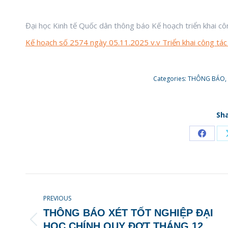
Đại học Kinh tế Quốc dân thông báo Kế hoạch triển khai cô
Kế hoạch số 2574 ngày 05.11.2025 v.v Triển khai công tác 
Categories:
THÔNG BÁO
,
Sha
Share
on
Faceb
POST
NAVIGATION
PREVIOUS
THÔNG BÁO XÉT TỐT NGHIỆP ĐẠI
Previous
HỌC CHÍNH QUY ĐỢT THÁNG 12