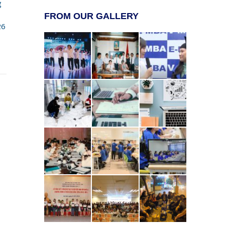
g
FROM OUR GALLERY
26