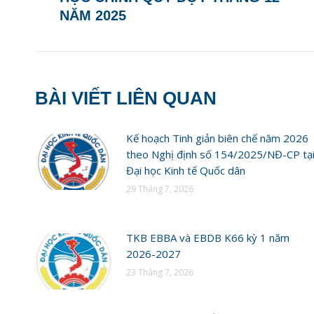
post:
NĂM 2025
BÀI VIẾT LIÊN QUAN
Kế hoạch Tinh giản biên chế năm 2026
theo Nghị định số 154/2025/NĐ-CP tạ
Đại học Kinh tế Quốc dân
29 Tháng 7, 2026
TKB EBBA và EBDB K66 kỳ 1 năm
2026-2027
23 Tháng 7, 2026