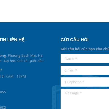
IN LIÊN HỆ
GỬI CÂU HỎI
Gửi câu hỏi của bạn cho ch
supertotobet
hóng, Phường Bạch Mai, Hà
Name *
betist
 - Đại học Kinh tế Quốc dân
E-mail *
c:
ứ 6: 7:AM - 17PM
Telephone *
Message *
0055
1682