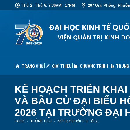
Thứ 2 - Thứ 6: 7:30AM - 17PM
207 Giải Phóng, Phườn
TRANG CHỦ
GIỚI THIỆU
CHƯƠNG TRÌNH
TRUNG
ĐẠI HỌC KINH TẾ QU
VIỆN QUẢN TRỊ KINH D
TRANG CHỦ
GIỚI THIỆU
CHƯƠNG TRÌNH
TRUNG
KẾ HOẠCH TRIỂN KHAI
VÀ BẦU CỬ ĐẠI BIỂU H
2026 TẠI TRƯỜNG ĐẠI
You are here:
Home
THÔNG BÁO
Kế hoạch triển khai công…