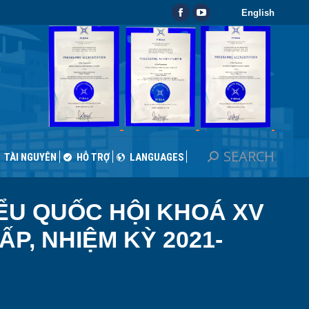
English
SEARCH
Search:
Facebook
YouTube
TÀI NGUYÊN
HỖ TRỢ
LANGUAGES
page
page
opens
opens
in
in
new
new
window
window
SEARCH
Search:
TÀI NGUYÊN
HỖ TRỢ
LANGUAGES
IỂU QUỐC HỘI KHOÁ XV
P, NHIỆM KỲ 2021-