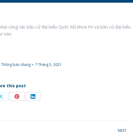
hai công tác bầu cử đại biểu Quốc hội khoá XV và bầu cử đại biểu
ư sau:
,
Thông báo chung
7 Tháng 5, 2021
re this post
Share
Share
Share
on
on
on
ook
X
Pinterest
LinkedIn
NEXT