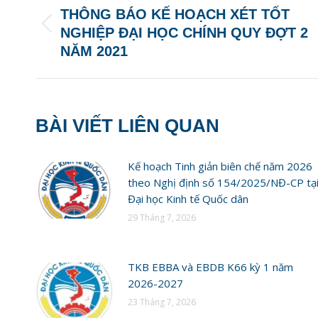
NAVIGATION
THÔNG BÁO KẾ HOẠCH XÉT TỐT
Previous
NGHIỆP ĐẠI HỌC CHÍNH QUY ĐỢT 2
post:
NĂM 2021
BÀI VIẾT LIÊN QUAN
Kế hoạch Tinh giản biên chế năm 2026
theo Nghị định số 154/2025/NĐ-CP tạ
Đại học Kinh tế Quốc dân
29 Tháng 7, 2026
TKB EBBA và EBDB K66 kỳ 1 năm
2026-2027
23 Tháng 7, 2026