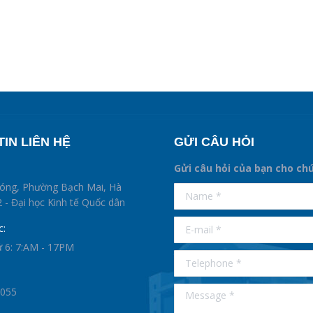
IN LIÊN HỆ
GỬI CÂU HỎI
Gửi câu hỏi của bạn cho ch
supertotobet
hóng, Phường Bạch Mai, Hà
Name *
betist
 - Đại học Kinh tế Quốc dân
E-mail *
c:
ứ 6: 7:AM - 17PM
Telephone *
Message *
0055