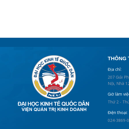
THÔNG T
Địa chỉ:
207 Giải P
Nội, Nhà 12
Giờ làm việ
Thứ 2 - Th
Điện thoại:
024-3869-