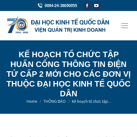
Facebook
YouTube
0084-24-38690055
page
page
opens
opens
in
in
new
new
window
window
KẾ HOẠCH TỔ CHỨC TẬP
HUẤN CỔNG THÔNG TIN ĐIỆN
TỬ CẤP 2 MỚI CHO CÁC ĐƠN VỊ
THUỘC ĐẠI HỌC KINH TẾ QUỐC
DÂN
You are here:
Home
THÔNG BÁO
Kế hoạch tổ chức tập…