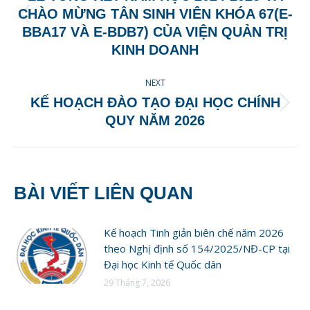
CHÀO MỪNG TÂN SINH VIÊN KHÓA 67(E-
Previous
BBA17 VÀ E-BDB7) CỦA VIỆN QUẢN TRỊ
post:
KINH DOANH
NEXT
KẾ HOẠCH ĐÀO TẠO ĐẠI HỌC CHÍNH
Next
QUY NĂM 2026
post:
BÀI VIẾT LIÊN QUAN
Kế hoạch Tinh giản biên chế năm 2026
theo Nghị định số 154/2025/NĐ-CP tại
Đại học Kinh tế Quốc dân
29 Tháng 7, 2026