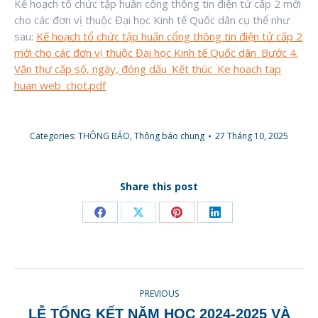
Kế hoạch tổ chức tập huấn cổng thông tin điện tử cấp 2 mới
cho các đơn vị thuộc Đại học Kinh tế Quốc dân cụ thể như
sau:
Kế hoạch tổ chức tập huấn cổng thông tin điện tử cấp 2
mới cho các đơn vị thuộc Đại học Kinh tế Quốc dân_Bước 4.
Văn thư cấp số, ngày, đóng dấu_Kết thúc_Ke hoach tap
huan web_chot.pdf
Categories:
THÔNG BÁO
,
Thông báo chung
27 Tháng 10, 2025
Share this post
Share
Share
Share
Share
on
on
on
on
Facebook
X
Pinterest
LinkedIn
POST
PREVIOUS
NAVIGATION
LỄ TỔNG KẾT NĂM HỌC 2024-2025 VÀ