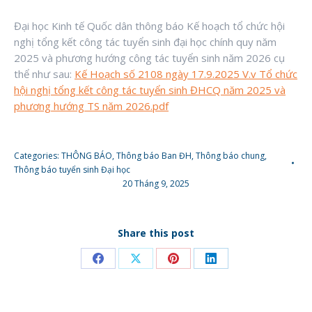
Đại học Kinh tế Quốc dân thông báo Kế hoạch tổ chức hội
nghị tổng kết công tác tuyển sinh đại học chính quy năm
2025 và phương hướng công tác tuyển sinh năm 2026 cụ
thể như sau:
Kế Hoạch số 2108 ngày 17.9.2025 V.v Tổ chức
hội nghị tổng kết công tác tuyển sinh ĐHCQ năm 2025 và
phương hướng TS năm 2026.pdf
Categories:
THÔNG BÁO
,
Thông báo Ban ĐH
,
Thông báo chung
,
Thông báo tuyển sinh Đại học
20 Tháng 9, 2025
Share this post
Share
Share
Share
Share
on
on
on
on
Facebook
X
Pinterest
LinkedIn