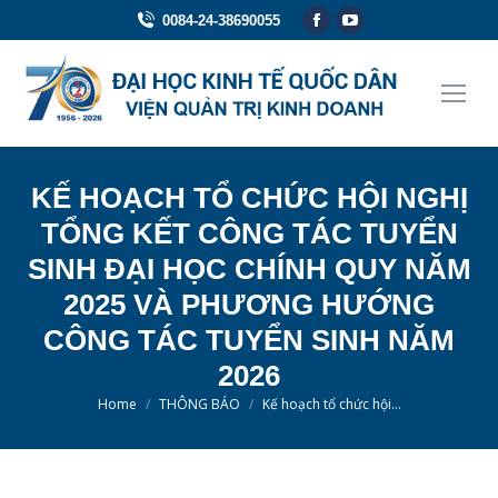
Facebook
YouTube
0084-24-38690055
page
page
opens
opens
in
in
new
new
window
window
KẾ HOẠCH TỔ CHỨC HỘI NGHỊ
TỔNG KẾT CÔNG TÁC TUYỂN
SINH ĐẠI HỌC CHÍNH QUY NĂM
2025 VÀ PHƯƠNG HƯỚNG
CÔNG TÁC TUYỂN SINH NĂM
2026
You are here:
Home
THÔNG BÁO
Kế hoạch tổ chức hội…