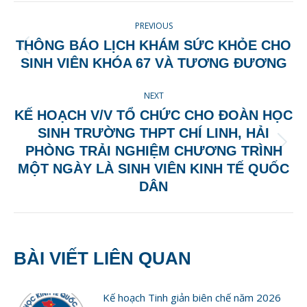
POST
PREVIOUS
NAVIGATION
THÔNG BÁO LỊCH KHÁM SỨC KHỎE CHO
Previous
SINH VIÊN KHÓA 67 VÀ TƯƠNG ĐƯƠNG
post:
NEXT
KẾ HOẠCH V/V TỔ CHỨC CHO ĐOÀN HỌC
SINH TRƯỜNG THPT CHÍ LINH, HẢI
Next
PHÒNG TRẢI NGHIỆM CHƯƠNG TRÌNH
post:
MỘT NGÀY LÀ SINH VIÊN KINH TẾ QUỐC
DÂN
BÀI VIẾT LIÊN QUAN
Kế hoạch Tinh giản biên chế năm 2026