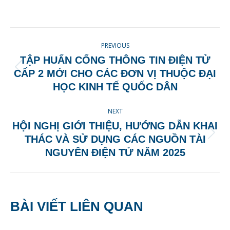
on
on
on
on
Facebook
X
Pinterest
LinkedIn
POST
PREVIOUS
NAVIGATION
TẬP HUẤN CỔNG THÔNG TIN ĐIỆN TỬ
Previous
CẤP 2 MỚI CHO CÁC ĐƠN VỊ THUỘC ĐẠI
post:
HỌC KINH TẾ QUỐC DÂN
NEXT
HỘI NGHỊ GIỚI THIỆU, HƯỚNG DẪN KHAI
Next
THÁC VÀ SỬ DỤNG CÁC NGUỒN TÀI
post:
NGUYÊN ĐIỆN TỬ NĂM 2025
BÀI VIẾT LIÊN QUAN