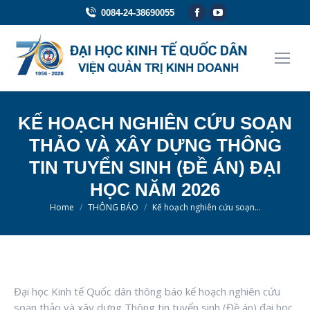
Facebook
YouTube
0084-24-38690055
page
page
opens
opens
in
in
new
new
window
window
KẾ HOẠCH NGHIÊN CỨU SOẠN
THẢO VÀ XÂY DỰNG THÔNG
TIN TUYỂN SINH (ĐỀ ÁN) ĐẠI
HỌC NĂM 2026
You are here:
Home
THÔNG BÁO
Kế hoạch nghiên cứu soạn…
Đại học Kinh tế Quốc dân thông báo kế hoạch nghiên cứu
soạn thảo và xây dựng Thông tin tuyển sinh (Đề án) đại học