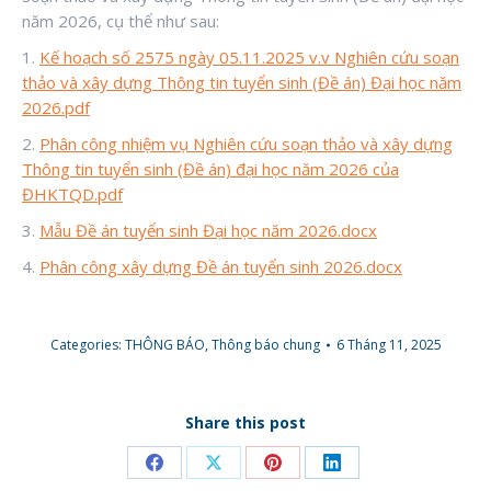
năm 2026, cụ thể như sau:
1.
Kế hoạch số 2575 ngày 05.11.2025 v.v Nghiên cứu soạn
thảo và xây dựng Thông tin tuyển sinh (Đề án) Đại học năm
2026.pdf
2.
Phân công nhiệm vụ Nghiên cứu soạn thảo và xây dựng
Thông tin tuyển sinh (Đề án) đại học năm 2026 của
ĐHKTQD.pdf
3.
Mẫu Đề án tuyển sinh Đại học năm 2026.docx
4.
Phân công xây dựng Đề án tuyển sinh 2026.docx
Categories:
THÔNG BÁO
,
Thông báo chung
6 Tháng 11, 2025
Share this post
Share
Share
Share
Share