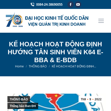
0084-24-38690055
KẾ HOẠCH HOẠT ĐỘNG ĐỊNH
HƯỚNG TÂN SINH VIÊN K64 E-
BBA & E-BDB
You are here:
Home
THÔNG BÁO
KẾ HOẠCH HOẠT ĐỘNG ĐỊNH…
THÔNG BÁO
Th9
9
2022
Thông báo Ban ĐH