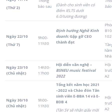
Thông
Thô
(Dành cho sinh viên có
báo sau
báo
(Thứ 2)
điểm IELTS dưới
6.0/tương đương)
Phò
Định hướng Nghề Kinh
B10
Ngày 22/10
doanh:
Gặp gỡ CEO
102
9h00-
thành đạt
11h30
(Thứ 7)
Tần
hầm
Nhà
Hội diễn văn nghệ –
Hội
Ngày 23/10
14h30-
BSNEU music festival
trư
(Chủ nhật)
17h00
2022
A2
Tổng kết năm học 2021
–2022 và Chào đón Tân
sinh viên E-BBA 14 và E-
Hội
Ngày 30/10
9h00-
BDB 4
trư
(Chủ nhật)
11h30
A2
(Tân SV sẽ nhận giấy mời