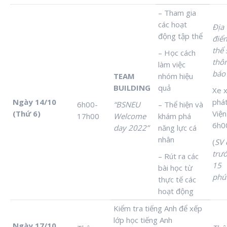
– Tham gia
các hoạt
Địa
động tập thể
điể
thể 
– Học cách
thô
làm việc
báo
TEAM
nhóm hiệu
BUILDING
quả
Xe 
Ngày 14/10
phát
6h00-
“BSNEU
– Thể hiện và
(Thứ 6)
Viện
17h00
Welcome
khám phá
6h0
day 2022”
năng lực cá
nhân
(
SV 
trư
– Rút ra các
15
bài học từ
phút
thực tế các
hoạt động
Kiểm tra tiếng Anh để xếp
lớp học tiếng Anh
Ngày 17/10