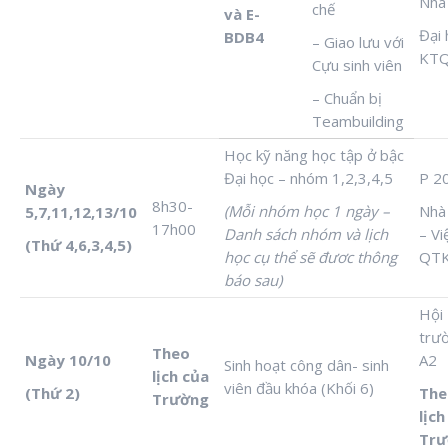
Nhà
chế
và E-
Đại 
BDB4
– Giao lưu với
KT
Cựu sinh viên
– Chuẩn bị
Teambuilding
Học kỹ năng học tập ở bậc
Đại học – nhóm 1,2,3,4,5
P 2
Ngày
8h30-
(Mỗi nhóm học 1 ngày –
Nhà
5,7,11,12,13/10
17h00
Danh sách nhóm và lịch
– Vi
(Thứ 4,6,3,4,5)
học cụ thể sẽ đươc thông
QT
báo sau)
Hội
trư
Theo
Ngày 10/10
A2
Sinh hoạt công dân- sinh
lịch của
viên đầu khóa (Khối 6)
(Thứ 2)
The
Trường
lịch
Trư