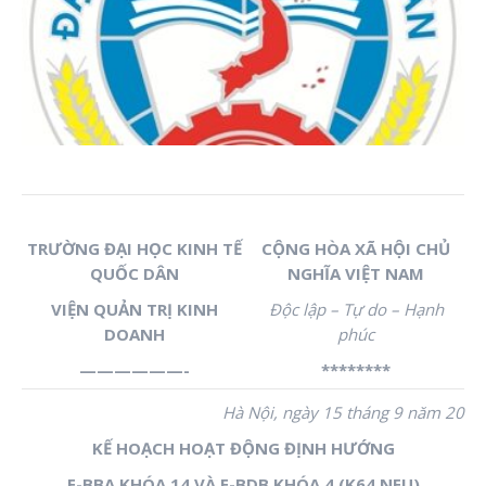
TRƯỜNG ĐẠI HỌC KINH TẾ
CỘNG HÒA XÃ HỘI CHỦ
QUỐC DÂN
NGHĨA VIỆT NAM
VIỆN QUẢN TRỊ KINH
Độc lập – Tự do – Hạnh
DOANH
phúc
——————-
********
Hà Nội, ngày 15 tháng 9 năm 20
KẾ HOẠCH HOẠT ĐỘNG ĐỊNH HƯỚNG
E-BBA KHÓA 14 VÀ E-BDB KHÓA 4 (K64 NEU)