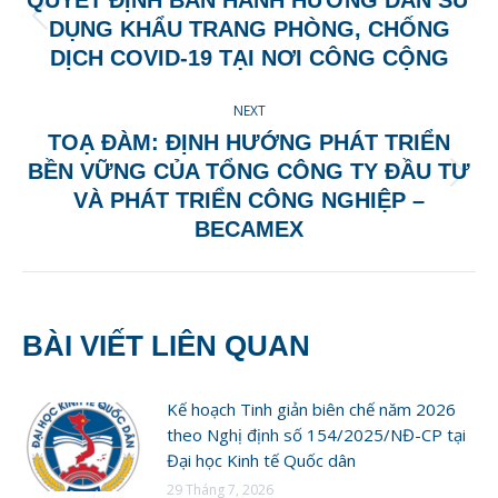
QUYẾT ĐỊNH BAN HÀNH HƯỚNG DẪN SỬ
DỤNG KHẨU TRANG PHÒNG, CHỐNG
DỊCH COVID-19 TẠI NƠI CÔNG CỘNG
NEXT
TOẠ ĐÀM: ĐỊNH HƯỚNG PHÁT TRIỂN
BỀN VỮNG CỦA TỔNG CÔNG TY ĐẦU TƯ
VÀ PHÁT TRIỂN CÔNG NGHIỆP –
BECAMEX
BÀI VIẾT LIÊN QUAN
Kế hoạch Tinh giản biên chế năm 2026
theo Nghị định số 154/2025/NĐ-CP tại
Đại học Kinh tế Quốc dân
29 Tháng 7, 2026