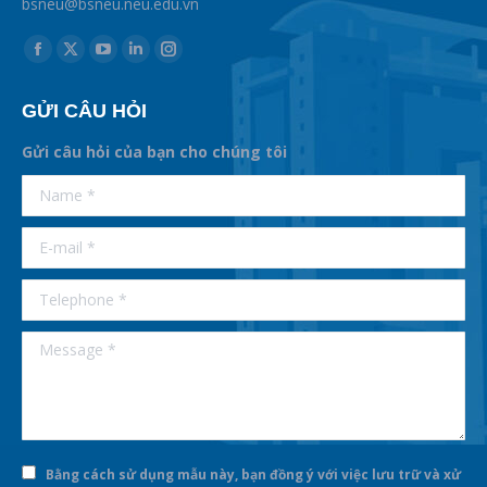
bsneu@bsneu.neu.edu.vn
Find us on:
GỬI CÂU HỎI
Gửi câu hỏi của bạn cho chúng tôi
supertotobet
Name *
betist
E-mail *
Telephone *
Message *
Bằng cách sử dụng mẫu này, bạn đồng ý với việc lưu trữ và xử