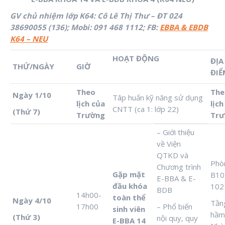
GV chủ nhiệm lớp K64: Cô Lê Thị Thư – ĐT 024
38690055 (136); Mobi: 091 468 1112; FB:
EBBA & EBDB
K64 – NEU
HOẠT ĐỘNG
ĐỊA
THỨ/NGÀY
GIỜ
ĐIỂ
Theo
The
Ngày 1/10
Tâp huấn kỹ năng sử dụng
lịch của
lịch
CNTT (ca 1: lớp 22)
(Thứ 7)
Trường
Trư
– Giới thiệu
về Viện
QTKD và
Phò
Chương trình
Gặp mặt
B10
E-BBA & E-
đầu khóa
102
BDB
14h00-
toàn thể
Ngày 4/10
Tần
17h00
– Phổ biến
sinh viên
hầm
(Thứ 3)
nội quy, quy
E-BBA 14