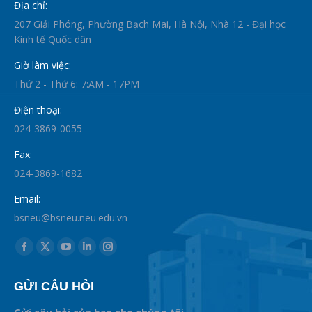
Địa chỉ:
207 Giải Phóng, Phường Bạch Mai, Hà Nội, Nhà 12 - Đại học
Kinh tế Quốc dân
Giờ làm việc:
Thứ 2 - Thứ 6: 7:AM - 17PM
Điện thoại:
024-3869-0055
Fax:
024-3869-1682
Email:
bsneu@bsneu.neu.edu.vn
Find us on:
Facebook
X
YouTube
Linkedin
Instagram
page
page
page
page
page
GỬI CÂU HỎI
opens
opens
opens
opens
opens
in
in
in
in
in