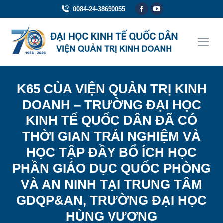
Facebook
YouTube
0084-24-38690055
page
page
opens
opens
in
in
new
new
window
window
K65 CỦA VIỆN QUẢN TRỊ KINH
DOANH – TRƯỜNG ĐẠI HỌC
KINH TẾ QUỐC DÂN ĐÃ CÓ
THỜI GIAN TRẢI NGHIỆM VÀ
HỌC TẬP ĐẦY BỔ ÍCH HỌC
PHẦN GIÁO DỤC QUỐC PHÒNG
VÀ AN NINH TẠI TRUNG TÂM
GDQP&AN, TRƯỜNG ĐẠI HỌC
HÙNG VƯƠNG