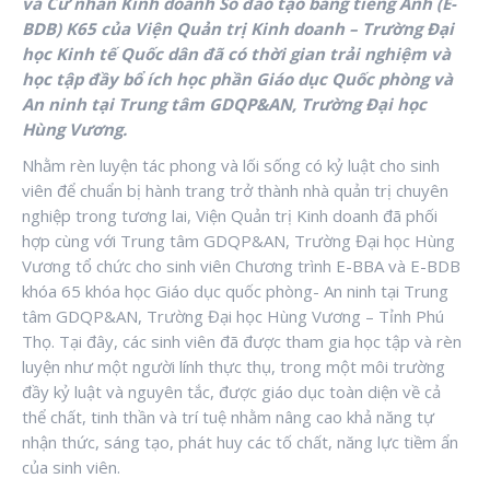
và Cử nhân Kinh doanh Số đào tạo bằng tiếng Anh (E-
BDB) K65 của Viện Quản trị Kinh doanh – Trường Đại
học Kinh tế Quốc dân đã có thời gian trải nghiệm và
học tập đầy bổ ích học phần Giáo dục Quốc phòng và
An ninh tại Trung tâm GDQP&AN, Trường Đại học
Hùng Vương.
Nhằm rèn luyện tác phong và lối sống có kỷ luật cho sinh
viên để chuẩn bị hành trang trở thành nhà quản trị chuyên
nghiệp trong tương lai, Viện Quản trị Kinh doanh đã phối
hợp cùng với Trung tâm GDQP&AN, Trường Đại học Hùng
Vương tổ chức cho sinh viên Chương trình E-BBA và E-BDB
khóa 65 khóa học Giáo dục quốc phòng- An ninh tại Trung
tâm GDQP&AN, Trường Đại học Hùng Vương – Tỉnh Phú
Thọ. Tại đây, các sinh viên đã được tham gia học tập và rèn
luyện như một người lính thực thụ, trong một môi trường
đầy kỷ luật và nguyên tắc, được giáo dục toàn diện về cả
thể chất, tinh thần và trí tuệ nhằm nâng cao khả năng tự
nhận thức, sáng tạo, phát huy các tố chất, năng lực tiềm ẩn
của sinh viên.