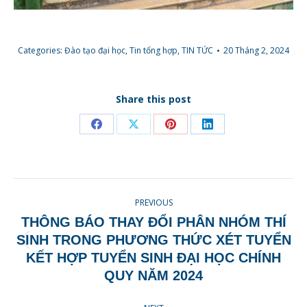
Categories:
Đào tạo đại học
,
Tin tổng hợp
,
TIN TỨC
20 Tháng 2, 2024
Share this post
Share
Share
Share
Share
on
on
on
on
Facebook
X
Pinterest
LinkedIn
POST
PREVIOUS
NAVIGATION
THÔNG BÁO THAY ĐỔI PHÂN NHÓM THÍ
SINH TRONG PHƯƠNG THỨC XÉT TUYỂN
Previous
KẾT HỢP TUYỂN SINH ĐẠI HỌC CHÍNH
post:
QUY NĂM 2024