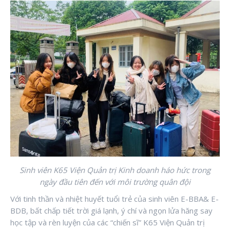
Sinh viên K65 Viện Quản trị Kinh doanh háo hức trong
ngày đầu tiên đến với môi trường quân đội
Với tinh thần và nhiệt huyết tuổi trẻ của sinh viên E-BBA& E-
BDB, bất chấp tiết trời giá lạnh, ý chí và ngọn lửa hăng say
học tập và rèn luyện của các “chiến sĩ” K65 Viện Quản trị