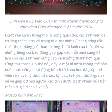
Sinh viên K 65 Viện Quản trị Kinh doanh thành công tổ
chức đêm Gala văn nghệ “Ký Ức Vitri 2024
Được rèn luyện trong môi trường quân đội, các sinh viên đã
trưởng thành hơn và trang bị được nhiều kĩ năng sống rất
thiết thực. Nắng gió thao trường, buốt lạnh của thời tiết và
những tiếng còi báo động gấp gáp vào mỗi buổi sáng đã
làm cho các sinh viên cứng cáp và trưởng thành hơn qua
từng thử thách. Có thể nói, đây là một kỉ niệm không thể nào
quên bởi những hoạt động bổ ích từ khóa học đã giúp sinh
viên rèn luyện ý thức tổ chức, kỷ luật, tình yêu thương, chia
sẻ và giúp đỡ mọi người, xác định được trách nhiệm của bản
thân với gia đình và xã hội.
Một số hình ảnh khác