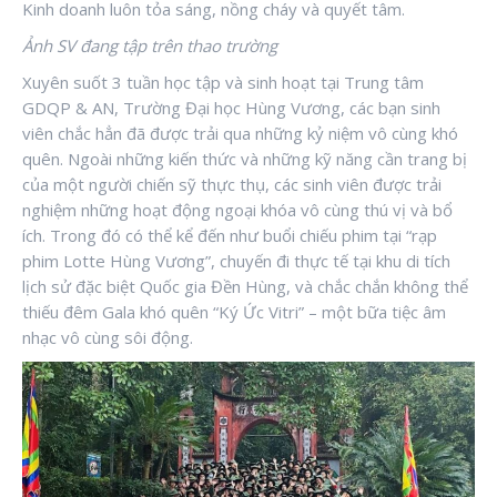
Kinh doanh luôn tỏa sáng, nồng cháy và quyết tâm.
Ảnh SV đang tập trên thao trường
Xuyên suốt 3 tuần học tập và sinh hoạt tại Trung tâm
GDQP & AN, Trường Đại học Hùng Vương, các bạn sinh
viên chắc hẳn đã được trải qua những kỷ niệm vô cùng khó
quên. Ngoài những kiến thức và những kỹ năng cần trang bị
của một người chiến sỹ thực thụ, các sinh viên được trải
nghiệm những hoạt động ngoại khóa vô cùng thú vị và bổ
ích. Trong đó có thể kể đến như buổi chiếu phim tại “rạp
phim Lotte Hùng Vương”, chuyến đi thực tế tại khu di tích
lịch sử đặc biệt Quốc gia Đền Hùng, và chắc chắn không thể
thiếu đêm Gala khó quên “Ký Ức Vitri” – một bữa tiệc âm
nhạc vô cùng sôi động.