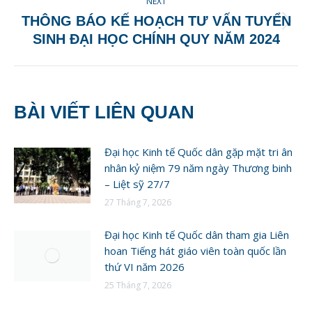
NEXT
THÔNG BÁO KẾ HOẠCH TƯ VẤN TUYỂN
Next
SINH ĐẠI HỌC CHÍNH QUY NĂM 2024
post:
BÀI VIẾT LIÊN QUAN
Đại học Kinh tế Quốc dân gặp mặt tri ân
nhân kỷ niệm 79 năm ngày Thương binh
– Liệt sỹ 27/7
27 Tháng 7, 2026
Đại học Kinh tế Quốc dân tham gia Liên
hoan Tiếng hát giáo viên toàn quốc lần
thứ VI năm 2026
25 Tháng 7, 2026