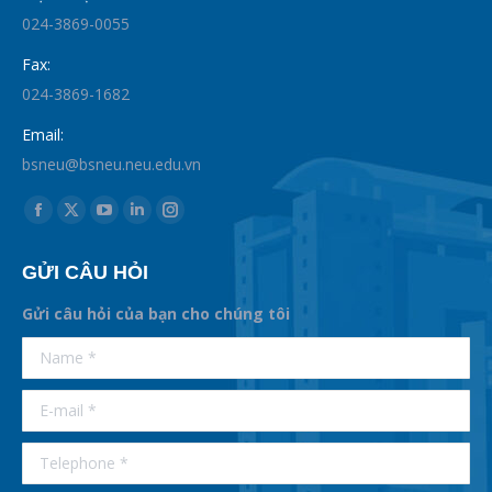
024-3869-0055
Fax:
024-3869-1682
Email:
bsneu@bsneu.neu.edu.vn
Find us on:
Facebook
X
YouTube
Linkedin
Instagram
page
page
page
page
page
GỬI CÂU HỎI
opens
opens
opens
opens
opens
in
in
in
in
in
Gửi câu hỏi của bạn cho chúng tôi
new
new
new
new
new
supertotobet
Name *
betist
window
window
window
window
window
E-mail *
Telephone *