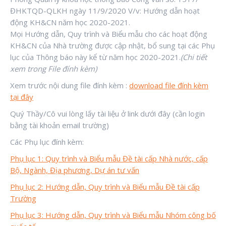
ĐHKTQD-QLKH ngày 11/9/2020 V/v: Hướng dẫn hoạt
động KH&CN năm học 2020-2021.
Mọi Hướng dẫn, Quy trình và Biểu mẫu cho các hoạt động
KH&CN của Nhà trường được cập nhật, bổ sung tại các Phụ
lục của Thông báo này kể từ năm học 2020-2021.
(Chi tiết
xem trong File đính kèm)
Xem trước nội dung file đính kèm :
download file đính kèm
tại đây
Quý Thầy/Cô vui lòng lấy tài liệu ở link dưới đây (cần login
bằng tài khoản email trường)
Các Phụ lục đính kèm:
Phụ lục 1: Quy trình và Biểu mẫu Đề tài cấp Nhà nước, cấp
Bộ, Ngành, Địa phương, Dự án tư vấn
Phụ lục 2: Hướng dẫn, Quy trình và Biểu mẫu Đề tài cấp
Trường
Phụ lục 3: Hướng dẫn, Quy trình và Biểu mẫu Nhóm công bố