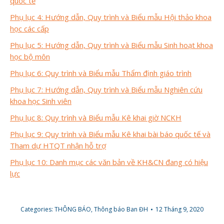
quốc tế
Phụ lục 4: Hướng dẫn, Quy trình và Biểu mẫu Hội thảo khoa
học các cấp
Phụ lục 5: Hướng dẫn, Quy trình và Biểu mẫu Sinh hoạt khoa
học bộ môn
Phụ lục 6: Quy trình và Biểu mẫu Thẩm định giáo trình
Phụ lục 7: Hướng dẫn, Quy trình và Biểu mẫu Nghiên cứu
khoa học Sinh viên
Phụ lục 8: Quy trình và Biểu mẫu Kê khai giờ NCKH
Phụ lục 9: Quy trình và Biểu mẫu Kê khai bài báo quốc tế và
Tham dự HTQT nhận hỗ trợ
Phụ lục 10: Danh mục các văn bản về KH&CN đang có hiệu
lực
Categories:
THÔNG BÁO
,
Thông báo Ban ĐH
12 Tháng 9, 2020