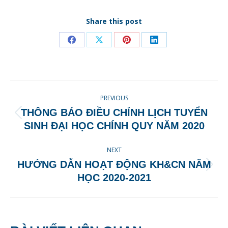
Share this post
Share
Share
Share
Share
on
on
on
on
Facebook
X
Pinterest
LinkedIn
POST
PREVIOUS
NAVIGATION
THÔNG BÁO ĐIỀU CHỈNH LỊCH TUYỂN
Previous
SINH ĐẠI HỌC CHÍNH QUY NĂM 2020
post:
NEXT
HƯỚNG DẪN HOẠT ĐỘNG KH&CN NĂM
Next
HỌC 2020-2021
post: