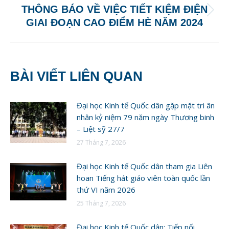
THÔNG BÁO VỀ VIỆC TIẾT KIỆM ĐIỆN
Next
GIAI ĐOẠN CAO ĐIỂM HÈ NĂM 2024
post:
BÀI VIẾT LIÊN QUAN
Đại học Kinh tế Quốc dân gặp mặt tri ân
nhân kỷ niệm 79 năm ngày Thương binh
– Liệt sỹ 27/7
27 Tháng 7, 2026
Đại học Kinh tế Quốc dân tham gia Liên
hoan Tiếng hát giáo viên toàn quốc lần
thứ VI năm 2026
25 Tháng 7, 2026
Đại học Kinh tế Quốc dân: Tiếp nối