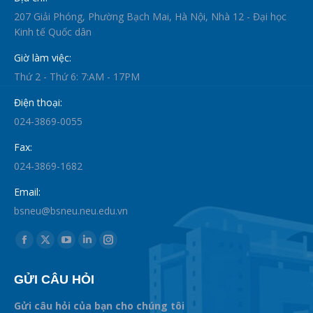
207 Giải Phóng, Phường Bạch Mai, Hà Nội, Nhà 12 - Đại học
Kinh tế Quốc dân
Giờ làm việc:
Thứ 2 - Thứ 6: 7:AM - 17PM
Điện thoại:
024-3869-0055
Fax:
024-3869-1682
Email:
bsneu@bsneu.neu.edu.vn
Find us on:
Facebook
X
YouTube
Linkedin
Instagram
page
page
page
page
page
GỬI CÂU HỎI
opens
opens
opens
opens
opens
in
in
in
in
in
Gửi câu hỏi của bạn cho chúng tôi