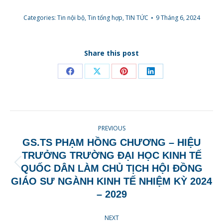
Categories:
Tin nội bộ
,
Tin tổng hợp
,
TIN TỨC
9 Tháng 6, 2024
Share this post
Share
Share
Share
Share
on
on
on
on
Facebook
X
Pinterest
LinkedIn
POST
PREVIOUS
NAVIGATION
GS.TS PHẠM HỒNG CHƯƠNG – HIỆU
TRƯỞNG TRƯỜNG ĐẠI HỌC KINH TẾ
Previous
QUỐC DÂN LÀM CHỦ TỊCH HỘI ĐỒNG
post:
GIÁO SƯ NGÀNH KINH TẾ NHIỆM KỲ 2024
– 2029
NEXT