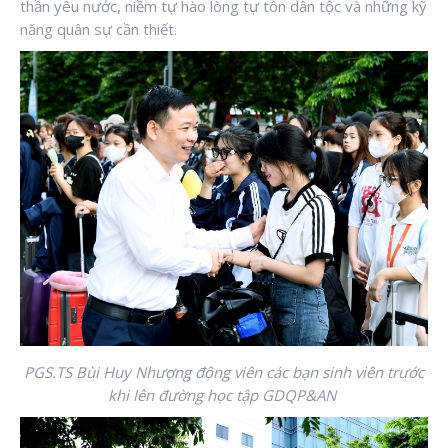
thần yêu nước, niềm tự hào lòng tự tôn dân tộc và những kỹ
năng quân sự cần thiết.
PGS.TS Bùi Huy Nhượng động viên các bạn sinh viên trước
khi lên đường học tập GDQP&AN