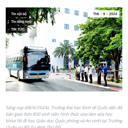
Tin nội bộ
Th6
9
2024
Tin tổng hợp
TIN TỨC
Sáng nay (08/6/2024), Trường Đại học Kinh tế Quốc dân đã
bàn giao hơn 800 sinh viên hình thức vừa làm vừa học
khóa 56 đi học Giáo dục Quốc phòng và An ninh tại Trường
Quân sự Bộ Tư lệnh Thủ Đô.