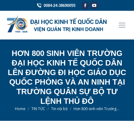
Facebook
YouTube
0084-24-38690055
page
page
opens
opens
in
in
new
new
window
window
HƠN 800 SINH VIÊN TRƯỜNG
ĐẠI HỌC KINH TẾ QUỐC DÂN
LÊN ĐƯỜNG ĐI HỌC GIÁO DỤC
QUỐC PHÒNG VÀ AN NINH TẠI
TRƯỜNG QUÂN SỰ BỘ TƯ
LỆNH THỦ ĐÔ
You are here:
Home
TIN TỨC
Tin nội bộ
Hơn 800 sinh viên Trường…