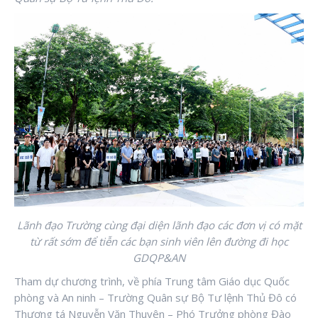
Lãnh đạo Trường cùng đại diện lãnh đạo các đơn vị có mặt
từ rất sớm để tiễn các bạn sinh viên lên đường đi học
GD
QP&AN
Tham dự chương trình, về phía Trung tâm Giáo dục Quốc
phòng và An ninh – Trường Quân sự Bộ Tư lệnh Thủ Đô có
Thượng tá Nguyễn Văn Thuyên – Phó Trưởng phòng Đào