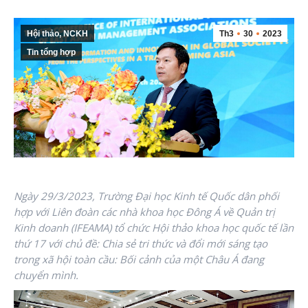
Hội thảo, NCKH
Th3
30
2023
Tin tổng hợp
Ngày 29/3/2023, Trường Đại học Kinh tế Quốc dân phối
hợp với Liên đoàn các nhà khoa học Đông Á về Quản trị
Kinh doanh (IFEAMA) tổ chức Hội thảo khoa học quốc tế lần
thứ 17 với chủ đề: Chia sẻ tri thức và đổi mới sáng tạo
trong xã hội toàn cầu: Bối cảnh của một Châu Á đang
chuyển mình.