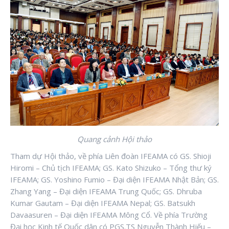
Quang cảnh Hội thảo
Tham dự Hội thảo, về phía Liên đoàn IFEAMA có GS. Shioji
Hiromi – Chủ tịch IFEAMA; GS. Kato Shizuko – Tổng thư ký
IFEAMA; GS. Yoshino Fumio – Đại diện IFEAMA Nhật Bản; GS.
Zhang Yang – Đại diện IFEAMA Trung Quốc; GS. Dhruba
Kumar Gautam – Đại diện IFEAMA Nepal; GS. Batsukh
Davaasuren – Đại diện IFEAMA Mông Cổ. Về phía Trường
Đại học Kinh tế Quốc dân có PGS.TS Nguyễn Thành Hiếu –