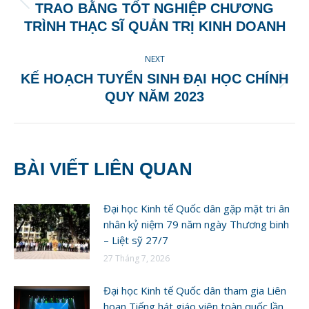
Previous
TRAO BẰNG TỐT NGHIỆP CHƯƠNG
post:
TRÌNH THẠC SĨ QUẢN TRỊ KINH DOANH
NEXT
KẾ HOẠCH TUYỂN SINH ĐẠI HỌC CHÍNH
Next
QUY NĂM 2023
post:
BÀI VIẾT LIÊN QUAN
Đại học Kinh tế Quốc dân gặp mặt tri ân
nhân kỷ niệm 79 năm ngày Thương binh
– Liệt sỹ 27/7
27 Tháng 7, 2026
Đại học Kinh tế Quốc dân tham gia Liên
hoan Tiếng hát giáo viên toàn quốc lần