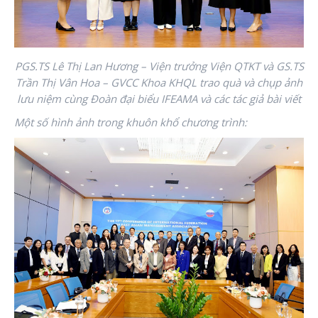
PGS.TS Lê Thị Lan Hương – Viện trưởng Viện QTKT và GS.TS
Trần Thị Vân Hoa – GVCC Khoa KHQL trao quà và chụp ảnh
lưu niệm cùng Đoàn đại biểu IFEAMA và các tác giả bài viết
Một số hình ảnh trong khuôn khổ chương trình: