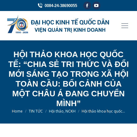
Facebook
YouTube
0084-24-38690055
page
page
opens
opens
in
in
new
new
window
window
HỘI THẢO KHOA HỌC QUỐC
TẾ: “CHIA SẺ TRI THỨC VÀ ĐỔI
MỚI SÁNG TẠO TRONG XÃ HỘI
TOÀN CẦU: BỐI CẢNH CỦA
MỘT CHÂU Á ĐANG CHUYỂN
MÌNH”
You are here:
Home
TIN TỨC
Hội thảo, NCKH
Hội thảo khoa học quốc…