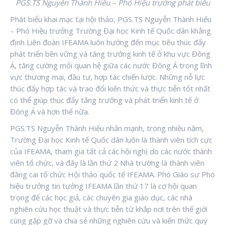
PGS.TS Nguyễn Thành Hiếu – Phó Hiệu trưởng phát biểu
Phát biểu khai mạc tại hội thảo, PGS.TS Nguyễn Thành Hiếu
– Phó Hiệu trưởng Trường Đại học Kinh tế Quốc dân khẳng
định Liên đoàn IFEAMA luôn hướng đến mục tiêu thúc đẩy
phát triển bền vững và tăng trưởng kinh tế ở khu vực Đông
Á, tăng cường mối quan hệ giữa các nước Đông Á trong lĩnh
vực thương mại, đầu tư, hợp tác chiến lược. Những nỗ lực
thúc đẩy hợp tác và trao đổi kiến thức và thực tiễn tốt nhất
có thể giúp thúc đẩy tăng trưởng và phát triển kinh tế ở
Đông Á và hơn thế nữa.
PGS.TS Nguyễn Thành Hiếu nhấn mạnh, trong nhiều năm,
Trường Đại học Kinh tế Quốc dân luôn là thành viên tích cực
của IFEAMA, tham gia tất cả các hội nghị do các nước thành
viên tổ chức, và đây là lần thứ 2 Nhà trường là thành viên
đăng cai tổ chức Hội thảo quốc tế IFEAMA. Phó Giáo sư Phó
hiệu trưởng tin tưởng IFEAMA lần thứ 17 là cơ hội quan
trọng để các học giả, các chuyên gia giáo dục, các nhà
nghiên cứu học thuật và thực tiễn từ khắp nơi trên thế giới
cùng gặp gỡ và chia sẻ những nghiên cứu và kiến thức quý