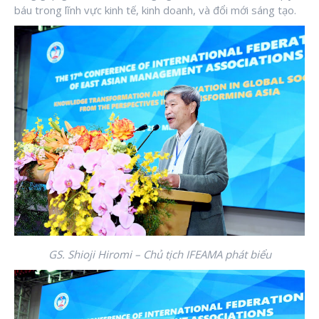
báu trong lĩnh vực kinh tế, kinh doanh, và đổi mới sáng tạo.
GS. Shioji Hiromi – Chủ tịch IFEAMA phát biểu