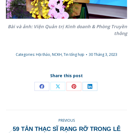
Bài và ảnh: Viện Quản trị Kinh doanh & Phòng Truyền
thông
Categories:
Hội thảo, NCKH
,
Tin tổng hợp
30 Tháng 3, 2023
Share this post
Share
Share
Share
Share
on
on
on
on
Facebook
X
Pinterest
LinkedIn
POST
PREVIOUS
NAVIGATION
59 TÂN THẠC SĨ RẠNG RỠ TRONG LỄ