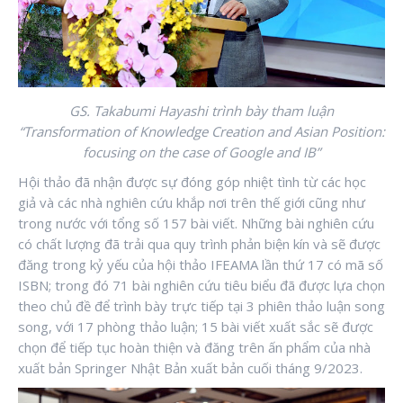
GS. Takabumi Hayashi trình bày tham luận
“Transformation of Knowledge Creation and Asian Position:
focusing on the case of Google and IB”
Hội thảo đã nhận được sự đóng góp nhiệt tình từ các học
giả và các nhà nghiên cứu khắp nơi trên thế giới cũng như
trong nước với tổng số 157 bài viết. Những bài nghiên cứu
có chất lượng đã trải qua quy trình phản biện kín và sẽ được
đăng trong kỷ yếu của hội thảo IFEAMA lần thứ 17 có mã số
ISBN; trong đó 71 bài nghiên cứu tiêu biểu đã được lựa chọn
theo chủ đề để trình bày trực tiếp tại 3 phiên thảo luận song
song, với 17 phòng thảo luận; 15 bài viết xuất sắc sẽ được
chọn để tiếp tục hoàn thiện và đăng trên ấn phẩm của nhà
xuất bản Springer Nhật Bản xuất bản cuối tháng 9/2023.