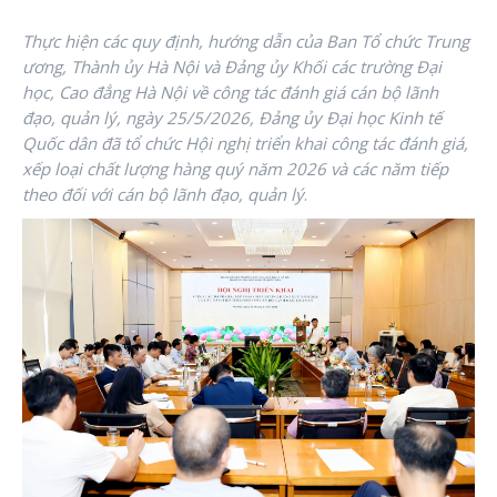
Thực hiện các quy định, hướng dẫn của Ban Tổ chức Trung
ương, Thành ủy Hà Nội và Đảng ủy Khối các trường Đại
học, Cao đẳng Hà Nội về công tác đánh giá cán bộ lãnh
đạo, quản lý, ngày 25/5/2026, Đảng ủy Đại học Kinh tế
Quốc dân đã tổ chức Hội nghị triển khai công tác đánh giá,
xếp loại chất lượng hàng quý năm 2026 và các năm tiếp
theo đối với cán bộ lãnh đạo, quản lý
.