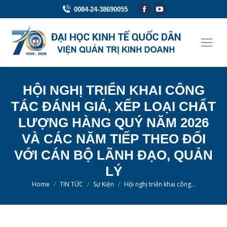
Facebook
YouTube
0084-24-38690055
page
page
opens
opens
in
in
new
new
window
window
HỘI NGHỊ TRIỂN KHAI CÔNG
TÁC ĐÁNH GIÁ, XẾP LOẠI CHẤT
LƯỢNG HÀNG QUÝ NĂM 2026
VÀ CÁC NĂM TIẾP THEO ĐỐI
VỚI CÁN BỘ LÃNH ĐẠO, QUẢN
LÝ
You are here:
Home
TIN TỨC
Sự Kiện
Hội nghị triển khai công…