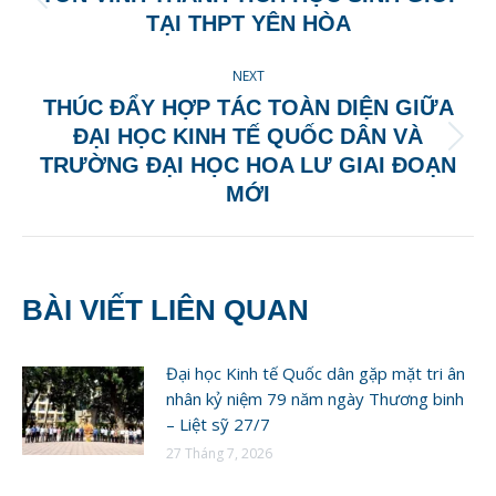
Previous
TẠI THPT YÊN HÒA
post:
NEXT
THÚC ĐẨY HỢP TÁC TOÀN DIỆN GIỮA
ĐẠI HỌC KINH TẾ QUỐC DÂN VÀ
Next
TRƯỜNG ĐẠI HỌC HOA LƯ GIAI ĐOẠN
post:
MỚI
BÀI VIẾT LIÊN QUAN
Đại học Kinh tế Quốc dân gặp mặt tri ân
nhân kỷ niệm 79 năm ngày Thương binh
– Liệt sỹ 27/7
27 Tháng 7, 2026