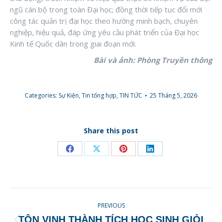
ngũ cán bộ trong toàn Đại học; đồng thời tiếp tục đổi mới
công tác quản trị đại học theo hướng minh bạch, chuyên
nghiệp, hiệu quả, đáp ứng yêu cầu phát triển của Đại học
Kinh tế Quốc dân trong giai đoạn mới.
Bài và ảnh: Phòng Truyền thông
Categories:
Sự Kiện
,
Tin tổng hợp
,
TIN TỨC
25 Tháng 5, 2026
Share this post
Share
Share
Share
Share
on
on
on
on
Facebook
X
Pinterest
LinkedIn
POST
PREVIOUS
NAVIGATION
TÔN VINH THÀNH TÍCH HỌC SINH GIỎI