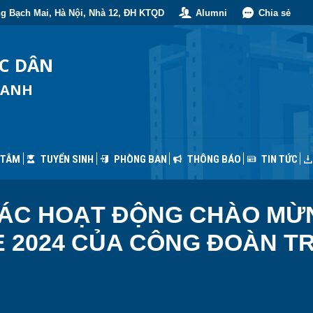
g Bạch Mai, Hà Nội, Nhà 12, ĐH KTQD
Alumni
Chia sẻ
 TÂM
TUYỂN SINH
PHÒNG BAN
THÔNG BÁO
TIN TỨC
ỐC DÂN
OANH
 TÂM
TUYỂN SINH
PHÒNG BAN
THÔNG BÁO
TIN TỨC
I CÁC HOẠT ĐỘNG CHÀO M
 2024 CỦA CÔNG ĐOÀN T