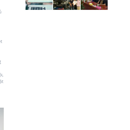
ủ
ệt
g
i,
ật