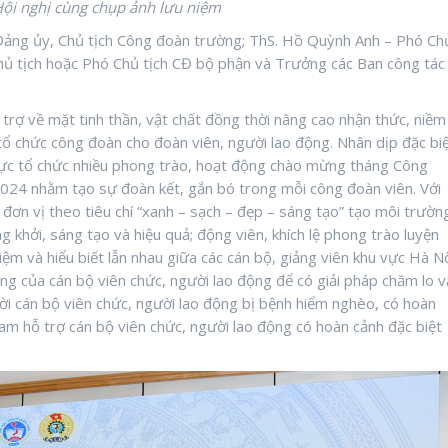
Hội nghị cùng chụp ảnh lưu niệm
ảng ủy, Chủ tịch Công đoàn trường; ThS. Hồ Quỳnh Anh – Phó Ch
hủ tịch hoặc Phó Chủ tịch CĐ bộ phận và Trưởng các Ban công tác
rợ về mặt tinh thần, vật chất đồng thời nâng cao nhận thức, niềm
tổ chức công đoàn cho đoàn viên, người lao động. Nhân dịp đặc bi
cực tổ chức nhiều phong trào, hoạt động chào mừng tháng Công
2024 nhằm tạo sự đoàn kết, gắn bó trong mỗi công đoàn viên. Với
đơn vị theo tiêu chí “xanh – sạch – đẹp – sáng tạo” tạo môi trườn
ng khởi, sáng tạo và hiệu quả; động viên, khích lệ phong trào luyện
iệm và hiểu biết lẫn nhau giữa các cán bộ, giảng viên khu vực Hà Nộ
g của cán bộ viên chức, người lao động để có giải pháp chăm lo v
 thời cán bộ viên chức, người lao động bị bệnh hiểm nghèo, có hoàn
am hỗ trợ cán bộ viên chức, người lao động có hoàn cảnh đặc biệt