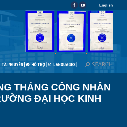
English
SEARCH
Search:
Facebook
YouTube
TÀI NGUYÊN
HỖ TRỢ
LANGUAGES
page
page
opens
opens
in
in
new
new
window
window
SEARCH
Search:
TÀI NGUYÊN
HỖ TRỢ
LANGUAGES
ỪNG THÁNG CÔNG NHÂN
RƯỜNG ĐẠI HỌC KINH