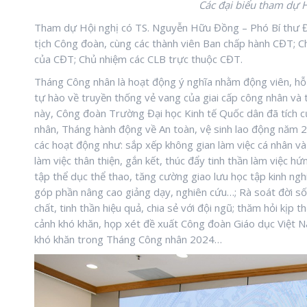
Các đại biểu tham dự 
Tham dự Hội nghị có TS. Nguyễn Hữu Đồng – Phó Bí thư Đ
tịch Công đoàn, cùng các thành viên Ban chấp hành CĐT; C
của CĐT; Chủ nhiệm các CLB trực thuộc CĐT.
Tháng Công nhân là hoạt động ý nghĩa nhằm động viên, hỗ t
tự hào về truyền thống vẻ vang của giai cấp công nhân và 
này, Công đoàn Trường Đại học Kinh tế Quốc dân đã tích 
nhân, Tháng hành động về An toàn, vệ sinh lao động năm 
các hoạt động như: sắp xếp không gian làm việc cá nhân và 
làm việc thân thiện, gắn kết, thúc đẩy tinh thần làm việc hứ
tập thể dục thể thao, tăng cường giao lưu học tập kinh ngh
góp phần nâng cao giảng dạy, nghiên cứu…; Rà soát đời sốn
chất, tinh thần hiệu quả, chia sẻ với đội ngũ; thăm hỏi kịp
cảnh khó khăn, họp xét đề xuất Công đoàn Giáo dục Việt N
khó khăn trong Tháng Công nhân 2024…