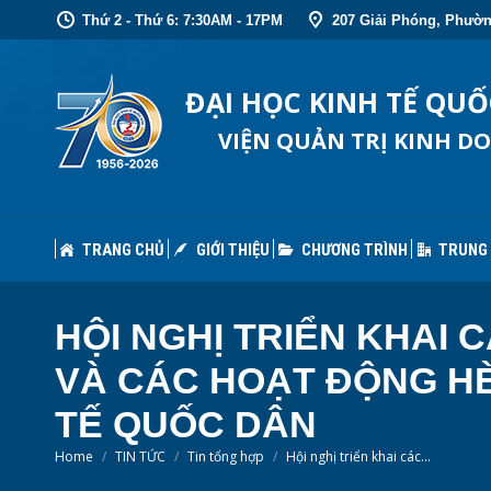
Thứ 2 - Thứ 6: 7:30AM - 17PM
207 Giải Phóng, Phườn
TRANG CHỦ
GIỚI THIỆU
CHƯƠNG TRÌNH
TRUNG
ĐẠI HỌC KINH TẾ QU
VIỆN QUẢN TRỊ KINH D
TRANG CHỦ
GIỚI THIỆU
CHƯƠNG TRÌNH
TRUNG
HỘI NGHỊ TRIỂN KHA
VÀ CÁC HOẠT ĐỘNG HÈ
TẾ QUỐC DÂN
You are here:
Home
TIN TỨC
Tin tổng hợp
Hội nghị triển khai các…