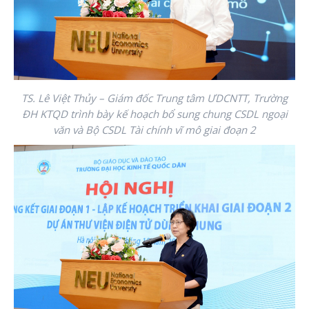
TS. Lê Việt Thủy – Giám đốc Trung tâm ƯDCNTT, Trường
ĐH KTQD trình bày kế hoạch bổ sung chung CSDL ngoại
văn và Bộ CSDL Tài chính vĩ mô giai đoạn 2