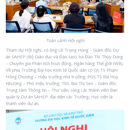
Toàn cảnh Hội nghị
Tham dự Hội nghị, có ông Lê Trọng Hùng – Giám đốc Dự
án SAHEP (Bộ Giáo dục và Đào tạo); bà Đào Thị Thùy Dung
– Chuyên gia Phân tích hoạt động, Ngân hàng Thế giới (WB).
Về phía Trường Đại học Kinh tế Quốc dân có GS.TS Phạm
Hồng Chương – Hiệu trưởng nhà trường; PGS.TS Bùi Huy
Nhượng – Phó Hiệu trưởng; ThS. Bùi Thị Sen – Giám đốc
Trung tâm Thông tin – Thư viện; cùng các thành viên Ban
quản lý Dự án SAHEP; đại diện các Trường, Học viện là
thành viên dự án.