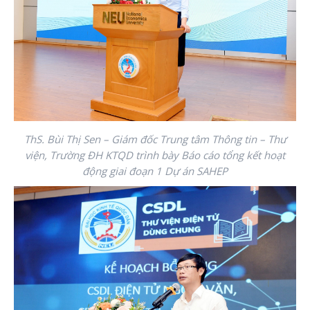
ThS. Bùi Thị Sen – Giám đốc Trung tâm Thông tin – Thư
viện, Trường ĐH KTQD trình bày Báo cáo tổng kết hoạt
động giai đoạn 1 Dự án SAHEP