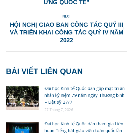
post:
ỨNG QUỐC TẾ”
NEXT
HỘI NGHỊ GIAO BAN CÔNG TÁC QUÝ III
Next
VÀ TRIỂN KHAI CÔNG TÁC QUÝ IV NĂM
post:
2022
BÀI VIẾT LIÊN QUAN
Đại học Kinh tế Quốc dân gặp mặt tri ân
nhân kỷ niệm 79 năm ngày Thương binh
– Liệt sỹ 27/7
27 Tháng 7, 2026
Đại học Kinh tế Quốc dân tham gia Liên
hoan Tiếng hát giáo viên toàn quốc lần