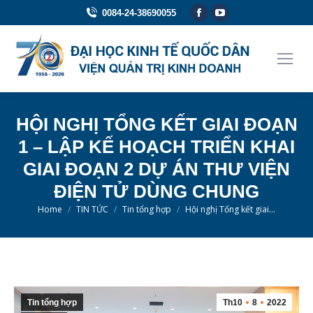
Facebook
YouTube
0084-24-38690055
page
page
opens
opens
in
in
new
new
window
window
HỘI NGHỊ TỔNG KẾT GIAI ĐOẠN
1 – LẬP KẾ HOẠCH TRIỂN KHAI
GIAI ĐOẠN 2 DỰ ÁN THƯ VIỆN
ĐIỆN TỬ DÙNG CHUNG
You are here:
Home
TIN TỨC
Tin tổng hợp
Hội nghị Tổng kết giai…
Tin tổng hợp
Th10
8
2022