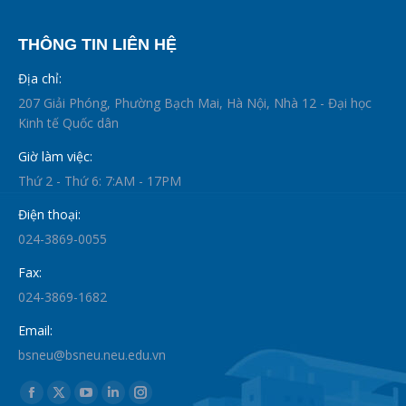
THÔNG TIN LIÊN HỆ
Địa chỉ:
207 Giải Phóng, Phường Bạch Mai, Hà Nội, Nhà 12 - Đại học
Kinh tế Quốc dân
Giờ làm việc:
Thứ 2 - Thứ 6: 7:AM - 17PM
Điện thoại:
024-3869-0055
Fax:
024-3869-1682
Email:
bsneu@bsneu.neu.edu.vn
Find us on:
Facebook
X
YouTube
Linkedin
Instagram