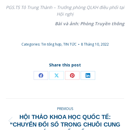
PGS.TS Tô Trung Thành – Trưởng phòng QLKH điều phối tại
Hội nghị
Bài và ảnh: Phòng Truyền thông
Categories:
Tin tổng hợp
,
TIN TỨC
8 Tháng 10, 2022
Share this post
Share
Share
Share
Share
on
on
on
on
Facebook
X
Pinterest
LinkedIn
POST
PREVIOUS
NAVIGATION
HỘI THẢO KHOA HỌC QUỐC TẾ:
Previous
“CHUYỂN ĐỔI SỐ TRONG CHUỖI CUNG