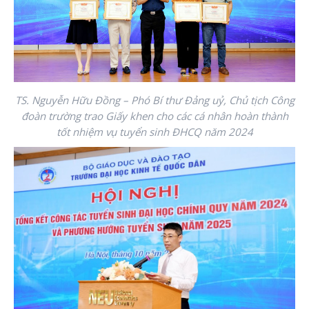
TS. Nguyễn Hữu Đồng – Phó Bí thư Đảng uỷ, Chủ tịch Công
đoàn trường trao Giấy khen cho các cá nhân hoàn thành
tốt nhiệm vụ tuyển sinh ĐHCQ năm 2024