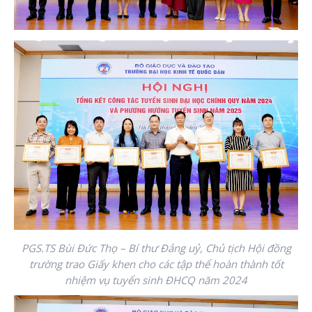
PGS.TS Bùi Đức Thọ – Bí thư Đảng uỷ, Chủ tịch Hội đồng
trường trao Giấy khen cho các tập thể hoàn thành tốt
nhiệm vụ tuyển sinh ĐHCQ năm 2024