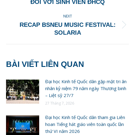
ĐỐI VỚI SINH VIÊN ĐHCQ
NEXT
RECAP BSNEU MUSIC FESTIVAL:
Next
SOLARIA
post:
BÀI VIẾT LIÊN QUAN
Đại học Kinh tế Quốc dân gặp mặt tri ân
nhân kỷ niệm 79 năm ngày Thương binh
– Liệt sỹ 27/7
27 Tháng 7, 2026
Đại học Kinh tế Quốc dân tham gia Liên
hoan Tiếng hát giáo viên toàn quốc lần
thứ VI năm 2026