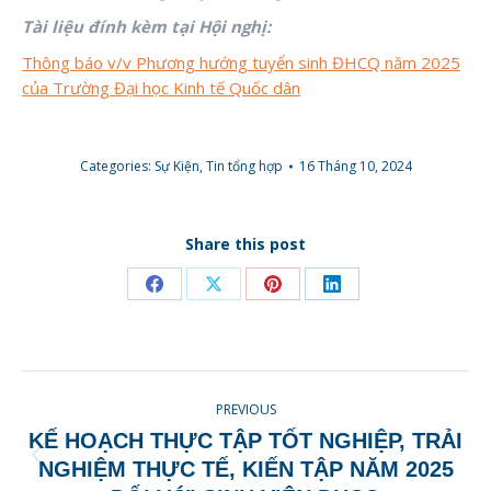
Tài liệu đính kèm tại Hội nghị:
Thông báo v/v Phương hướng tuyển sinh ĐHCQ năm 2025
của Trường Đại học Kinh tế Quốc dân
Categories:
Sự Kiện
,
Tin tổng hợp
16 Tháng 10, 2024
Share this post
Share
Share
Share
Share
on
on
on
on
Facebook
X
Pinterest
LinkedIn
POST
PREVIOUS
NAVIGATION
KẾ HOẠCH THỰC TẬP TỐT NGHIỆP, TRẢI
Previous
NGHIỆM THỰC TẾ, KIẾN TẬP NĂM 2025
post: