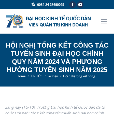
Facebook
YouTube
0084-24-38690055
page
page
opens
opens
in
in
new
new
window
window
HỘI NGHỊ TỔNG KẾT CÔNG TÁC
TUYỂN SINH ĐẠI HỌC CHÍNH
QUY NĂM 2024 VÀ PHƯƠNG
HƯỚNG TUYỂN SINH NĂM 2025
You are here:
Home
TIN TỨC
Sự Kiện
Hội nghị tổng kết công…
Sáng nay (16/10), Trường Đại học Kinh tế Quốc dân đã tổ
chức Hội nghị tổng kết công tác tuyển sinh đại học chính