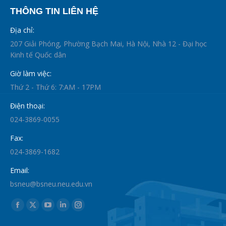
THÔNG TIN LIÊN HỆ
Địa chỉ:
207 Giải Phóng, Phường Bạch Mai, Hà Nội, Nhà 12 - Đại học
Kinh tế Quốc dân
Giờ làm việc:
Thứ 2 - Thứ 6: 7:AM - 17PM
Điện thoại:
024-3869-0055
Fax:
024-3869-1682
Email:
bsneu@bsneu.neu.edu.vn
Find us on:
Facebook
X
YouTube
Linkedin
Instagram
page
page
page
page
page