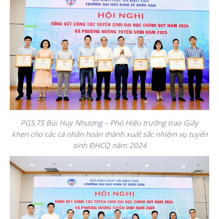
PGS.TS Bùi Huy Nhượng – Phó Hiệu trưởng trao Giấy
khen cho các cá nhân hoàn thành xuất sắc nhiệm vụ tuyển
sinh ĐHCQ năm 2024