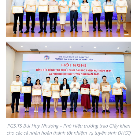
PGS.TS Bùi Huy Nhượng – Phó Hiệu trưởng trao Giấy khen
cho các cá nhân hoàn thành tốt nhiệm vụ tuyển sinh ĐHCQ