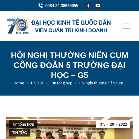
Facebook
YouTube
0084-24-38690055
page
page
opens
opens
in
in
new
new
window
window
HỘI NGHỊ THƯỜNG NIÊN CỤM
CÔNG ĐOÀN 5 TRƯỜNG ĐẠI
HỌC – G5
You are here:
Home
TIN TỨC
Tin tổng hợp
Hội nghị thường niên cụm…
Tin tổng hợp
Th5
29
2022
TIN TỨC