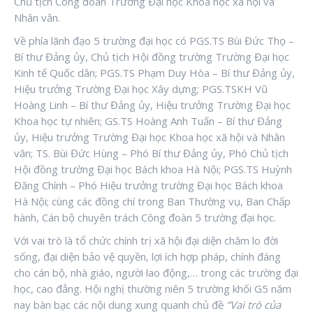
Chủ tịch Công đoàn Trường Đại học Khoa học xã hội và
Nhân văn.
Về phía lãnh đạo 5 trường đại học có PGS.TS Bùi Đức Thọ –
Bí thư Đảng ủy, Chủ tịch Hội đồng trường Trường Đại học
Kinh tế Quốc dân; PGS.TS Phạm Duy Hòa – Bí thư Đảng ủy,
Hiệu trưởng Trường Đại học Xây dựng; PGS.TSKH Vũ
Hoàng Linh – Bí thư Đảng ủy, Hiệu trưởng Trường Đại học
Khoa học tự nhiên; GS.TS Hoàng Anh Tuấn – Bí thư Đảng
ủy, Hiệu trưởng Trường Đại học Khoa học xã hội và Nhân
văn; TS. Bùi Đức Hùng – Phó Bí thư Đảng ủy, Phó Chủ tịch
Hội đồng trường Đại học Bách khoa Hà Nội; PGS.TS Huỳnh
Đăng Chính – Phó Hiệu trưởng trường Đại học Bách khoa
Hà Nội; cùng các đồng chí trong Ban Thường vụ, Ban Chấp
hành, Cán bộ chuyên trách Công đoàn 5 trường đại học.
Với vai trò là tổ chức chính trị xã hội đại diện chăm lo đời
sống, đại diện bảo vệ quyền, lợi ích hợp pháp, chính đáng
cho cán bộ, nhà giáo, người lao động,… trong các trường đại
học, cao đẳng. Hội nghị thường niên 5 trường khối G5 năm
nay bàn bạc các nội dung xung quanh chủ đề
“Vai trò của