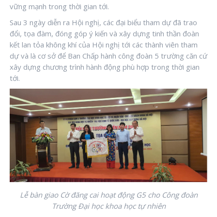
vững mạnh trong thời gian tới.
Sau 3 ngày diễn ra Hội nghị, các đại biểu tham dự đã trao
đổi, tọa đàm, đóng góp ý kiến và xây dựng tinh thần đoàn
kết lan tỏa không khí của Hội nghị tới các thành viên tham
dự và là cơ sở để Ban Chấp hành công đoàn 5 trường căn cứ
xây dựng chương trình hành động phù hợp trong thời gian
tới.
Lễ bàn giao Cờ đăng cai hoạt động G5 cho Công đoàn
Trường Đại học khoa học tự nhiên