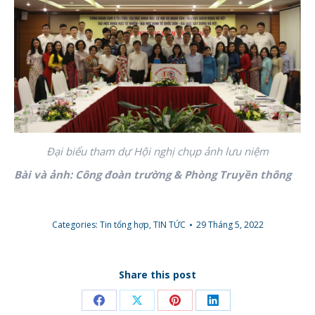
Đại biểu tham dự Hội nghị chụp ảnh lưu niệm
Bài và ảnh: Công đoàn trường & Phòng Truyền thông
Categories:
Tin tổng hợp
,
TIN TỨC
29 Tháng 5, 2022
Share this post
Share
Share
Share
Share