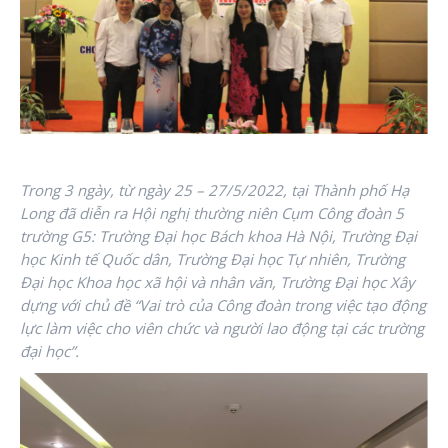
Trong 3 ngày, từ ngày 25 – 27/5/2022, tại Thành phố Hạ
Long đã diễn ra Hội nghị thường niên Cụm Công đoàn 5
trường G5: Trường Đại học Bách khoa Hà Nội, Trường Đại
học Kinh tế Quốc dân, Trường Đại học Tự nhiên, Trường
Đại học Khoa học xã hội và nhân văn, Trường Đại học Xây
dựng với chủ đề “Vai trò của Công đoàn trong việc tạo động
lực làm việc cho viên chức và người lao động tại các trường
đại học”.