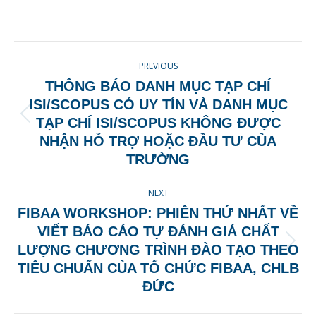
on
on
on
on
Facebook
X
Pinterest
LinkedIn
POST
PREVIOUS
NAVIGATION
THÔNG BÁO DANH MỤC TẠP CHÍ
ISI/SCOPUS CÓ UY TÍN VÀ DANH MỤC
Previous
TẠP CHÍ ISI/SCOPUS KHÔNG ĐƯỢC
post:
NHẬN HỖ TRỢ HOẶC ĐẦU TƯ CỦA
TRƯỜNG
NEXT
FIBAA WORKSHOP: PHIÊN THỨ NHẤT VỀ
VIẾT BÁO CÁO TỰ ĐÁNH GIÁ CHẤT
Next
LƯỢNG CHƯƠNG TRÌNH ĐÀO TẠO THEO
post:
TIÊU CHUẨN CỦA TỔ CHỨC FIBAA, CHLB
ĐỨC