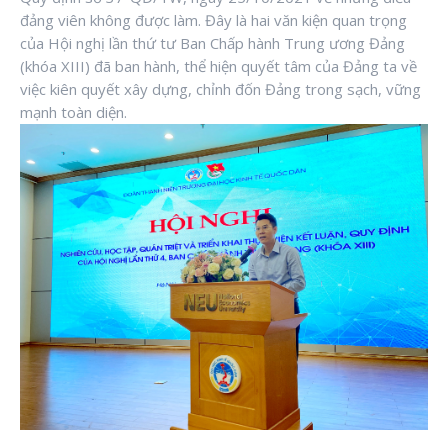
đảng viên không được làm. Đây là hai văn kiện quan trọng
của Hội nghị lần thứ tư Ban Chấp hành Trung ương Đảng
(khóa XIII) đã ban hành, thể hiện quyết tâm của Đảng ta về
việc kiên quyết xây dựng, chỉnh đốn Đảng trong sạch, vững
mạnh toàn diện.