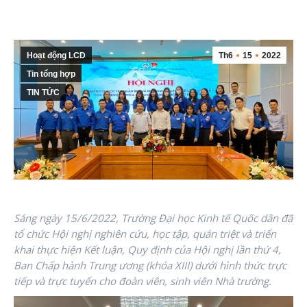
Hoạt động LCD
Th6
15
2022
Tin tổng hợp
TIN TỨC
Sáng ngày 15/6/2022, Trường Đại học Kinh tế Quốc dân đã
tổ chức Hội nghị nghiên cứu, học tập, quán triệt và triển
khai thực hiện Kết luận, Quy định của Hội nghị lần thứ 4,
Ban Chấp hành Trung ương (khóa XIII) dưới hình thức trực
tiếp và trực tuyến cho đoàn viên, sinh viên Nhà trường.