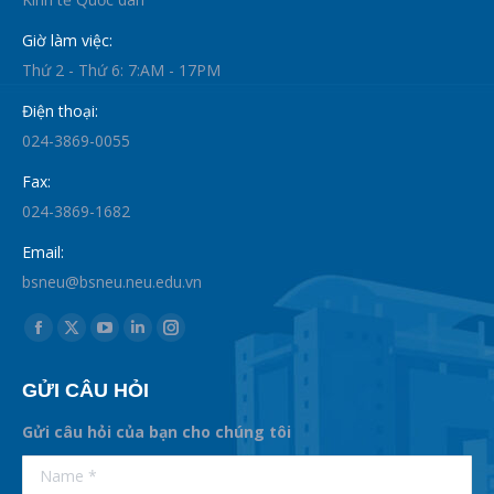
Giờ làm việc:
Thứ 2 - Thứ 6: 7:AM - 17PM
Điện thoại:
024-3869-0055
Fax:
024-3869-1682
Email:
bsneu@bsneu.neu.edu.vn
Find us on:
Facebook
X
YouTube
Linkedin
Instagram
page
page
page
page
page
GỬI CÂU HỎI
opens
opens
opens
opens
opens
in
in
in
in
in
Gửi câu hỏi của bạn cho chúng tôi
new
new
new
new
new
supertotobet
Name *
betist
window
window
window
window
window