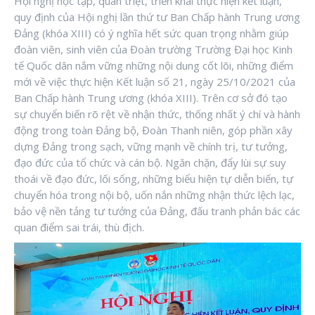
Hội nghị học tập, quán triệt, triển khai thực hiện kết luận,
quy định của Hội nghị lần thứ tư Ban Chấp hành Trung ương
Đảng (khóa XIII) có ý nghĩa hết sức quan trọng nhằm giúp
đoàn viên, sinh viên của Đoàn trường Trường Đại học Kinh
tế Quốc dân nắm vững những nội dung cốt lõi, những điểm
mới về việc thực hiện Kết luận số 21, ngày 25/10/2021 của
Ban Chấp hành Trung ương (khóa XIII). Trên cơ sở đó tạo
sự chuyển biến rõ rệt về nhận thức, thống nhất ý chí và hành
động trong toàn Đảng bộ, Đoàn Thanh niên, góp phần xây
dựng Đảng trong sạch, vững mạnh về chính trị, tư tưởng,
đạo đức của tổ chức và cán bộ. Ngăn chặn, đẩy lùi sự suy
thoái về đạo đức, lối sống, những biểu hiện tự diễn biến, tự
chuyển hóa trong nội bộ, uốn nắn những nhận thức lệch lạc,
bảo vệ nền tảng tư tưởng của Đảng, đấu tranh phản bác các
quan điểm sai trái, thù địch.