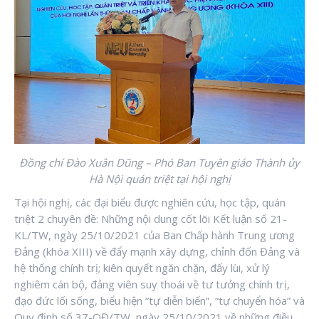
Đồng chí Đào Xuân Dũng – Phó Ban Tuyên giáo Thành ủy
Hà Nội quán triệt tại hội nghị
Tại hội nghị, các đại biểu được nghiên cứu, học tập, quán
triệt 2 chuyên đề: Những nội dung cốt lõi Kết luận số 21-
KL/TW, ngày 25/10/2021 của Ban Chấp hành Trung ương
Đảng (khóa XIII) về đẩy mạnh xây dựng, chỉnh đốn Đảng và
hệ thống chính trị; kiên quyết ngăn chặn, đẩy lùi, xử lý
nghiêm cán bộ, đảng viên suy thoái về tư tưởng chính trị,
đạo đức lối sống, biểu hiện “tự diễn biến”, “tự chuyển hóa” và
Quy định số 37-QĐ/TW, ngày 25/10/2021 về những điều