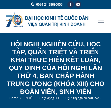
Facebook
YouTube
0084-24-38690055
page
page
opens
opens
in
in
new
new
window
window
HỘI NGHỊ NGHIÊN CỨU, HỌC
TẬP, QUÁN TRIỆT VÀ TRIỂN
KHAI THỰC HIỆN KẾT LUẬN,
QUY ĐỊNH CỦA HỘI NGHỊ LẦN
THỨ 4, BAN CHẤP HÀNH
TRUNG ƯƠNG (KHÓA XIII) CHO
ĐOÀN VIÊN, SINH VIÊN
You are here:
Home
TIN TỨC
Hoạt động LCD
Hội nghị nghiên cứu, học…