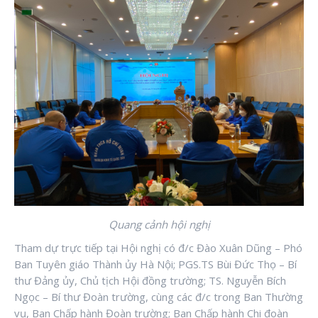
Quang cảnh hội nghị
Tham dự trực tiếp tại Hội nghị có đ/c Đào Xuân Dũng – Phó
Ban Tuyên giáo Thành ủy Hà Nội; PGS.TS Bùi Đức Thọ – Bí
thư Đảng ủy, Chủ tịch Hội đồng trường; TS. Nguyễn Bích
Ngọc – Bí thư Đoàn trường, cùng các đ/c trong Ban Thường
vụ, Ban Chấp hành Đoàn trường; Ban Chấp hành Chi đoàn