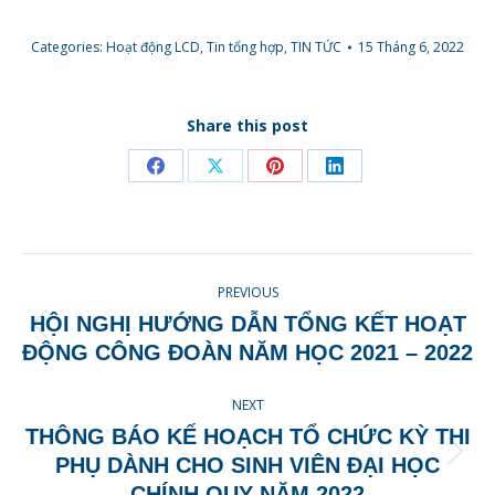
Categories:
Hoạt động LCD
,
Tin tổng hợp
,
TIN TỨC
15 Tháng 6, 2022
Share this post
Share
Share
Share
Share
on
on
on
on
Facebook
X
Pinterest
LinkedIn
POST
PREVIOUS
NAVIGATION
HỘI NGHỊ HƯỚNG DẪN TỔNG KẾT HOẠT
Previous
ĐỘNG CÔNG ĐOÀN NĂM HỌC 2021 – 2022
post:
NEXT
THÔNG BÁO KẾ HOẠCH TỔ CHỨC KỲ THI
Next
PHỤ DÀNH CHO SINH VIÊN ĐẠI HỌC
post:
CHÍNH QUY NĂM 2022