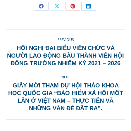
Share
Share
Share
Share
on
on
on
on
Facebook
X
Pinterest
LinkedIn
POST
PREVIOUS
NAVIGATION
HỘI NGHỊ ĐẠI BIỂU VIÊN CHỨC VÀ
Previous
NGƯỜI LAO ĐỘNG BẦU THÀNH VIÊN HỘI
post:
ĐỒNG TRƯỜNG NHIỆM KỲ 2021 – 2026
NEXT
GIẤY MỜI THAM DỰ HỘI THẢO KHOA
HỌC QUỐC GIA “BẢO HIỂM XÃ HỘI MỘT
Next
LẦN Ở VIỆT NAM – THỰC TIỄN VÀ
post:
NHỮNG VẤN ĐỀ ĐẶT RA”.