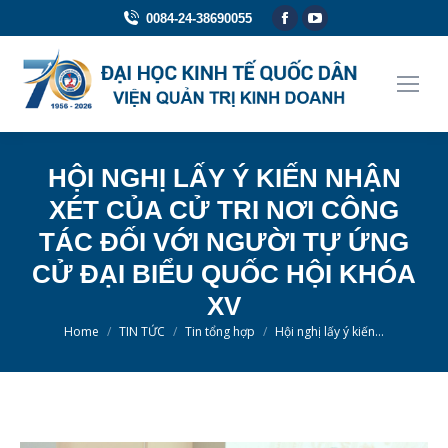
Facebook
YouTube
0084-24-38690055
page
page
opens
opens
in
in
new
new
window
window
HỘI NGHỊ LẤY Ý KIẾN NHẬN
XÉT CỦA CỬ TRI NƠI CÔNG
TÁC ĐỐI VỚI NGƯỜI TỰ ỨNG
CỬ ĐẠI BIỂU QUỐC HỘI KHÓA
XV
You are here:
Home
TIN TỨC
Tin tổng hợp
Hội nghị lấy ý kiến…