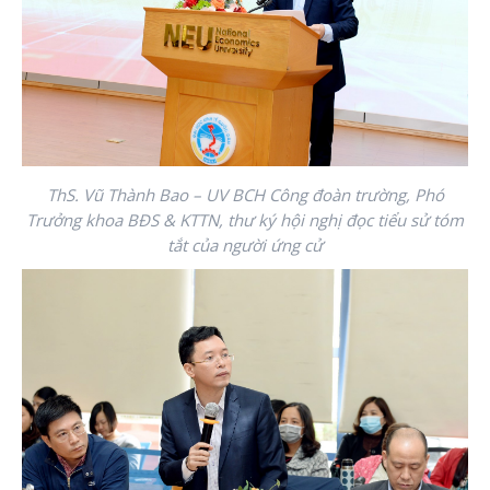
ThS. Vũ Thành Bao – UV BCH Công đoàn trường, Phó
Trưởng khoa BĐS & KTTN, thư ký hội nghị đọc tiểu sử tóm
tắt của người ứng cử