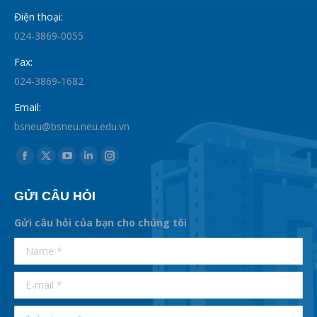
Điện thoại:
024-3869-0055
Fax:
024-3869-1682
Email:
bsneu@bsneu.neu.edu.vn
Find us on:
Facebook
X
YouTube
Linkedin
Instagram
page
page
page
page
page
GỬI CÂU HỎI
opens
opens
opens
opens
opens
in
in
in
in
in
Gửi câu hỏi của bạn cho chúng tôi
new
new
new
new
new
supertotobet
Name *
betist
window
window
window
window
window
E-mail *
Telephone *