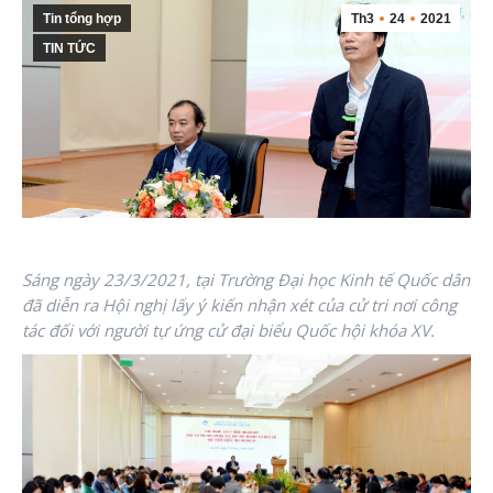
Tin tổng hợp
Th3
24
2021
TIN TỨC
Sáng ngày 23/3/2021, tại Trường Đại học Kinh tế Quốc dân
đã diễn ra Hội nghị lấy ý kiến nhận xét của cử tri nơi công
tác đối với người tự ứng cử đại biểu Quốc hội khóa XV.