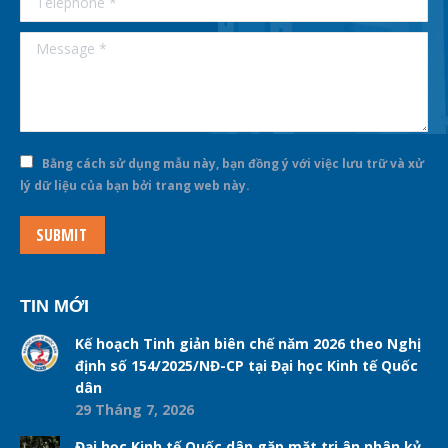
Message *
Bằng cách sử dụng mẫu này, bạn đồng ý với việc lưu trữ và xử
lý dữ liệu của bạn bởi trang web này.
SUBMIT
TIN MỚI
Kế hoạch Tinh giản biên chế năm 2026 theo Nghị
định số 154/2025/NĐ-CP tại Đại học Kinh tế Quốc
dân
29 Tháng 7, 2026
Đại học Kinh tế Quốc dân gặp mặt tri ân nhân kỷ