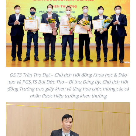
GS.TS Trần Thọ Đạt – Chủ tịch Hội đồng Khoa học & Đào
tạo và PGS.TS Bùi Đức Thọ – Bí thư Đảng ủy, Chủ tịch Hội
đồng Trường trao giấy khen và tặng hoa chúc mừng các cá
nhân được Hiệu trưởng khen thưởng