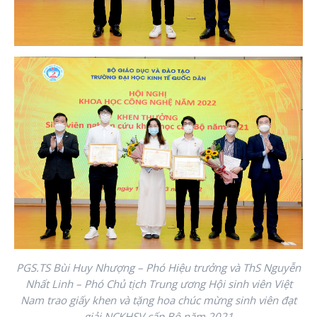
PGS.TS Bùi Huy Nhượng – Phó Hiệu trưởng và ThS Nguyễn
Nhất Linh – Phó Chủ tịch Trung ương Hội sinh viên Việt
Nam trao giấy khen và tặng hoa chúc mừng sinh viên đạt
giải NCKHSV cấp Bộ năm 2021