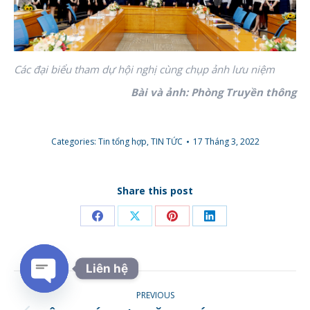
Các đại biểu tham dự hội nghị cùng chụp ảnh lưu niệm
Bài và ảnh: Phòng Truyền thông
Categories:
Tin tổng hợp
,
TIN TỨC
17 Tháng 3, 2022
Share this post
Share
Share
Share
Share
on
on
on
on
Facebook
X
Pinterest
LinkedIn
Liên hệ
POST
PREVIOUS
Open chaty