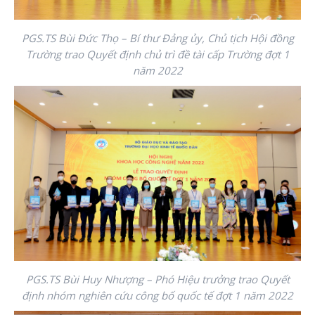
PGS.TS Bùi Đức Thọ – Bí thư Đảng ủy, Chủ tịch Hội đồng
Trường trao Quyết định chủ trì đề tài cấp Trường đợt 1
năm 2022
PGS.TS Bùi Huy Nhượng – Phó Hiệu trưởng trao Quyết
định nhóm nghiên cứu công bố quốc tế đợt 1 năm 2022