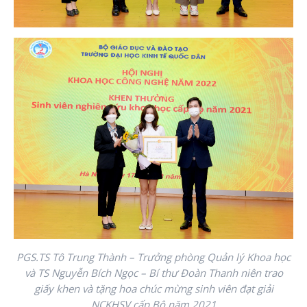
PGS.TS Tô Trung Thành – Trưởng phòng Quản lý Khoa học
và TS Nguyễn Bích Ngọc – Bí thư Đoàn Thanh niên trao
giấy khen và tặng hoa chúc mừng sinh viên đạt giải
NCKHSV cấp Bộ năm 2021