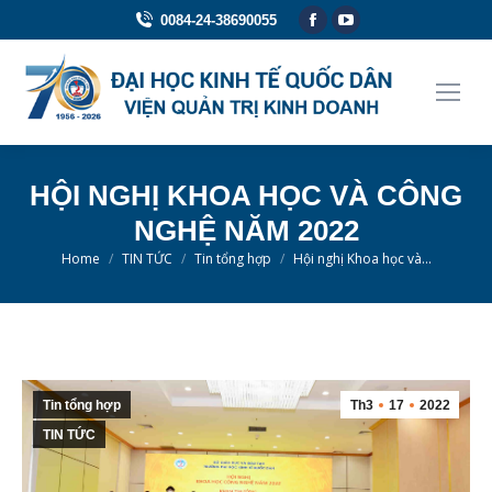
Facebook
YouTube
0084-24-38690055
page
page
opens
opens
in
in
new
new
window
window
HỘI NGHỊ KHOA HỌC VÀ CÔNG
NGHỆ NĂM 2022
You are here:
Home
TIN TỨC
Tin tổng hợp
Hội nghị Khoa học và…
Tin tổng hợp
Th3
17
2022
TIN TỨC