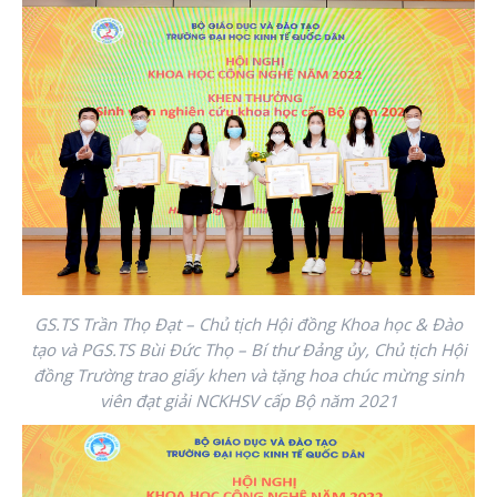
GS.TS Trần Thọ Đạt – Chủ tịch Hội đồng Khoa học & Đào
tạo và PGS.TS Bùi Đức Thọ – Bí thư Đảng ủy, Chủ tịch Hội
đồng Trường trao giấy khen và tặng hoa chúc mừng sinh
viên đạt giải NCKHSV cấp Bộ năm 2021