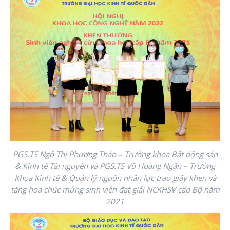
PGS.TS Ngô Thị Phương Thảo – Trưởng khoa Bất động sản
& Kinh tế Tài nguyên và PGS.TS Vũ Hoàng Ngân – Trưởng
Khoa Kinh tế & Quản lý nguồn nhân lực trao giấy khen và
tặng hoa chúc mừng sinh viên đạt giải NCKHSV cấp Bộ năm
2021