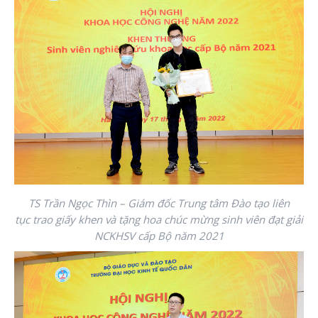
TS Trần Ngọc Thìn – Giám đốc Trung tâm Đào tạo liên
tục trao giấy khen và tặng hoa chúc mừng sinh viên đạt giải
NCKHSV cấp Bộ năm 2021