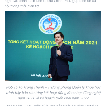
nghị các chính sách kinh tế cho Chính Phủ, giúp bình ổn xã
hội trong thời gian tới.
PGS.TS Tô Trung Thành – Trưởng phòng Quản lý khoa học
trình bày báo cáo tổng kết hoạt động Khoa học Công nghệ
năm 2021 và kế hoạch triển khai năm 2022
Trong năm 2021, mặc dù bị tác động bởi đại dịch Covid-19