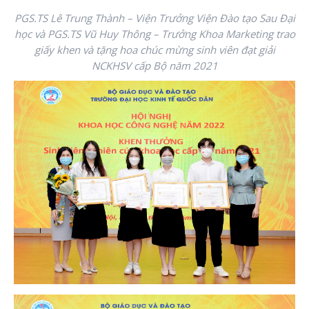
PGS.TS Lê Trung Thành – Viện Trưởng Viện Đào tạo Sau Đại
học và PGS.TS Vũ Huy Thông – Trưởng Khoa Marketing trao
giấy khen và tặng hoa chúc mừng sinh viên đạt giải
NCKHSV cấp Bộ năm 2021