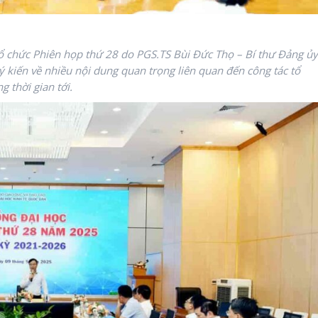
ổ chức Phiên họp thứ 28 do PGS.TS Bùi Đức Thọ – Bí thư Đảng ủy
ý kiến về nhiều nội dung quan trọng liên quan đến công tác tổ
 thời gian tới.