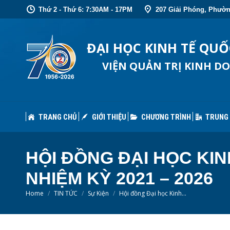
Thứ 2 - Thứ 6: 7:30AM - 17PM
207 Giải Phóng, Phườn
TRANG CHỦ
GIỚI THIỆU
CHƯƠNG TRÌNH
TRUNG
ĐẠI HỌC KINH TẾ QU
VIỆN QUẢN TRỊ KINH D
TRANG CHỦ
GIỚI THIỆU
CHƯƠNG TRÌNH
TRUNG
HỘI ĐỒNG ĐẠI HỌC KI
NHIỆM KỲ 2021 – 2026
You are here:
Home
TIN TỨC
Sự Kiện
Hội đồng Đại học Kinh…