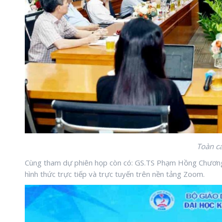
Toàn cả
Cùng tham dự phiên họp còn có: GS.TS Phạm Hồng Chương 
hình thức trực tiếp và trực tuyến trên nền tảng Zoom.