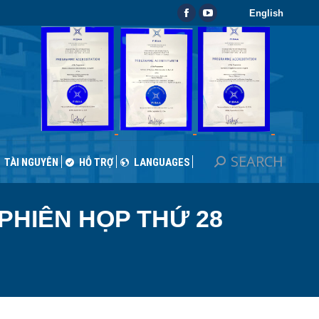
English
SEARCH
Search:
Facebook
YouTube
TÀI NGUYÊN
HỖ TRỢ
LANGUAGES
page
page
opens
opens
in
in
new
new
window
window
SEARCH
Search:
TÀI NGUYÊN
HỖ TRỢ
LANGUAGES
PHIÊN HỌP THỨ 28