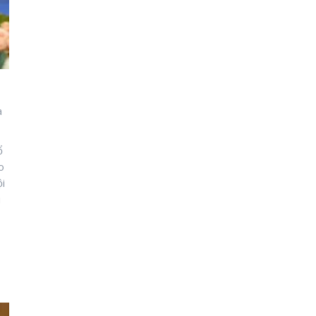
a
ổ
o
ội
i