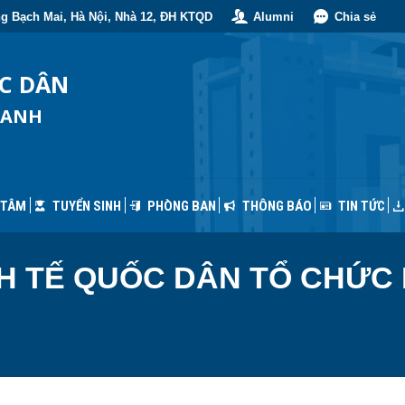
g Bạch Mai, Hà Nội, Nhà 12, ĐH KTQD
Alumni
Chia sẻ
 TÂM
TUYỂN SINH
PHÒNG BAN
THÔNG BÁO
TIN TỨC
ỐC DÂN
OANH
 TÂM
TUYỂN SINH
PHÒNG BAN
THÔNG BÁO
TIN TỨC
NH TẾ QUỐC DÂN TỔ CHỨC 