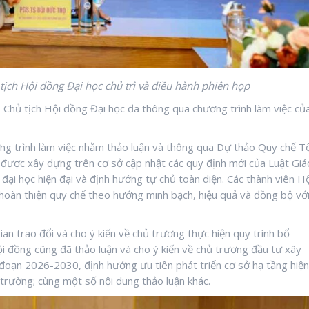
ịch Hội đồng Đại học chủ trì và điều hành phiên họp
 Chủ tịch Hội đồng Đại học đã thông qua chương trình làm việc củ
g trình làm việc nhằm thảo luận và thông qua Dự thảo Quy chế T
được xây dựng trên cơ sở cập nhật các quy định mới của Luật Giá
đại học hiện đại và định hướng tự chủ toàn diện. Các thành viên H
hoàn thiện quy chế theo hướng minh bạch, hiệu quả và đồng bộ vớ
ian trao đổi và cho ý kiến về chủ trương thực hiện quy trình bổ
i đồng cũng đã thảo luận và cho ý kiến về chủ trương đầu tư xây
 đoạn 2026-2030, định hướng ưu tiên phát triển cơ sở hạ tầng hiện
a trường; cùng một số nội dung thảo luận khác.