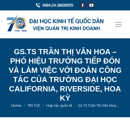
Facebook
YouTube
0084-24-38690055
page
page
opens
opens
in
in
new
new
window
window
GS.TS TRẦN THỊ VÂN HOA –
PHÓ HIỆU TRƯỞNG TIẾP ĐÓN
VÀ LÀM VIỆC VỚI ĐOÀN CÔNG
TÁC CỦA TRƯỜNG ĐẠI HỌC
CALIFORNIA, RIVERSIDE, HOA
KỲ
You are here:
Home
TIN TỨC
Hợp tác quốc tế
GS.TS Trần Thị Vân Hoa…