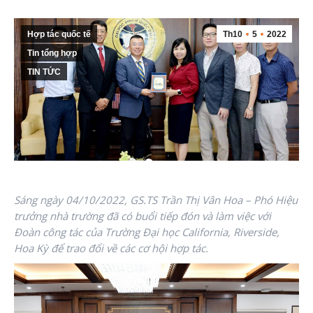
Hợp tác quốc tế
Th10
5
2022
Tin tổng hợp
TIN TỨC
Sáng ngày 04/10/2022, GS.TS Trần Thị Vân Hoa – Phó Hiệu
trưởng nhà trường đã có buổi tiếp đón và làm việc với
Đoàn công tác của Trường Đại học California, Riverside,
Hoa Kỳ để trao đổi về các cơ hội hợp tác.