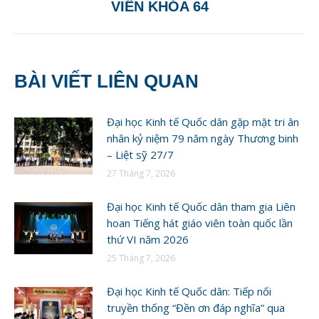
post:
VIÊN KHÓA 64
BÀI VIẾT LIÊN QUAN
Đại học Kinh tế Quốc dân gặp mặt tri ân
nhân kỷ niệm 79 năm ngày Thương binh
– Liệt sỹ 27/7
27 Tháng 7, 2026
Đại học Kinh tế Quốc dân tham gia Liên
hoan Tiếng hát giáo viên toàn quốc lần
thứ VI năm 2026
25 Tháng 7, 2026
Đại học Kinh tế Quốc dân: Tiếp nối
truyền thống “Đền ơn đáp nghĩa” qua