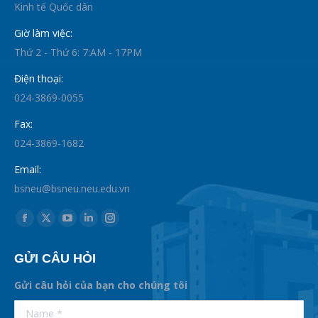
Kinh tế Quốc dân
Giờ làm việc:
Thứ 2 - Thứ 6: 7:AM - 17PM
Điện thoại:
024-3869-0055
Fax:
024-3869-1682
Email:
bsneu@bsneu.neu.edu.vn
Find us on:
Facebook
X
YouTube
Linkedin
Instagram
page
page
page
page
page
GỬI CÂU HỎI
opens
opens
opens
opens
opens
in
in
in
in
in
Gửi câu hỏi của bạn cho chúng tôi
new
new
new
new
new
supertotobet
Name *
betist