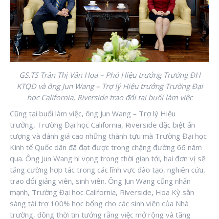
GS.TS Trần Thị Vân Hoa – Phó Hiệu trưởng Trường ĐH
KTQD và
ông Jun Wang – Trợ lý Hiệu trưởng Trường Đại
học California, Riverside trao đổi tại buổi làm việc
Cũng tại buổi làm việc, ông Jun Wang – Trợ lý Hiệu
trưởng, Trường Đại học California, Riverside đặc biệt ấn
tượng và đánh giá cao những thành tựu mà Trường Đại học
Kinh tế Quốc dân đã đạt được trong chặng đường 66 năm
qua. Ông Jun Wang hi vọng trong thời gian tới, hai đơn vị sẽ
tăng cường hợp tác trong các lĩnh vực đào tạo, nghiên cứu,
trao đổi giảng viên, sinh viên. Ông Jun Wang cũng nhấn
mạnh, Trường Đại học California, Riverside, Hoa Kỳ sẵn
sàng tài trợ 100% học bổng cho các sinh viên của Nhà
trường, đồng thời tin tưởng rằng việc mở rộng và tăng