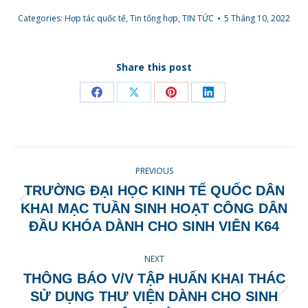
Categories:
Hợp tác quốc tế
,
Tin tổng hợp
,
TIN TỨC
5 Tháng 10, 2022
Share this post
Share
Share
Share
Share
on
on
on
on
Facebook
X
Pinterest
LinkedIn
POST
PREVIOUS
NAVIGATION
TRƯỜNG ĐẠI HỌC KINH TẾ QUỐC DÂN
Previous
KHAI MẠC TUẦN SINH HOẠT CÔNG DÂN
post:
ĐẦU KHÓA DÀNH CHO SINH VIÊN K64
NEXT
THÔNG BÁO V/V TẬP HUẤN KHAI THÁC
Next
SỬ DỤNG THƯ VIỆN DÀNH CHO SINH